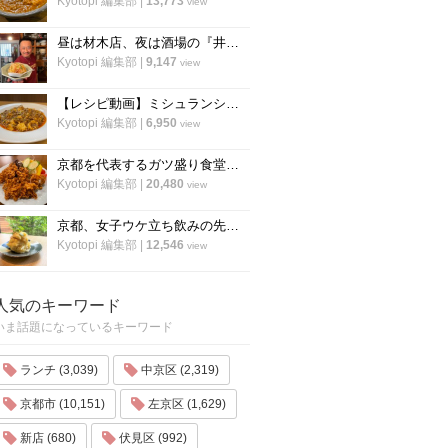
Kyotopi 編集部
|
13,773
view
昼は材木店、夜は酒場の『井倉木材』が教える「裏技チャーハン（焼き飯）」の作り方！
Kyotopi 編集部
|
9,147
view
【レシピ動画】ミシュランシェフ直伝レシピ！絶品、麻婆豆腐の作り方『中国料理 菜格』
Kyotopi 編集部
|
6,950
view
京都を代表するガツ盛り食堂「ハイライト」の名物メニュー”唐揚げ”の作り方
Kyotopi 編集部
|
20,480
view
京都、女子ウケ立ち飲みの先駆者「すいば」の人気メニュー『ポテトサラダ』の作り方
Kyotopi 編集部
|
12,546
view
人気のキーワード
いま話題になっているキーワード
ランチ (3,039)
中京区 (2,319)
京都市 (10,151)
左京区 (1,629)
新店 (680)
伏見区 (992)