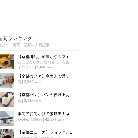
週間ランキング
カフェ・喫茶・茶寮の人気記事
【京都御苑】緑豊かなカフェでモーニング開始！朝活に老舗パン謹製『あんバタートースト』を☆
豆はなのリアル京都暮らし☆ヨ～
イヤサ～♪
|
5,048
view
【京都カフェ】今出川で見つけた"本格中華ティースタンド" 夜カフェ利用もできる
葵
|
2,962
view
【京都パン】パンの倍以上ある分厚さ！20年以上愛される「京風厚焼き玉子サンド」の極上テイクアウト
葵
|
2,189
view
車でのおでかけの救世主！京都市内で駐車場が3台以上あるカフェ【まとめ】
Kyotopi 編集部
|
41,177
view
【京都ニュース】ショック、残念の声広がる 出町の老舗喫茶が6月下旬閉店へ