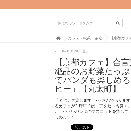

H
カフェ・喫茶・茶寮
o
m
2019年10月20日 更新
e
【京都カフェ】合言
絶品のお野菜たっぷ
てパンダも楽しめる
ヒー」【丸太町】
「＃パンダ貸します」･･･喜んで借りま
るカフェが?!府庁そば、アクセスも良く
た！小さいパンダのマスコットを貸して
しめます♪