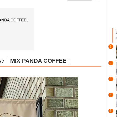
DA COFFEE」
1
IX PANDA COFFEE」
2
3
4
5