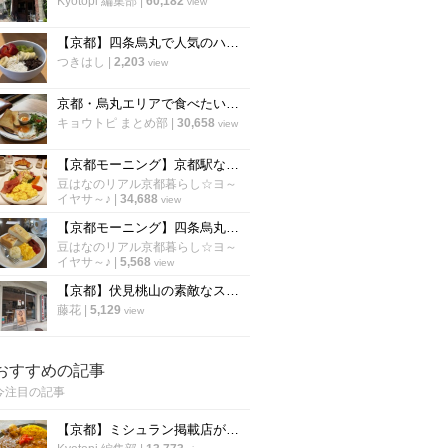
Kyotopi 編集部
|
60,182
view
【京都】四条烏丸で人気のハワイアンカフェ！話題のアサイーボウルも「エッグスシングス」
つきはし
|
2,203
view
京都・烏丸エリアで食べたい「絶品モーニング厳選６店」朝から京都を満喫しよう！【まとめ】
キョウトピ まとめ部
|
30,658
view
【京都モーニング】京都駅ならココが空いてる！京都を代表する老舗喫茶『イノダコーヒ』
豆はなのリアル京都暮らし☆ヨ～
イヤサ～♪
|
34,688
view
【京都モーニング】四条烏丸の好立地☆祇園祭中に休憩がてら訪れたい老舗喫茶「高木珈琲店」
豆はなのリアル京都暮らし☆ヨ～
イヤサ～♪
|
5,568
view
【京都】伏見桃山の素敵なスイーツカフェ「パレード伏見洋菓子店」
藤花
|
5,129
view
おすすめの記事
今注目の記事
【京都】ミシュラン掲載店がスパイスカレーのレシピ公開！カレー専門店「カレープラント」スパイスカレーのレシピ公開！