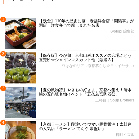
1
【残念】110年の歴史に幕 老舗洋食店「開陽亭」が
閉店 洋食弁当で親しまれた名店
Kyotopi 編集部
2
【保存版】今が旬！京都山科オススメの穴場ぶどう
直売所☆シャインマスカット他【厳選３】
豆はなのリアル京都暮らし☆ヨ～イヤサ～♪
3
【夏の風物詩】やきもの好きよ、京都へ集え！清水
焼の五条坂名物イベント「五条若宮陶器祭」
三杯目 J Soup Brothers
4
【京都ラーメン】段違いでウマい豚骨醤油！太鼓判
の人気店「ラーメン てんぐ 常盤店」
柳町イズル