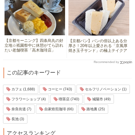
【京都モーニング】四条烏丸の好
【京都パン】パンの倍以上ある分
立地☆祇園祭中に休憩がてら訪れ
厚さ！20年以上愛される「京風厚
たい老舗喫茶「高木珈琲店」
焼き玉子サンド」の極上テイクア
ウト
Recommended by
この記事のキーワード
カフェ (1,688)
コーヒー (743)
セルフリノベーション (1)
フラワーショップ (4)
喫茶店 (740)
城陽市 (49)
奈良街道 (7)
自家焙煎珈琲 (66)
路地裏 (25)
長池 (3)
アクセスランキング