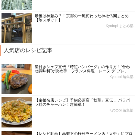
最後は神頼み？！京都の一風変わった神社仏閣まとめ
【珍スポット】
Kyotopi まとめ部
人気店のレシピ記事
星付きシェフ直伝『時短ハンバーグ』の作り方！”合わ
せ調味料”が決め手！フランス料理「レーヌ デ プレ」
Kyotopi 編集部
【京都名店レシピ】予約必須店「秋華」直伝 、パラパ
ラ鮭のチャーハン！超簡単！
Kyotopi 編集部
【レシピ動画】高架下の行列ラーメン店「大中」にプロ