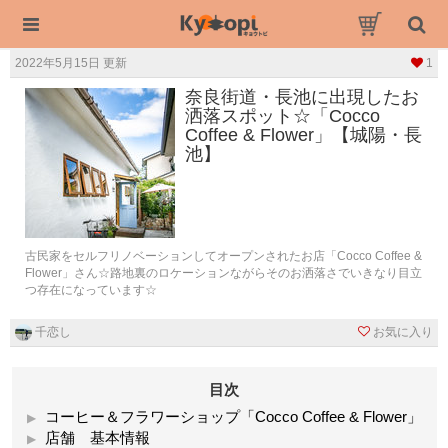
2022年5月15日 更新
1
奈良街道・長池に出現したお
洒落スポット☆「Cocco
Coffee & Flower」【城陽・長
池】
古民家をセルフリノベーションしてオープンされたお店「Cocco Coffee &
Flower」さん☆路地裏のロケーションながらそのお洒落さでいきなり目立
つ存在になっています☆
千恋し
お気に入り
目次
コーヒー＆フラワーショップ「Cocco Coffee & Flower」
店舗 基本情報