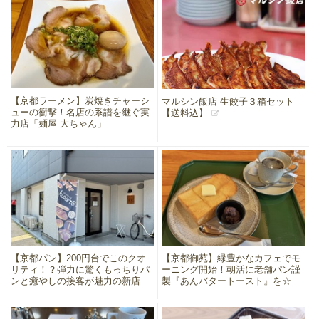
【京都ラーメン】炭焼きチャーシ
マルシン飯店 生餃子３箱セット
ューの衝撃！名店の系譜を継ぐ実
【送料込】
力店「麺屋 大ちゃん」
【京都パン】200円台でこのクオ
【京都御苑】緑豊かなカフェでモ
リティ！？弾力に驚くもっちりパ
ーニング開始！朝活に老舗パン謹
ンと癒やしの接客が魅力の新店
製『あんバタートースト』を☆