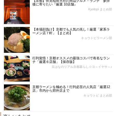
【京都】伏見稲荷大社の周辺グルメ・ランチ 参拝
後に寄りたい『厳選 10店舗』
Kyotopi まとめ部
【本場顔負け】京都でも人気の兆し！厳選「家系ラ
ーメン店７軒」【まとめ】
キョウトピラーメン部
行列覚悟！京都オススメの最強コスパで有名なラン
チ「厳選６店舗」【保存版】
豆はなのリアル京都暮らし☆ヨ～イヤサ～♪
京都ラーメンを極める！行列必至の人気店「厳選12
店」市内から郊外店まで
キョウトピ まとめ部