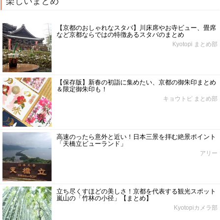
楽しいまとめ
【京都のおしゃれなスタバ】川床席やお寺ビュー、畳席
など京都ならではの特徴あるスタバのまとめ
Kyotopi まとめ部
【保存版】新春の初詣に集めたい、京都の御朱印まとめ
＆限定御朱印も！
キョウトピ まとめ部
高速のったら意外と近い！日本三景を拝む絶景ポイント
「天橋立ビューランド」
アリー
立ち尽くすほどの美しさ！京都を代表する観光スポット
嵐山の「竹林の小径」【まとめ】
Kyotopiカメラ部