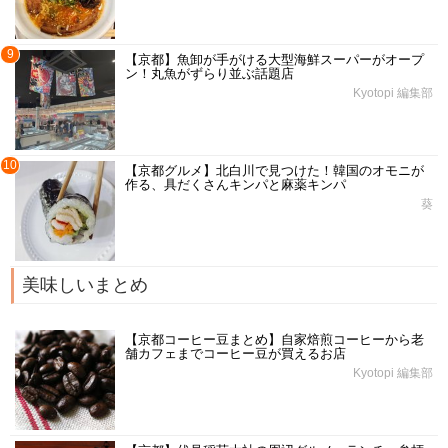
9
【京都】魚卸が手がける大型海鮮スーパーがオープ
ン！丸魚がずらり並ぶ話題店
Kyotopi 編集部
10
【京都グルメ】北白川で見つけた！韓国のオモニが
作る、具だくさんキンパと麻薬キンパ
葵
美味しいまとめ
【京都コーヒー豆まとめ】自家焙煎コーヒーから老
舗カフェまでコーヒー豆が買えるお店
Kyotopi 編集部