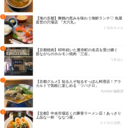
5
【海の京都】舞鶴の恵みを味わう海鮮ランチ♡ 魚屋
直営の穴場店 『大六丸』
ぐるみちゃん
6
【京都焼肉】60年続いた裏寺町の名店を受け継ぐ
昔ながらのホルモン焼肉「三吉」
つきはし
7
【京都グルメ】知る人ぞ知るすっぽん料理店！アラ
カルトで気軽に楽しめる「ツバクロ」
Kyotopi 編集部
8
【京都】中央市場近くの豚骨ラーメン店！あっさり
上品な一杯「ななつ屋」
スイカ小太郎。