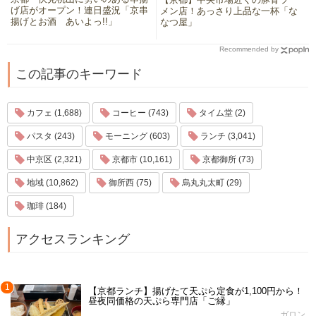
げ店がオープン！連日盛況「京串
メン店！あっさり上品な一杯「な
揚げとお酒 あいよっ!!」
なつ屋」
Recommended by
この記事のキーワード
カフェ (1,688)
コーヒー (743)
タイム堂 (2)
パスタ (243)
モーニング (603)
ランチ (3,041)
中京区 (2,321)
京都市 (10,161)
京都御所 (73)
地域 (10,862)
御所西 (75)
烏丸丸太町 (29)
珈琲 (184)
アクセスランキング
1
【京都ランチ】揚げたて天ぷら定食が1,100円から！
昼夜同価格の天ぷら専門店「ご縁」
ガロン