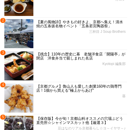
2
【夏の風物詩】やきもの好きよ、京都へ集え！清水
焼の五条坂名物イベント「五条若宮陶器祭」
三杯目 J Soup Brothers
3
【残念】110年の歴史に幕 老舗洋食店「開陽亭」が
閉店 洋食弁当で親しまれた名店
Kyotopi 編集部
4
【京都グルメ】魯山人も愛した創業160年の鶏専門
店！1個から買える"極上からあげ"
葵
5
【保存版】今が旬！京都山科オススメの穴場ぶどう
直売所☆シャインマスカット他【厳選３】
豆はなのリアル京都暮らし☆ヨ～イヤサ～♪