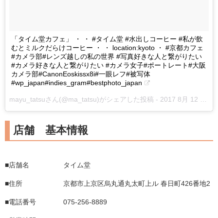
「タイム堂カフェ」 ・ ・ #タイム堂 #水出しコーヒー #私が飲
むとミルクだらけコーヒー ・ ・ location:kyoto ・ #京都カフェ
#カメラ部#レンズ越しの私の世界 #写真好きな人と繋がりたい
#カメラ好きな人と繋がりたい #カメラ女子#ポートレート#大阪
カメラ部#CanonEoskissx8i#一眼レフ#被写体
#wp_japan#indies_gram#bestphoto_japan
mayu_tatsuさん(@ma_tatsu)がシェアした投稿 -
2017 8月 12 6:12午前 PDT
店舗 基本情報
■店舗名 タイム堂
■住所 京都市上京区烏丸通丸太町上ル 春日町426番地2
■電話番号 075-256-8889