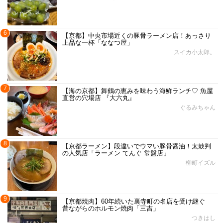
6
【京都】中央市場近くの豚骨ラーメン店！あっさり
上品な一杯「ななつ屋」
スイカ小太郎。
7
【海の京都】舞鶴の恵みを味わう海鮮ランチ♡ 魚屋
直営の穴場店 『大六丸』
ぐるみちゃん
8
【京都ラーメン】段違いでウマい豚骨醤油！太鼓判
の人気店「ラーメン てんぐ 常盤店」
柳町イズル
9
【京都焼肉】60年続いた裏寺町の名店を受け継ぐ
昔ながらのホルモン焼肉「三吉」
つきはし