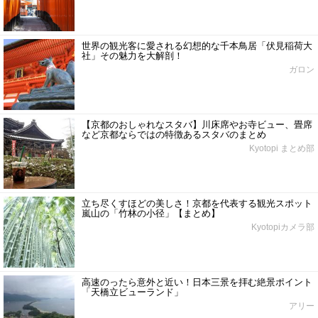
世界の観光客に愛される幻想的な千本鳥居「伏見稲荷大
社」その魅力を大解剖！
ガロン
【京都のおしゃれなスタバ】川床席やお寺ビュー、畳席
など京都ならではの特徴あるスタバのまとめ
Kyotopi まとめ部
立ち尽くすほどの美しさ！京都を代表する観光スポット
嵐山の「竹林の小径」【まとめ】
Kyotopiカメラ部
高速のったら意外と近い！日本三景を拝む絶景ポイント
「天橋立ビューランド」
アリー