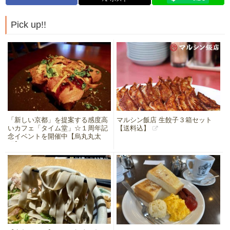
Pick up!!
「新しい京都」を提案する感度高
マルシン飯店 生餃子３箱セット
いカフェ「タイム堂」☆１周年記
【送料込】
念イベントを開催中【烏丸丸太
町】