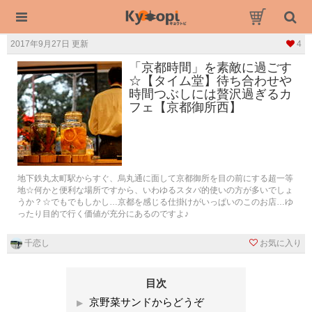
2017年9月27日 更新
4
「京都時間」を素敵に過ごす
☆【タイム堂】待ち合わせや
時間つぶしには贅沢過ぎるカ
フェ【京都御所西】
地下鉄丸太町駅からすぐ、烏丸通に面して京都御所を目の前にする超一等
地☆何かと便利な場所ですから、いわゆるスタバ的使いの方が多いでしょ
うか？☆でもでもしかし…京都を感じる仕掛けがいっぱいのこのお店…ゆ
ったり目的で行く価値が充分にあるのですよ♪
千恋し
お気に入り
目次
京野菜サンドからどうぞ