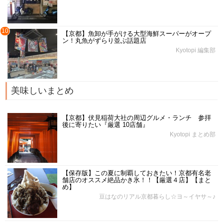
10
【京都】魚卸が手がける大型海鮮スーパーがオープ
ン！丸魚がずらり並ぶ話題店
Kyotopi 編集部
美味しいまとめ
【京都】伏見稲荷大社の周辺グルメ・ランチ 参拝
後に寄りたい『厳選 10店舗』
Kyotopi まとめ部
【保存版】この夏に制覇しておきたい！京都有名老
舗店のオススメ絶品かき氷！！【厳選４店】【まと
め】
豆はなのリアル京都暮らし☆ヨ～イヤサ～♪