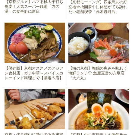
【京都グルメ】ハマる極太平打ち
【京都モーニング】四条烏丸の好
蕎麦！人気スーパー銭湯「力の
立地☆祇園祭中に休憩がてら訪れ
湯」の食事処に新店
たい老舗喫茶「高木珈琲店」
【保存版】京都オススメのアジア
【海の京都】舞鶴の恵みを味わう
ン食材店！ガチ中華～スパイスカ
海鮮ランチ♡ 魚屋直営の穴場店
レーインド料理まで【厳選５店】
『大六丸』
京都・伏見桃山に勢いのある串揚
【京都】中央市場近くの豚骨ラー