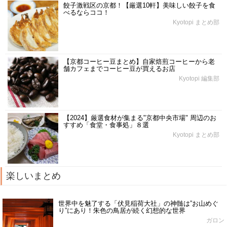
餃子激戦区の京都！【厳選10軒】美味しい餃子を食
べるならココ！
Kyotopi まとめ部
【京都コーヒー豆まとめ】自家焙煎コーヒーから老
舗カフェまでコーヒー豆が買えるお店
Kyotopi 編集部
【2024】厳選食材が集まる"京都中央市場" 周辺のお
すすめ「食堂・食事処」８選
Kyotopi まとめ部
楽しいまとめ
世界中を魅了する「伏見稲荷大社」の神髄は”お山めぐ
り”にあり！朱色の鳥居が続く幻想的な世界
ガロン