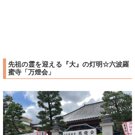
先祖の霊を迎える『大』の灯明☆六波羅
蜜寺「万燈会」