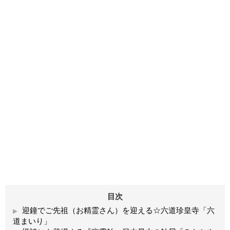
目次
迎鐘でご先祖（お精霊さん）を迎える☆六道珍皇寺「六
道まいり」