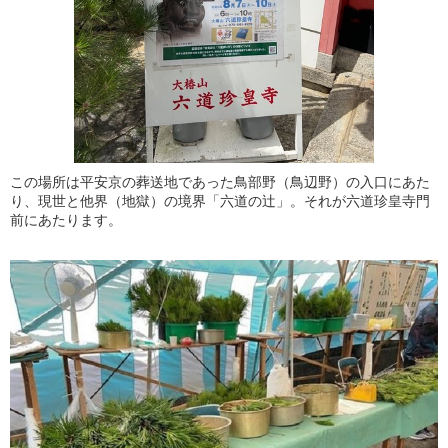
この場所は平安京の葬送地であった鳥部野（鳥辺野）の入口にあた
り、現世と他界（地獄）の境界「六道の辻」。それが六道珍皇寺門
前にあたります。