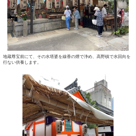
地蔵尊宝前にて、その水塔婆を線香の煙で浄め、高野槙で水回向を
行ない供養します。