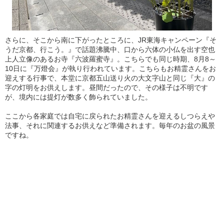
さらに、そこから南に下がったところに、JR東海キャンペーン『そ
うだ京都、行こう。』で話題沸騰中、口から六体の小仏を出す空也
上人立像のあるお寺『六波羅蜜寺』。こちらでも同じ時期、8月8～
10日に『万燈会』が執り行われています。こちらもお精霊さんをお
迎えする行事で、本堂に京都五山送り火の大文字山と同じ『大』の
字の灯明をお供えします。昼間だったので、その様子は不明です
が、境内には提灯が数多く飾られていました。
ここから各家庭では自宅に戻られたお精霊さんを迎えるしつらえや
法事、それに関連するお供えなど準備されます。毎年のお盆の風景
ですね。