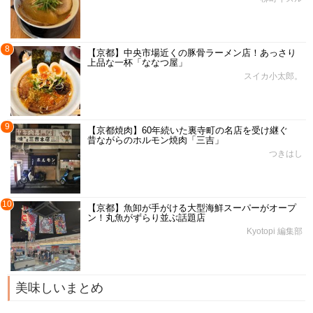
8
【京都】中央市場近くの豚骨ラーメン店！あっさり
上品な一杯「ななつ屋」
スイカ小太郎。
9
【京都焼肉】60年続いた裏寺町の名店を受け継ぐ
昔ながらのホルモン焼肉「三吉」
つきはし
10
【京都】魚卸が手がける大型海鮮スーパーがオープ
ン！丸魚がずらり並ぶ話題店
Kyotopi 編集部
美味しいまとめ