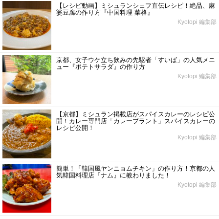
【レシピ動画】ミシュランシェフ直伝レシピ！絶品、麻
婆豆腐の作り方『中国料理 菜格』
Kyotopi 編集部
京都、女子ウケ立ち飲みの先駆者「すいば」の人気メニ
ュー『ポテトサラダ』の作り方
Kyotopi 編集部
【京都】ミシュラン掲載店がスパイスカレーのレシピ公
開！カレー専門店「カレープラント」スパイスカレーの
レシピ公開！
Kyotopi 編集部
簡単！「韓国風ヤンニョムチキン」の作り方！京都の人
気韓国料理店『ナム』に教わりました！
Kyotopi 編集部