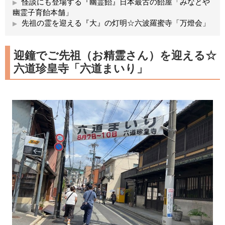
怪談にも登場する『幽霊飴』日本最古の飴屋「みなとや
幽霊子育飴本舗」
先祖の霊を迎える『大』の灯明☆六波羅蜜寺「万燈会」
迎鐘でご先祖（お精霊さん）を迎える☆
六道珍皇寺「六道まいり」