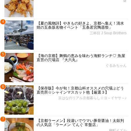
葵
4
【夏の風物詩】やきもの好きよ、京都へ集え！清水
焼の五条坂名物イベント「五条若宮陶器祭」
三杯目 J Soup Brothers
5
【海の京都】舞鶴の恵みを味わう海鮮ランチ♡ 魚屋
直営の穴場店 『大六丸』
ぐるみちゃん
6
【保存版】今が旬！京都山科オススメの穴場ぶどう
直売所☆シャインマスカット他【厳選３】
豆はなのリアル京都暮らし☆ヨ～イヤサ～♪
7
【京都ラーメン】段違いでウマい豚骨醤油！太鼓判
の人気店「ラーメン てんぐ 常盤店」
柳町イズル