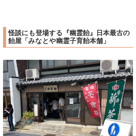
怪談にも登場する『幽霊飴』日本最古の
飴屋「みなとや幽霊子育飴本舗」