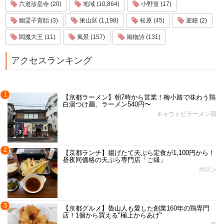
六道珍皇寺 (20)
地域 (10,864)
小野篁 (17)
幽霊子育飴 (3)
東山区 (1,198)
松原 (45)
迎鐘 (2)
閻魔大王 (11)
風景 (157)
風物詩 (131)
アクセスランキング
1
【京都ラーメン】朝7時から営業！梅小路で味わう鶏
白湯つけ麺、ラーメン540円〜
キョウトピラーメン部
2
【京都ランチ】揚げたて天ぷら定食が1,100円から！
昼夜同価格の天ぷら専門店「ご縁」
ガロン
3
【京都グルメ】魯山人も愛した創業160年の鶏専門
店！1個から買える"極上からあげ"