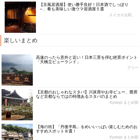
【京風居酒屋】使い勝手良好！日本酒でしっぽり
～、肴も美味しい激ウマ居酒屋５選
スイカ小太郎。
楽しいまとめ
高速のったら意外と近い！日本三景を拝む絶景ポイント
「天橋立ビューランド」
アリー
【京都のおしゃれなスタバ】川床席やお寺ビュー、畳席
など京都ならではの特徴あるスタバのまとめ
Kyotopi まとめ部
【海の街】「丹後半島」をめいいっぱい楽しむためのお
すすめスポット８選！
Kyotopi まとめ部