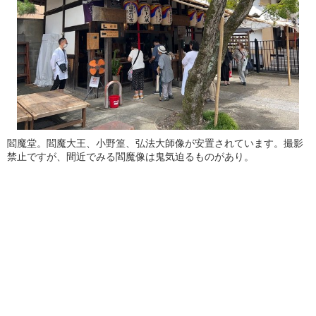
閻魔堂。閻魔大王、小野篁、弘法大師像が安置されています。撮影
禁止ですが、間近でみる閻魔像は鬼気迫るものがあり。