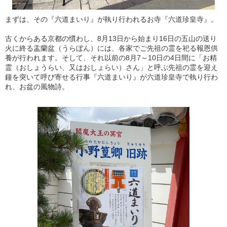
まずは、その『六道まいり』が執り行われるお寺『六道珍皇寺』。
古くからある京都の慣わし、8月13日から始まり16日の五山の送り
火に終る盂蘭盆（うらぼん）には、各家でご先祖の霊を祀る報恩供
養が行われます。そして、それ以前の8月7～10日の4日間に「お精
霊（おしょうらい、又はおしょらい）さん」と呼ぶ先祖の霊を迎え
鐘を突いて呼び寄せる行事『六道まいり』が六道珍皇寺で執り行わ
れ、お盆の風物詩。