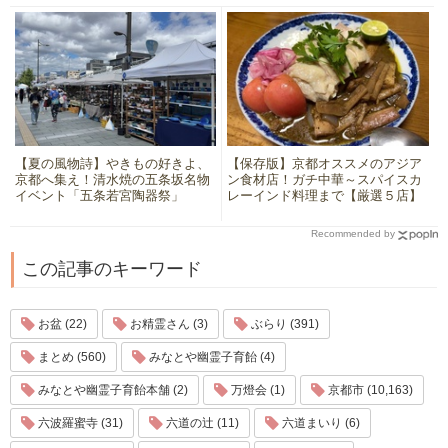
【夏の風物詩】やきもの好きよ、
【保存版】京都オススメのアジア
京都へ集え！清水焼の五条坂名物
ン食材店！ガチ中華～スパイスカ
イベント「五条若宮陶器祭」
レーインド料理まで【厳選５店】
Recommended by
この記事のキーワード
お盆 (22)
お精霊さん (3)
ぶらり (391)
まとめ (560)
みなとや幽霊子育飴 (4)
みなとや幽霊子育飴本舗 (2)
万燈会 (1)
京都市 (10,163)
六波羅蜜寺 (31)
六道の辻 (11)
六道まいり (6)