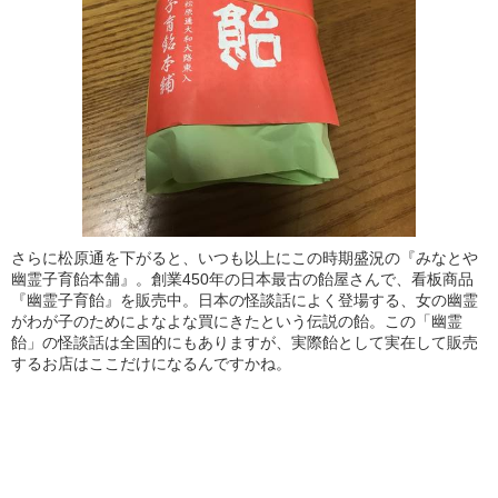
さらに松原通を下がると、いつも以上にこの時期盛況の『みなとや
幽霊子育飴本舗』。創業450年の日本最古の飴屋さんで、看板商品
『幽霊子育飴』を販売中。日本の怪談話によく登場する、女の幽霊
がわが子のためによなよな買にきたという伝説の飴。この「幽霊
飴」の怪談話は全国的にもありますが、実際飴として実在して販売
するお店はここだけになるんですかね。