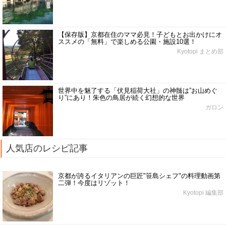
【保存版】京都在住のママ必見！子どもとお出かけにオ
ススメの「無料」で楽しめる公園・施設10選！
Kyotopi まとめ部
世界中を魅了する「伏見稲荷大社」の神髄は”お山めぐ
り”にあり！朱色の鳥居が続く幻想的な世界
ガロン
人気店のレシピ記事
京都が誇るイタリアンの巨匠"笹島シェフ"の料理動画第
二弾！今度はリゾット！
Kyotopi 編集部