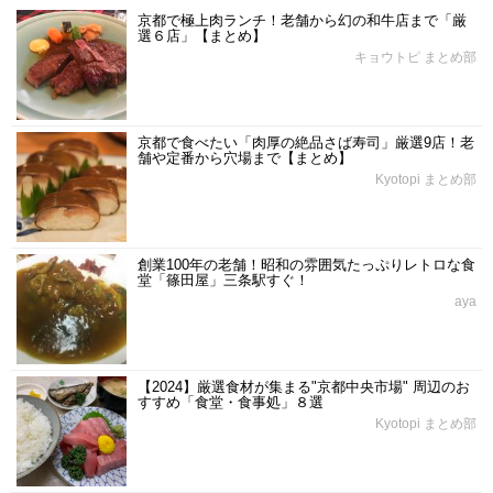
京都で極上肉ランチ！老舗から幻の和牛店まで「厳
選６店」【まとめ】
キョウトピ まとめ部
京都で食べたい「肉厚の絶品さば寿司」厳選9店！老
舗や定番から穴場まで【まとめ】
Kyotopi まとめ部
創業100年の老舗！昭和の雰囲気たっぷりレトロな食
堂「篠田屋」三条駅すぐ！
aya
【2024】厳選食材が集まる"京都中央市場" 周辺のお
すすめ「食堂・食事処」８選
Kyotopi まとめ部