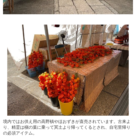
境内ではお供え用の高野槙やほおずきが直売されています。古来よ
り、精霊は槇の葉に乗って冥土より帰ってくるとされ、自宅里帰り
の必須アイテム。