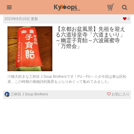
2023年8月10日 更新
0
【京都お盆風景】先祖を迎え
る六道珍皇寺「六道まいり」
～幽霊子育飴～六波羅蜜寺
「万燈会」
汁物大好きな三杯目 J Soup Brothersです！FU～FU～☆彡今回は東山区松
原、この時期の風物詩的風景をぶらりめぐって集めてみました。
三杯目 J Soup Brothers
お気に入り