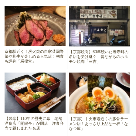
京都駅近く！炭火焼の自家菜園野
【京都焼肉】60年続いた裏寺町の
菜や和牛が楽しめる人気店！朝食
名店を受け継ぐ 昔ながらのホル
も評判「炭棲堂」
モン焼肉「三吉」
【残念】110年の歴史に幕 老舗
【京都】中央市場近くの豚骨ラー
洋食店「開陽亭」が閉店 洋食弁
メン店！あっさり上品な一杯「な
当で親しまれた名店
なつ屋」