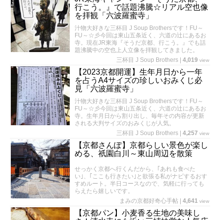
行こう。』で話題沸騰☆リアル空也像
を拝観「六波羅蜜寺」
汁物大好きな三杯目 J Soup Brothersです！FU～
FU～☆彡今回は東山五条近く、六道の辻にあるお
寺。現在JR東海『そうだ京都、行こう。』でも話
題沸騰中の空也上人立像を拝観してきました。
三杯目 J Soup Brothers
|
4,019
view
【2023京都開運】生年月日から一年
を占うA4サイズの珍しいおみくじ必
見「六波羅蜜寺」
汁物大好きな三杯目 J Soup Brothersです！FU～
FU～☆彡今回は東山五条近く、六道の辻にあるお
寺。生年月日から割り出し、毎年その内容が更新
される大判サイズのおみくじが人気。
三杯目 J Soup Brothers
|
4,257
view
【京都さんぽ】京都らしい景色が楽し
める、祇園白川～東山周辺を散策
せっかく京都へ行くんだから、｢あれも食べた
い｣、｢ここも行きたい｣と欲張る私がナビするおす
すめルート。半日コースなので、気軽に行っても
らえたら嬉しいです。
まみの京都好奇心手帖
|
4,641
view
【京都パン】小麦香る生地の美味し