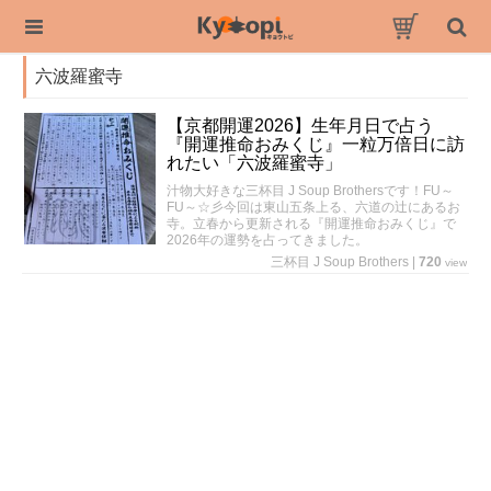
六波羅蜜寺
【京都開運2026】生年月日で占う
『開運推命おみくじ』一粒万倍日に訪
れたい「六波羅蜜寺」
汁物大好きな三杯目 J Soup Brothersです！FU～
FU～☆彡今回は東山五条上る、六道の辻にあるお
寺。立春から更新される『開運推命おみくじ』で
2026年の運勢を占ってきました。
三杯目 J Soup Brothers
|
720
view