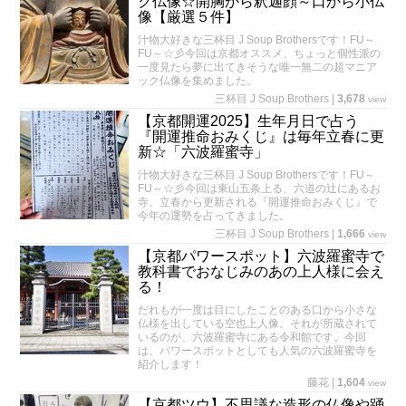
ク仏像☆開胸から釈迦顔～口から小仏
像【厳選５件】
汁物大好きな三杯目 J Soup Brothersです！FU～
FU～☆彡今回は京都オススメ、ちょっと個性派の
一度見たら夢に出てきそうな唯一無二の超マニア
ック仏像を集めました。
三杯目 J Soup Brothers
|
3,678
view
【京都開運2025】生年月日で占う
『開運推命おみくじ』は毎年立春に更
新☆「六波羅蜜寺」
汁物大好きな三杯目 J Soup Brothersです！FU～
FU～☆彡今回は東山五条上る、六道の辻にあるお
寺。立春から更新される『開運推命おみくじ』で
今年の運勢を占ってきました。
三杯目 J Soup Brothers
|
1,666
view
【京都パワースポット】六波羅蜜寺で
教科書でおなじみのあの上人様に会え
る！
だれもが一度は目にしたことのある口から小さな
仏様を出している空也上人像。それが所蔵されて
いるのが、六波羅蜜寺にある令和館です。今回
は、パワースポットとしても人気の六波羅蜜寺を
紹介します！
藤花
|
1,604
view
【京都ツウ】不思議な造形の仏像や踊