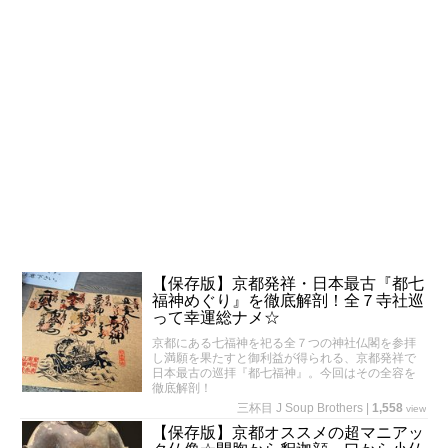
【保存版】京都発祥・日本最古『都七
福神めぐり』を徹底解剖！全７寺社巡
って幸運総ナメ☆
京都にある七福神を祀る全７つの神社仏閣を参拝
し満願を果たすと御利益が得られる、京都発祥で
日本最古の巡拝『都七福神』。今回はその全容を
徹底解剖！
三杯目 J Soup Brothers
|
1,558
view
【保存版】京都オススメの超マニアッ