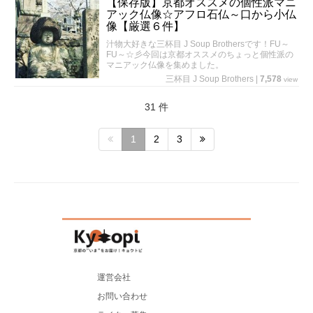
【保存版】京都オススメの個性派マニ
アック仏像☆アフロ石仏～口から小仏
像【厳選６件】
汁物大好きな三杯目 J Soup Brothersです！FU～
FU～☆彡今回は京都オススメのちょっと個性派の
マニアック仏像を集めました。
三杯目 J Soup Brothers
|
7,578
view
31 件
1
2
3
運営会社
お問い合わせ