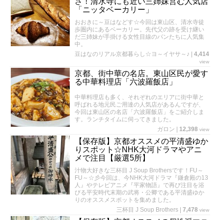
さ！清水寺にも近い三姉妹営む人気店
「ニッタベーカリー」
おおきに～豆はなどす☆今回は東山区、清水寺徒
歩圏内にあるベーカリー。先代父の跡を受け継い
だ三姉妹が手掛ける女性目線のパンたちに人気集
中。
豆はなのリアル京都暮らし☆ヨ～イヤサ～♪
|
4,414
view
京都、街中華の名店。東山区民が愛す
る中華料理店「六波羅飯店」
中華料理店も多く、それぞれのエリアに街中華と
呼ばれる地元民ご用達の人気店があるんですが、
今回は東山区の名店「六波羅飯店」をご紹介しま
す。ランチタイムに伺ってきました。
ガロン
|
12,398
view
【保存版】京都オススメの平清盛ゆか
りスポット☆NHK大河ドラマやアニ
メで注目【厳選5所】
汁物大好きな三杯目 J Soup Brothersです！FU～
FU～☆彡今回は、今NHK大河ドラマ『鎌倉殿の13
人』やテレビアニメ『平家物語』で再び注目を浴
びる平安時代末期の武将・公卿である平清盛ゆか
りのオススメスポットを集めました。
三杯目 J Soup Brothers
|
7,478
view