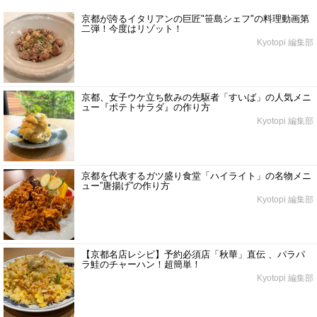
京都が誇るイタリアンの巨匠"笹島シェフ"の料理動画第
二弾！今度はリゾット！
Kyotopi 編集部
京都、女子ウケ立ち飲みの先駆者「すいば」の人気メニ
ュー『ポテトサラダ』の作り方
Kyotopi 編集部
京都を代表するガツ盛り食堂「ハイライト」の名物メニ
ュー”唐揚げ”の作り方
Kyotopi 編集部
【京都名店レシピ】予約必須店「秋華」直伝 、パラパ
ラ鮭のチャーハン！超簡単！
Kyotopi 編集部