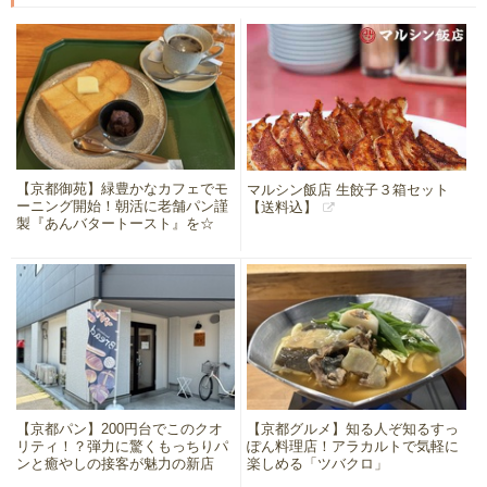
【京都御苑】緑豊かなカフェでモ
マルシン飯店 生餃子３箱セット
ーニング開始！朝活に老舗パン謹
【送料込】
製『あんバタートースト』を☆
【京都パン】200円台でこのクオ
【京都グルメ】知る人ぞ知るすっ
リティ！？弾力に驚くもっちりパ
ぽん料理店！アラカルトで気軽に
ンと癒やしの接客が魅力の新店
楽しめる「ツバクロ」