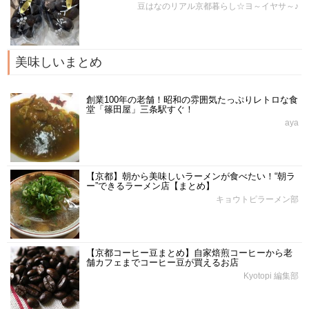
豆はなのリアル京都暮らし☆ヨ～イヤサ～♪
美味しいまとめ
創業100年の老舗！昭和の雰囲気たっぷりレトロな食
堂「篠田屋」三条駅すぐ！
aya
【京都】朝から美味しいラーメンが食べたい！“朝ラ
ー”できるラーメン店【まとめ】
キョウトピラーメン部
【京都コーヒー豆まとめ】自家焙煎コーヒーから老
舗カフェまでコーヒー豆が買えるお店
Kyotopi 編集部