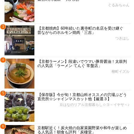
ぐるみちゃん
3
【京都焼肉】60年続いた裏寺町の名店を受け継ぐ
昔ながらのホルモン焼肉「三吉」
つきはし
4
【京都ラーメン】段違いでウマい豚骨醤油！太鼓判
の人気店「ラーメン てんぐ 常盤店」
柳町イズル
5
【保存版】今が旬！京都山科オススメの穴場ぶどう
直売所☆シャインマスカット他【厳選３】
豆はなのリアル京都暮らし☆ヨ～イヤサ～♪
6
京都駅近く！炭火焼の自家菜園野菜や和牛が楽しめ
る人気店！朝食も評判「炭棲堂」