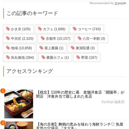
Recommended by
この記事のキーワード
かき氷 (105)
カフェ (1,688)
コーヒー (743)
中京区 (2,320)
京都市 (10,157)
八百一本館 (3)
地域 (10,858)
屋上農園 (1)
東洞院通 (3)
烏丸御池 (384)
農園カフェ (1)
野菜 (187)
アクセスランキング
1
【残念】110年の歴史に幕 老舗洋食店「開陽亭」が
閉店 洋食弁当で親しまれた名店
Kyotopi 編集部
2
【海の京都】舞鶴の恵みを味わう海鮮ランチ♡ 魚屋
直営の穴場店 『大六丸』