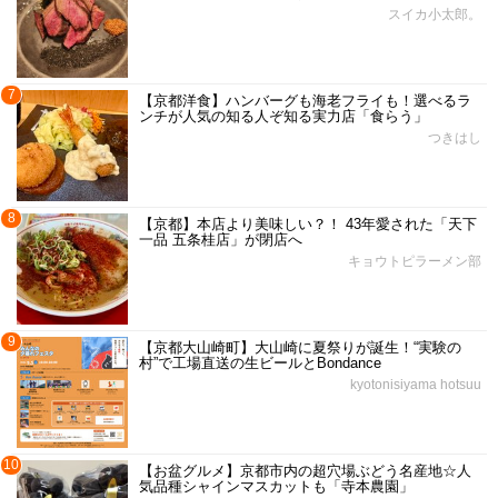
スイカ小太郎。
7
【京都洋食】ハンバーグも海老フライも！選べるラ
ンチが人気の知る人ぞ知る実力店「食らう」
つきはし
8
【京都】本店より美味しい？！ 43年愛された「天下
一品 五条桂店」が閉店へ
キョウトピラーメン部
9
【京都大山崎町】大山崎に夏祭りが誕生！“実験の
村”で工場直送の生ビールとBondance
kyotonisiyama hotsuu
10
【お盆グルメ】京都市内の超穴場ぶどう名産地☆人
気品種シャインマスカットも「寺本農園」