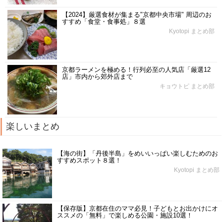
【2024】厳選食材が集まる"京都中央市場" 周辺のお
すすめ「食堂・食事処」８選
Kyotopi まとめ部
京都ラーメンを極める！行列必至の人気店「厳選12
店」市内から郊外店まで
キョウトピ まとめ部
楽しいまとめ
【海の街】「丹後半島」をめいいっぱい楽しむためのお
すすめスポット８選！
Kyotopi まとめ部
【保存版】京都在住のママ必見！子どもとお出かけにオ
ススメの「無料」で楽しめる公園・施設10選！