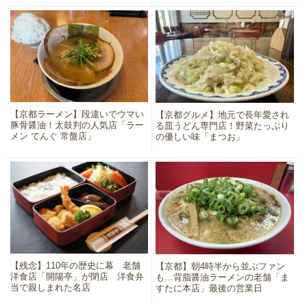
【京都ラーメン】段違いでウマい
【京都グルメ】地元で長年愛され
豚骨醤油！太鼓判の人気店「ラー
る皿うどん専門店！野菜たっぷり
メン てんぐ 常盤店」
の優しい味「まつお」
【残念】110年の歴史に幕 老舗
【京都】朝4時半から並ぶファン
洋食店「開陽亭」が閉店 洋食弁
も…背脂醤油ラーメンの老舗「ま
当で親しまれた名店
すたに本店」最後の営業日