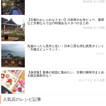
Kyotopi まとめ部
【京都のおしゃれなスタバ】川床席やお寺ビュー、畳席
など京都ならではの特徴あるスタバのまとめ
Kyotopi まとめ部
高速のったら意外と近い！日本三景を拝む絶景ポイント
「天橋立ビューランド」
アリー
【保存版】新春の初詣に集めたい、京都の御朱印まとめ
＆限定御朱印も！
キョウトピ まとめ部
人気店のレシピ記事