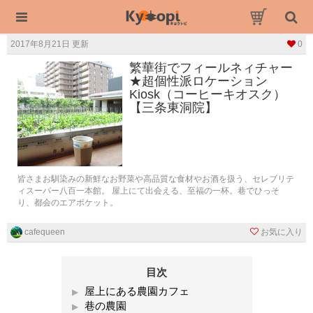
2017年8月21日 更新
0
繁華街でフィールネィチャー
★超個性派ロケーション
Kiosk（コーヒーキオスク）
【三条東洞院】
皆さまお馴染みの新鮮なお野菜や高品質な食材やお酒を扱う、セレブリテ
ィスーパー八百一本館。 屋上にて出会える、至福の一杯。巷でひっそ
り、都会のエアポケット。
cafequeen
お気に入り
目次
屋上にある農園カフェ
巷の農園