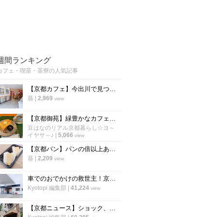
週間ランキング
カフェ・喫茶・茶寮の人気記事
【京都カフェ】今出川で見つけた"本格中華ティースタンド" 夜カフェ利用もできる
葵
|
2,969
view
【京都御苑】緑豊かなカフェでモーニング開始！朝活に老舗パン謹製『あんバタートースト』を☆
豆はなのリアル京都暮らし☆ヨ～
イヤサ～♪
|
5,066
view
【京都パン】パンの倍以上ある分厚さ！20年以上愛される「京風厚焼き玉子サンド」の極上テイクアウト
葵
|
2,209
view
車でのおでかけの救世主！京都市内で駐車場が3台以上あるカフェ【まとめ】
Kyotopi 編集部
|
41,224
view
【京都ニュース】ショック、残念の声広がる 出町の老舗喫茶が6月下旬閉店へ