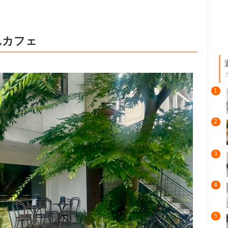
れカフェ
1
2
3
4
5