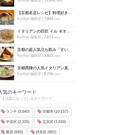
Kyotopi 編集部
|
15,908
view
【京都名店レシピ】料理好き必見！京名物の鯖寿司を自宅でつくる！「酒房わかば」
Kyotopi 編集部
|
7,004
view
イタリアンの巨匠 イル ギオットーネ笹島シェフ直伝「ボンゴレビアンコ」の作り方
Kyotopi 編集部
|
7,673
view
京都の超人気立ち飲み「すいば」が美味しい『から揚げ』の作り方を伝授！
Kyotopi 編集部
|
8,821
view
京都西陣の人気イタリアン直伝「アンチョビのオイルパスタ」の作り方
Kyotopi 編集部
|
8,706
view
人気のキーワード
いま話題になっているキーワード
ランチ (3,040)
京都市 (10,157)
中京区 (2,320)
左京区 (1,630)
新店 (680)
伏見区 (992)