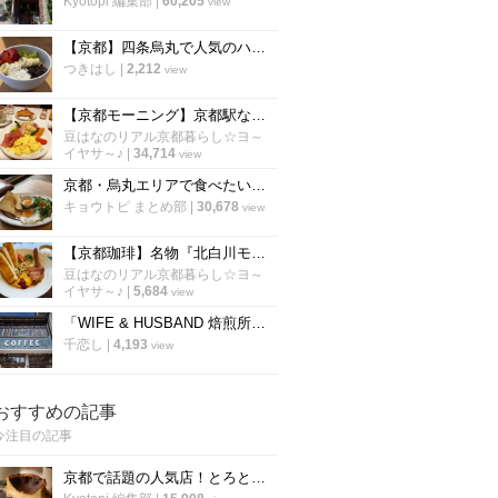
Kyotopi 編集部
|
60,205
view
【京都】四条烏丸で人気のハワイアンカフェ！話題のアサイーボウルも「エッグスシングス」
つきはし
|
2,212
view
【京都モーニング】京都駅ならココが空いてる！京都を代表する老舗喫茶『イノダコーヒ』
豆はなのリアル京都暮らし☆ヨ～
イヤサ～♪
|
34,714
view
京都・烏丸エリアで食べたい「絶品モーニング厳選６店」朝から京都を満喫しよう！【まとめ】
キョウトピ まとめ部
|
30,678
view
【京都珈琲】名物『北白川モーニング』は丼状でラテアート付☆老舗本店「ワールドコーヒー」
豆はなのリアル京都暮らし☆ヨ～
イヤサ～♪
|
5,684
view
「WIFE & HUSBAND 焙煎所」が6/1移転オープン！ギャラリーも併設【京都・北大路】
千恋し
|
4,193
view
おすすめの記事
今注目の記事
京都で話題の人気店！とろとろ濃厚バスクチーズケーキの作り方〜「フォーチュンガーデン京都」