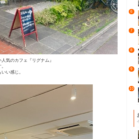
6
7
8
い人気のカフェ『リグナム』
す。
9
もいい感じ。
10