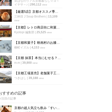
豆はなのリアル京都暮らし☆ヨ～
イヤサ～♪
|
290,112
view
【厳選5店】京都オススメ季節限定フルーツ☆和菓子老舗かき氷使用いちじく～ぶどう農園他
三杯目 J Soup Brothers
|
13,109
view
【京都】レトロ商店街に和菓子の工場直売所がオープン！直売価格で買い過ぎ注意！「あわしま堂」
Kyotopi 編集部
|
25,525
view
【京都和菓子】映画村のお膝元・太秦にも名物「豆大福」が！「うずまさふたば」
柳町イズル
|
4,153
view
【京都 抹茶】本当にむせる？！宇治抹茶ソフトクリームが話題！「ますだ茶舗」【宇治】
m.m
|
39,900
view
【京都工場直売】老舗菓子工場のアウトレット自販機を発見！「石田老舗」
つきはし
|
39,188
view
おすすめの記事
今注目の記事
京都の超人気立ち飲み「すいば」が美味しい『から揚げ』の作り方を伝授！