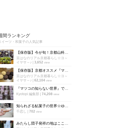
週間ランキング
スイーツ・和菓子の人気記事
【保存版】今が旬！京都山科オススメの穴場ぶどう直売所☆シャインマスカット他【厳選３】
豆はなのリアル京都暮らし☆ヨ～
イヤサ～♪
|
3,652
view
【保存版】京都オススメ『マツコの知らない世界』で紹介された絶品和菓子【厳選４店】
豆はなのリアル京都暮らし☆ヨ～
イヤサ～♪
|
62,104
view
『マツコの知らない世界』で大絶賛のおはぎ！京都「いととめのぼたもち 」に密着！
Kyotopi 編集部
|
74,208
view
知られざる鮎菓子の世界☆ゆんたびグルメツアーズ「京都・若鮎ツアー」開催☆
千恋し
|
702
view
みたらし団子発祥の地はここ京都！世界遺産 下鴨神社門前にたたずむ甘味処「加茂みたらし茶屋」