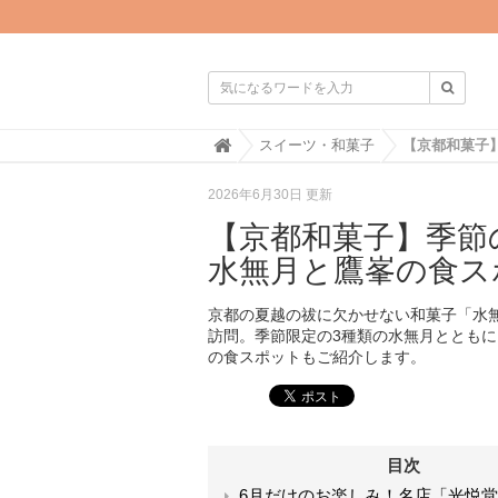

H
スイーツ・和菓子
o
m
2026年6月30日 更新
e
【京都和菓子】季節
水無月と鷹峯の食ス
京都の夏越の祓に欠かせない和菓子「水
訪問。季節限定の3種類の水無月ととも
の食スポットもご紹介します。
目次
6月だけのお楽しみ！名店「光悦