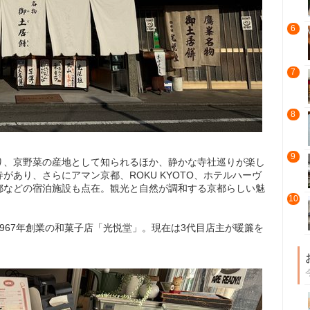
6
7
8
9
り、京野菜の産地として知られるほか、静かな寺社巡りが楽し
あり、さらにアマン京都、ROKU KYOTO、ホテルハーヴ
都などの宿泊施設も点在。観光と自然が調和する京都らしい魅
10
967年創業の和菓子店「光悦堂」。現在は3代目店主が暖簾を