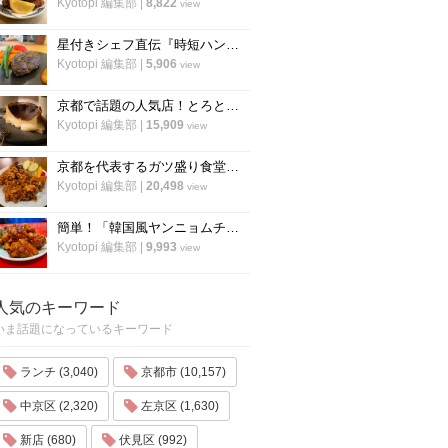
Kyotopi 編集部
|
8,822
view
星付きシェフ直伝『時短ハンバーグ』の作り方！”合わせ調味料”が決め手！フランス料理「レーヌ デ プレ」
Kyotopi 編集部
|
5,906
view
京都で話題の人気店！とろとろ濃厚バスクチーズケーキの作り方〜「フォーチュンガーデン京都」
Kyotopi 編集部
|
15,909
view
京都を代表するガツ盛り食堂「ハイライト」の名物メニュー”唐揚げ”の作り方
Kyotopi 編集部
|
20,498
view
簡単！「韓国風ヤンニョムチキン」の作り方！京都の人気韓国料理店『ナム』に教わりました！
Kyotopi 編集部
|
9,993
view
人気のキーワード
いま話題になっているキーワード
ランチ (3,040)
京都市 (10,157)
中京区 (2,320)
左京区 (1,630)
新店 (680)
伏見区 (992)