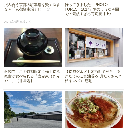
混み合う京都の駐車場を賢く探す
行ってきました「PHOTO
なら「京都駐車場ナビ」
FOREST 2017」夢のような空間
での素敵すぎる写真展【上京
OPENWEEK】
AD（京都駐車場ナビ）
銀閣寺 この時期限定！極上京風
【京都グルメ】河原町で発券！巻
雑煮が食べられる「喜み家（きみ
きたてのごま油香る"具だくさん本
や）」【甘味処】
格キンパ"に感動