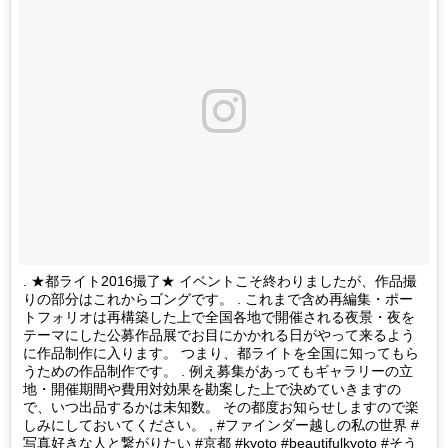
. ★都ライト2016撮了★ イベントこそ終わりましたが、作品撮
りの部分はこれからゴングです。 . これまで含め再編集・ポー
トフォリオは再構築した上で全国各地で開催される夜景・夜を
テーマにした公募作品展でお目にかかれる日がやって来るよう
に作品制作に入ります。 つまり、都ライトを全国に知ってもら
うための作品制作です。 . 例え募集があってもギャラリーの立
地・開催期間や費用対効果を勘案した上で決めていきますの
で、いつ出品するかは未知数。 その都度お知らせしますので楽
しみにしておいてください。 , #ファインダー越しの私の世界 #
写真好きな人と繋がりたい #京都 #kyoto #beautifulkyoto #そう