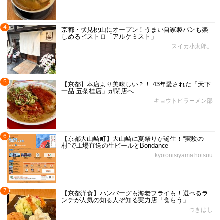
4
京都・伏見桃山にオープン！うまい自家製パンも楽
しめるビストロ「アルケミスト」
スイカ小太郎。
5
【京都】本店より美味しい？！ 43年愛された「天下
一品 五条桂店」が閉店へ
キョウトピラーメン部
6
【京都大山崎町】大山崎に夏祭りが誕生！“実験の
村”で工場直送の生ビールとBondance
kyotonisiyama hotsuu
7
【京都洋食】ハンバーグも海老フライも！選べるラ
ンチが人気の知る人ぞ知る実力店「食らう」
つきはし