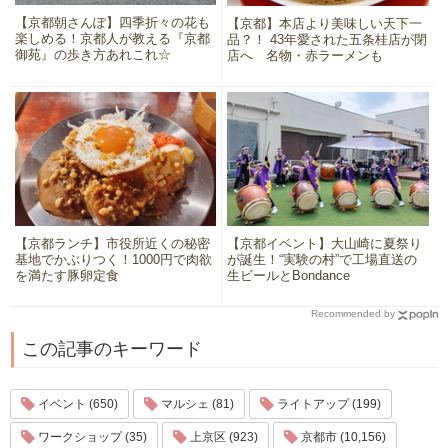
【京都朝さんぽ】四季折々の花も
【京都】本店より美味しい天下一
楽しめる！京都人が教える『京都
品？！ 43年愛された五条桂店が閉
御苑』の歩き方あれこれ☆
店へ 名物・赤ラーメンも
【京都ランチ】市役所近くの秘密
【京都イベント】大山崎に夏祭り
基地でかぶりつく！1000円で肉欲
が誕生！“実験の村”で工場直送の
を満たす豚卵定食
生ビールとBondance
Recommended by
この記事のキーワード
イベント (650)
マルシェ (81)
ライトアップ (199)
ワークショップ (35)
上京区 (923)
京都市 (10,156)