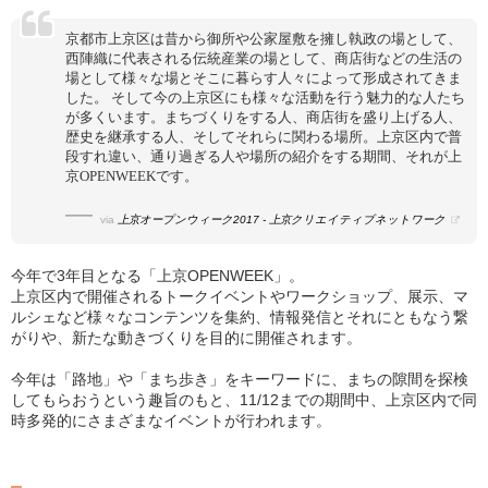
京都市上京区は昔から御所や公家屋敷を擁し執政の場として、
西陣織に代表される伝統産業の場として、商店街などの生活の
場として様々な場とそこに暮らす人々によって形成されてきま
した。 そして今の上京区にも様々な活動を行う魅力的な人たち
が多くいます。まちづくりをする人、商店街を盛り上げる人、
歴史を継承する人、そしてそれらに関わる場所。上京区内で普
段すれ違い、通り過ぎる人や場所の紹介をする期間、それが上
京OPENWEEKです。
via
上京オープンウィーク2017 - 上京クリエイティブネットワーク
今年で3年目となる「上京OPENWEEK」。
上京区内で開催されるトークイベントやワークショップ、展示、マ
ルシェなど様々なコンテンツを集約、情報発信とそれにともなう繋
がりや、新たな動きづくりを目的に開催されます。
今年は「路地」や「まち歩き」をキーワードに、まちの隙間を探検
してもらおうという趣旨のもと、11/12までの期間中、上京区内で同
時多発的にさまざまなイベントが行われます。