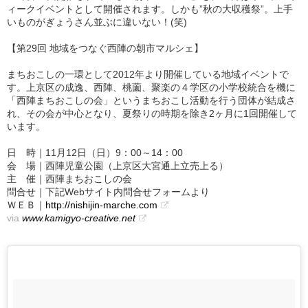
ィークイベントとして開催されます。しかも”秋の大収穫祭”。上手
いものがぎょうさん並ぶに違いない！(笑)
【第29回 地域をつなぐ西陣の朝市マルシェ】
まちおこしの一環として2012年より開催している地域イベントで
す。上京区の成逸、西陣、桃薗、聚楽の４学区の小学校統合を機に
「西陣まちおこしの会」というまちおこし活動を行う団体が結成さ
れ、その会が中心となり、夏祭りの時期を除き2ヶ月に1回開催して
います。
日 時｜11月12日（日）9：00～14：00
会 場｜西陣児童公園（上京区大宮通上立売上る）
主 催｜西陣まちおこしの会
問合せ｜下記Webサイト内問合せフォームより
ＷＥＢ｜
http://nishijin-marche.com
via
www.kamigyo-creative.net