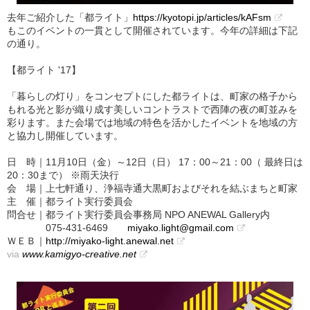
去年ご紹介した「都ライト」
https://kyotopi.jp/articles/kAFsm
もこのイベントの一貫として開催されています。今年の詳細は下記
の通り。
【都ライト '17】
「暮らしの灯り」をコンセプトにした都ライトは、町家の格子から
もれる光と影が織り成す美しいコントラストで西陣の夜の町並みを
彩ります。また会場では地域の特色を活かしたイベントを地域の方
と協力し開催しています。
日 時｜11月10日（金）～12日（日） 17：00～21：00（ 最終日は
20：30まで） ※雨天決行
会 場｜上七軒通り、浄福寺通大黒町およびそれを結ぶまちと町家
主 催｜都ライト実行委員会
問合せ｜都ライト実行委員会事務局 NPO ANEWAL Gallery内
075-431-6469
miyako.light@gmail.com
ＷＥＢ｜
http://miyako-light.anewal.net
via
www.kamigyo-creative.net