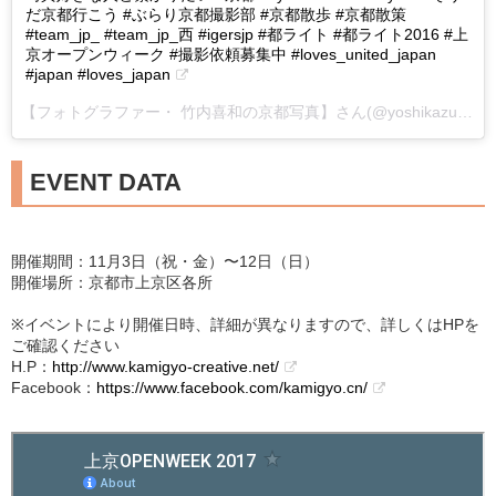
だ京都行こう #ぶらり京都撮影部 #京都散歩 #京都散策
#team_jp_ #team_jp_西 #igersjp #都ライト #都ライト2016 #上
京オープンウィーク #撮影依頼募集中 #loves_united_japan
#japan #loves_japan
【フォトグラファー・ 竹内喜和の京都写真】さん(@yoshikazu.t.kyoto_photography)がシェアした投稿 -
EVENT DATA
開催期間：11月3日（祝・金）〜12日（日）
開催場所：京都市上京区各所
※イベントにより開催日時、詳細が異なりますので、詳しくはHPを
ご確認ください
H.P：
http://www.kamigyo-creative.net/
Facebook：
https://www.facebook.com/kamigyo.cn/