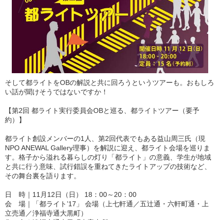
そして都ライトをOBの解説と共に回ろうというツアーも。おもしろ
い話が聞けそうではないですか！
【第2回 都ライト実行委員会OBと巡る、都ライトツアー（要予
約）】
都ライト創設メンバーの1人、第2回代表でもある益山周三氏（現
NPO ANEWAL Gallery理事）を解説に迎え、都ライト会場を巡りま
す。格子から溢れる暮らしの灯り「都ライト」の意義、学生が地域
と共に行う意味、試行錯誤を重ねてきたライトアップの技術など、
その舞台裏を語ります。
日 時｜11月12日（日） 18：00～20：00
会 場｜「都ライト’17」 会場（上七軒通／五辻通・六軒町通・上
立売通／浄福寺通大黒町）