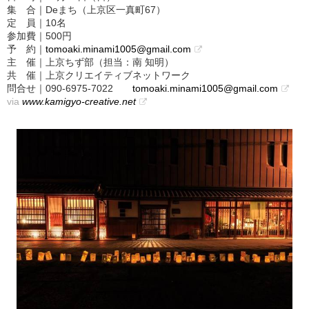
集 合｜Deまち（上京区一真町67）
定 員｜10名
参加費｜500円
予 約｜
tomoaki.minami1005@gmail.com
主 催｜上京ちず部（担当：南 知明）
共 催｜上京クリエイティブネットワーク
問合せ｜090-6975-7022
tomoaki.minami1005@gmail.com
via
www.kamigyo-creative.net