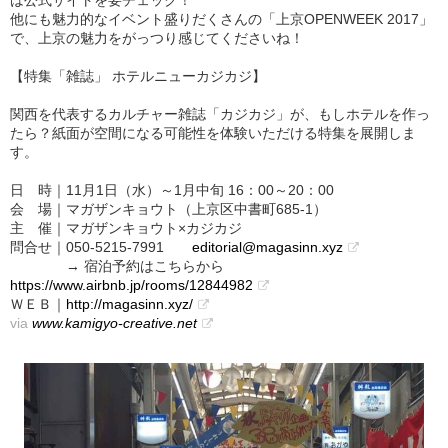
は公式サイトを要チェック！
他にも魅力的なイベント盛りだくさんの「上京OPENWEEK 2017」
で、上京の魅力をがっつり感じてくださいね！
【特集「雑誌」 ホテルニューカジカジ】
関西を代表するカルチャー雑誌「カジカジ」が、もしホテルを作っ
たら？紙面が空間になる可能性を体験いただける特集を展開しま
す。
日 時｜11月1日（水）～1月中旬 16：00～20：00
会 場｜マガザンキョウト（上京区中書町685-1）
主 催｜マガザンキョウト×カジカジ
問合せ｜050-5215-7991
editorial@magasinn.xyz
→ 宿泊予約はこちらから
https://www.airbnb.jp/rooms/12844982
ＷＥＢ｜
http://magasinn.xyz/
via
www.kamigyo-creative.net