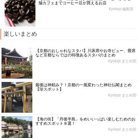
舗カフェまでコーヒー豆が買えるお店
Kyotopi 編集部
楽しいまとめ
【京都のおしゃれなスタバ】川床席やお寺ビュー、畳席
など京都ならではの特徴あるスタバのまとめ
Kyotopi まとめ部
最後は神頼み？！京都の一風変わった神社仏閣まとめ
【珍スポット】
Kyotopi まとめ部
【海の街】「丹後半島」をめいいっぱい楽しむためのお
すすめスポット８選！
Kyotopi まとめ部