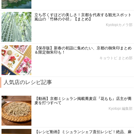
立ち尽くすほどの美しさ！京都を代表する観光スポット
嵐山の「竹林の小径」【まとめ】
Kyotopiカメラ部
【保存版】新春の初詣に集めたい、京都の御朱印まとめ
＆限定御朱印も！
キョウトピ まとめ部
人気店のレシピ記事
【動画】京都ミシュラン掲載蕎麦店『花もも』店主が蕎
麦を打つすべて
Kyotopi 編集部
【レシピ動画】ミシュランシェフ直伝レシピ！絶品、麻