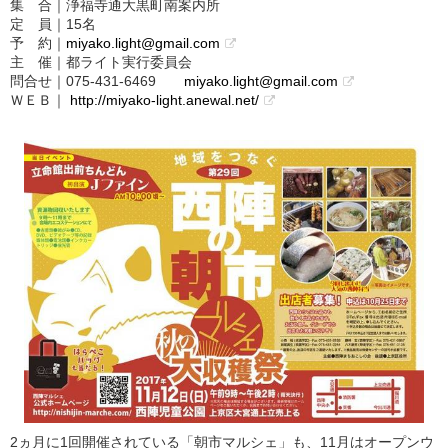
集 合｜浄福寺通大黒町南案内所
定 員｜15名
予 約｜
miyako.light@gmail.com
主 催｜都ライト実行委員会
問合せ｜075-431-6469
miyako.light@gmail.com
ＷＥＢ｜
http://miyako-light.anewal.net/
2ヵ月に1回開催されている「朝市マルシェ」も、11月はオープンウ