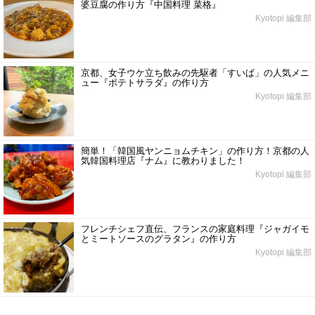
婆豆腐の作り方『中国料理 菜格』
Kyotopi 編集部
京都、女子ウケ立ち飲みの先駆者「すいば」の人気メニ
ュー『ポテトサラダ』の作り方
Kyotopi 編集部
簡単！「韓国風ヤンニョムチキン」の作り方！京都の人
気韓国料理店『ナム』に教わりました！
Kyotopi 編集部
フレンチシェフ直伝、フランスの家庭料理『ジャガイモ
とミートソースのグラタン』の作り方
Kyotopi 編集部