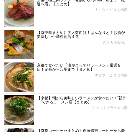
選６店」【まとめ】
キョウトピ まとめ部
【京中華まとめ】少人数向け！はんなりと？お酒が
美味しい中華料理店４選
スイカ小太郎。
京都で食べたい「濃厚こってりラーメン」厳選８
店！定番から穴場まで【まとめ】
キョウトピ まとめ部
【京都】朝から美味しいラーメンが食べたい！“朝ラ
ー”できるラーメン店【まとめ】
キョウトピラーメン部
【京都コーヒー豆まとめ】自家焙煎コーヒーから老