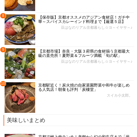
8
【保存版】京都オススメのアジアン食材店！ガチ中
華～スパイスカレーインド料理まで【厳選５店】
豆はなのリアル京都暮らし☆ヨ～イヤサ～♪
9
【京都市場】奈良・大阪３府県の食材揃う京都最大
級の直売所！夏野菜＆フルーツ満載「旬の駅」
豆はなのリアル京都暮らし☆ヨ～イヤサ～♪
10
京都駅近く！炭火焼の自家菜園野菜や和牛が楽しめ
る人気店！朝食も評判「炭棲堂」
スイカ小太郎。
美味しいまとめ
京都で極上肉ランチ！老舗から幻の和牛店まで「厳