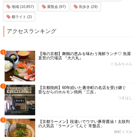
地域 (10,857)
展覧会 (97)
街歩き (29)
都ライト (2)
アクセスランキング
1
【海の京都】舞鶴の恵みを味わう海鮮ランチ♡ 魚屋
直営の穴場店 『大六丸』
ぐるみちゃん
2
【京都焼肉】60年続いた裏寺町の名店を受け継ぐ
昔ながらのホルモン焼肉「三吉」
つきはし
3
【京都ラーメン】段違いでウマい豚骨醤油！太鼓判
の人気店「ラーメン てんぐ 常盤店」
柳町イズル