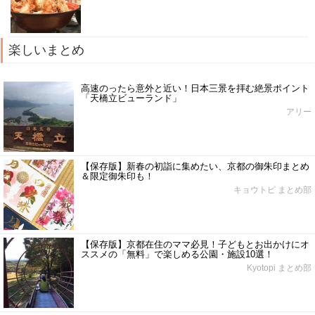
楽しいまとめ
高速のったら意外と近い！日本三景を拝む絶景ポイント
「天橋立ビューランド」
アリー
【保存版】新春の初詣に集めたい、京都の御朱印まとめ
＆限定御朱印も！
キョウトピ まとめ部
【保存版】京都在住のママ必見！子どもとお出かけにオ
ススメの「無料」で楽しめる公園・施設10選！
Kyotopi まとめ部