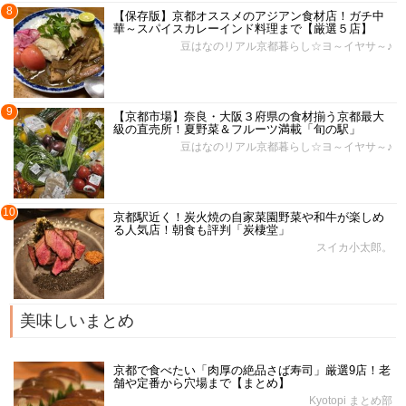
8
【保存版】京都オススメのアジアン食材店！ガチ中
華～スパイスカレーインド料理まで【厳選５店】
豆はなのリアル京都暮らし☆ヨ～イヤサ～♪
9
【京都市場】奈良・大阪３府県の食材揃う京都最大
級の直売所！夏野菜＆フルーツ満載「旬の駅」
豆はなのリアル京都暮らし☆ヨ～イヤサ～♪
10
京都駅近く！炭火焼の自家菜園野菜や和牛が楽しめ
る人気店！朝食も評判「炭棲堂」
スイカ小太郎。
美味しいまとめ
京都で食べたい「肉厚の絶品さば寿司」厳選9店！老
舗や定番から穴場まで【まとめ】
Kyotopi まとめ部