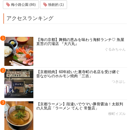
梅小路公園 (86)
独創的 (1)
アクセスランキング
1
【海の京都】舞鶴の恵みを味わう海鮮ランチ♡ 魚屋
直営の穴場店 『大六丸』
ぐるみちゃん
2
【京都焼肉】60年続いた裏寺町の名店を受け継ぐ
昔ながらのホルモン焼肉「三吉」
つきはし
3
【京都ラーメン】段違いでウマい豚骨醤油！太鼓判
の人気店「ラーメン てんぐ 常盤店」
柳町イズル