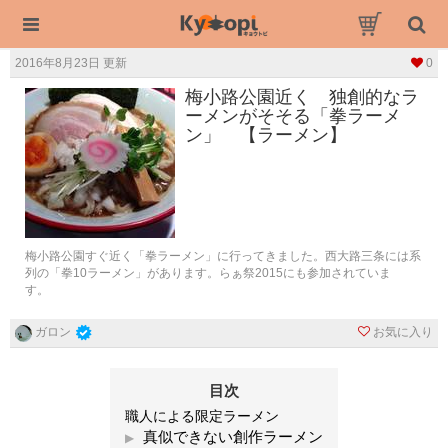
2016年8月23日 更新
0
梅小路公園近く 独創的なラ
ーメンがそそる「拳ラーメ
ン」 【ラーメン】
梅小路公園すぐ近く「拳ラーメン」に行ってきました。西大路三条には系
列の「拳10ラーメン」があります。らぁ祭2015にも参加されていま
す。
お気に入り
ガロン
目次
職人による限定ラーメン
真似できない創作ラーメン