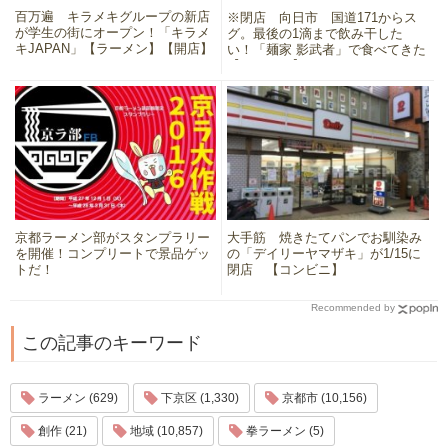
百万遍 キラメキグループの新店
※閉店 向日市 国道171からス
が学生の街にオープン！「キラメ
グ。最後の1滴まで飲み干した
キJAPAN」【ラーメン】【開店】
い！「麺家 影武者」で食べてきた
【ラーメン】
京都ラーメン部がスタンプラリー
大手筋 焼きたてパンでお馴染み
を開催！コンプリートで景品ゲッ
の「デイリーヤマザキ」が1/15に
トだ！
閉店 【コンビニ】
Recommended by
この記事のキーワード
ラーメン (629)
下京区 (1,330)
京都市 (10,156)
創作 (21)
地域 (10,857)
拳ラーメン (5)