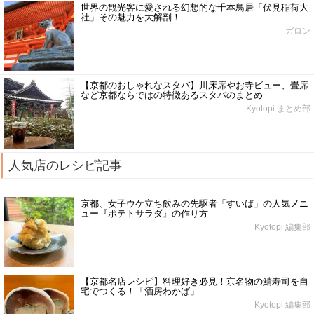
世界の観光客に愛される幻想的な千本鳥居「伏見稲荷大
社」その魅力を大解剖！
ガロン
【京都のおしゃれなスタバ】川床席やお寺ビュー、畳席
など京都ならではの特徴あるスタバのまとめ
Kyotopi まとめ部
人気店のレシピ記事
京都、女子ウケ立ち飲みの先駆者「すいば」の人気メニ
ュー『ポテトサラダ』の作り方
Kyotopi 編集部
【京都名店レシピ】料理好き必見！京名物の鯖寿司を自
宅でつくる！「酒房わかば」
Kyotopi 編集部