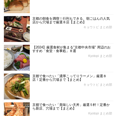
京都の朝食を満喫！行列もできる、朝ごはんの人気
店から穴場まで厳選８店【まとめ】
キョウトピ まとめ部
【2024】厳選食材が集まる"京都中央市場" 周辺のお
すすめ「食堂・食事処」８選
Kyotopi まとめ部
京都で食べたい「濃厚こってりラーメン」厳選８
店！定番から穴場まで【まとめ】
キョウトピ まとめ部
京都で食べたい「美味しい天丼」厳選５軒！定番か
ら新店、穴場まで【まとめ】
Kyotopi まとめ部