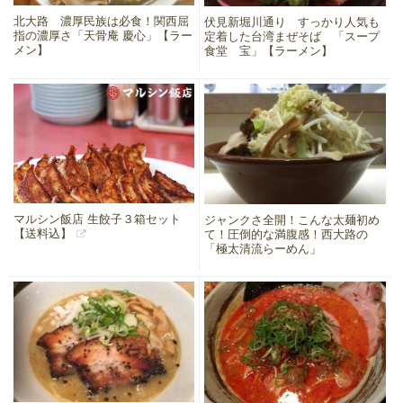
北大路 濃厚民族は必食！関西屈
伏見新堀川通り すっかり人気も
指の濃厚さ「天骨庵 慶心」【ラー
定着した台湾まぜそば 「スープ
メン】
食堂 宝」【ラーメン】
マルシン飯店 生餃子３箱セット
ジャンクさ全開！こんな太麺初め
【送料込】
て！圧倒的な満腹感！西大路の
「極太清流らーめん」