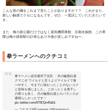
こんな形の麺をこれまで見たことがありますか？？ これがまた、
新しい触感でクセになるんです。ぜひ、一度試していただきたいで
す。
また、梅小路公園だけではなく蒸気機関車館、京都水族館、この界
隈は梅小路新駅の計画もあり今後が楽しみですねー。
拳ラーメンへのクチコミ
拳ラーメン@京都市下京区 ・月の輪熊白湯
クマニボ ワイルドと言うよりマイルドで食
べやすく、今までに味わったことのないコク
と旨味を感じました。 ニボっとくる煮干し
の香りも良く、月の輪熊白湯とのバランスが
素晴らしかったです！
pic.twitter.com/6TlEQmRa61
— フナマズ@E-ramens (@funamazu)