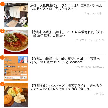
4
京都・伏見桃山にオープン！うまい自家製パンも楽
しめるビストロ「アルケミスト」
スイカ小太郎。
5
【京都】本店より美味しい？！ 43年愛された「天下
一品 五条桂店」が閉店へ
キョウトピラーメン部
6
【京都大山崎町】大山崎に夏祭りが誕生！“実験の
村”で工場直送の生ビールとBondance
kyotonisiyama hotsuu
7
【京都洋食】ハンバーグも海老フライも！選べるラ
ンチが人気の知る人ぞ知る実力店「食らう」
つきはし