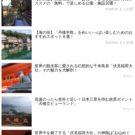
ススメの「無料」で楽しめる公園・施設10選！
Kyotopi まとめ部
【海の街】「丹後半島」をめいいっぱい楽しむためのお
すすめスポット８選！
Kyotopi まとめ部
世界の観光客に愛される幻想的な千本鳥居「伏見稲荷大
社」その魅力を大解剖！
ガロン
高速のったら意外と近い！日本三景を拝む絶景ポイント
「天橋立ビューランド」
アリー
世界中を魅了する「伏見稲荷大社」の神髄は”お山めぐ