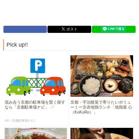
Pick up!!
混み合う京都の駐車場を賢く探す
京都・宇治散策で寄りたいボリュ
なら「京都駐車場ナビ」
ーミー京赤地鶏ランチ「地鶏屋 心
（KoKoRo）」
AD（京都駐車場ナビ）