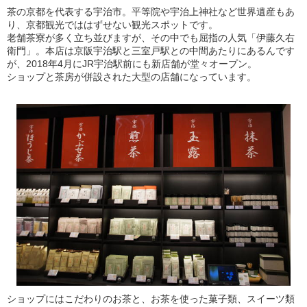
茶の京都を代表する宇治市。平等院や宇治上神社など世界遺産もあ
り、京都観光でははずせない観光スポットです。
老舗茶寮が多く立ち並びますが、その中でも屈指の人気「伊藤久右
衛門」。本店は京阪宇治駅と三室戸駅との中間あたりにあるんです
が、2018年4月にJR宇治駅前にも新店舗が堂々オープン。
ショップと茶房が併設された大型の店舗になっています。
ショップにはこだわりのお茶と、お茶を使った菓子類、スイーツ類