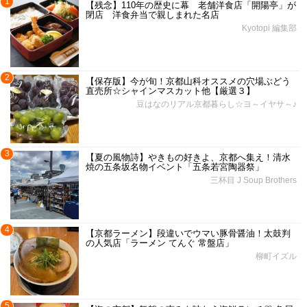
1
【残念】110年の歴史に幕 老舗洋食店「開陽亭」が
閉店 洋食弁当で親しまれた名店
Kyotopi 編集部
2
【保存版】今が旬！京都山科オススメの穴場ぶどう
直売所☆シャインマスカット他【厳選３】
豆はなのリアル京都暮らし☆ヨ～イヤサ～♪
3
【夏の風物詩】やきもの好きよ、京都へ集え！清水
焼の五条坂名物イベント「五条若宮陶器祭」
三杯目 J Soup Brothers
4
【京都ラーメン】段違いでウマい豚骨醤油！太鼓判
の人気店「ラーメン てんぐ 常盤店」
柳町イズル
5