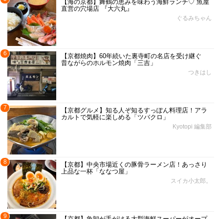
【海の京都】舞鶴の恵みを味わう海鮮ランチ♡ 魚屋
直営の穴場店 『大六丸』
ぐるみちゃん
6
【京都焼肉】60年続いた裏寺町の名店を受け継ぐ
昔ながらのホルモン焼肉「三吉」
つきはし
7
【京都グルメ】知る人ぞ知るすっぽん料理店！アラ
カルトで気軽に楽しめる「ツバクロ」
Kyotopi 編集部
8
【京都】中央市場近くの豚骨ラーメン店！あっさり
上品な一杯「ななつ屋」
スイカ小太郎。
9
【京都】魚卸が手がける大型海鮮スーパーがオープ