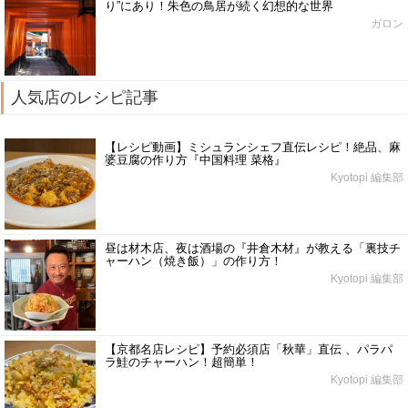
り”にあり！朱色の鳥居が続く幻想的な世界
ガロン
人気店のレシピ記事
【レシピ動画】ミシュランシェフ直伝レシピ！絶品、麻
婆豆腐の作り方『中国料理 菜格』
Kyotopi 編集部
昼は材木店、夜は酒場の『井倉木材』が教える「裏技チ
ャーハン（焼き飯）」の作り方！
Kyotopi 編集部
【京都名店レシピ】予約必須店「秋華」直伝 、パラパ
ラ鮭のチャーハン！超簡単！
Kyotopi 編集部