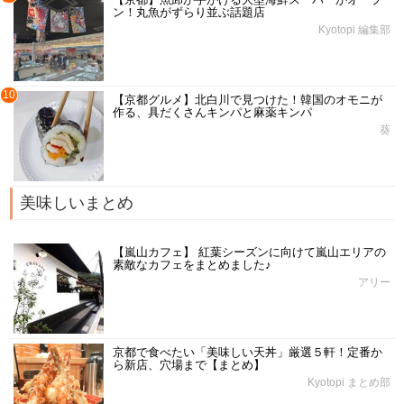
ン！丸魚がずらり並ぶ話題店
Kyotopi 編集部
10
【京都グルメ】北白川で見つけた！韓国のオモニが
作る、具だくさんキンパと麻薬キンパ
葵
美味しいまとめ
【嵐山カフェ】 紅葉シーズンに向けて嵐山エリアの
素敵なカフェをまとめました♪
アリー
京都で食べたい「美味しい天丼」厳選５軒！定番か
ら新店、穴場まで【まとめ】
Kyotopi まとめ部