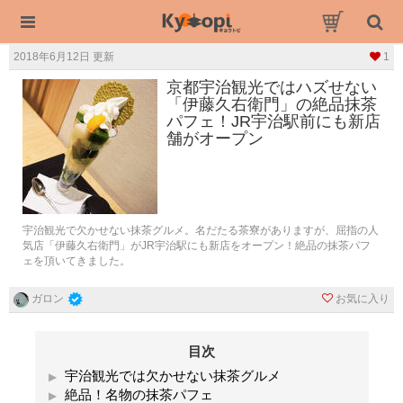
2018年6月12日 更新
1
京都宇治観光ではハズせない
「伊藤久右衛門」の絶品抹茶
パフェ！JR宇治駅前にも新店
舗がオープン
宇治観光で欠かせない抹茶グルメ。名だたる茶寮がありますが、屈指の人
気店「伊藤久右衛門」がJR宇治駅にも新店をオープン！絶品の抹茶パフ
ェを頂いてきました。
お気に入り
ガロン
目次
宇治観光では欠かせない抹茶グルメ
絶品！名物の抹茶パフェ