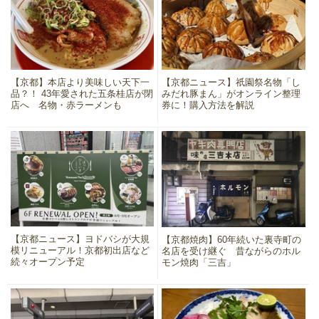
【京都】本店より美味しい天下一
【京都ニュース】祇園祭名物「し
品？！ 43年愛された五条桂店が閉
みだれ豚まん」がオンライン整理
店へ 名物・赤ラーメンも
券に！購入方法を解説
【京都ニュース】ヨドバシが大規
【京都焼肉】60年続いた裏寺町の
模リニューアル！京都初出店など
名店を受け継ぐ 昔ながらのホル
続々オープン予定
モン焼肉「三吉」