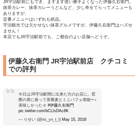
JR宇治駅前にもでき、ますます使い勝手よくなった伊藤久右衛門。
抹茶カレー、抹茶カレーうどんなど、少し奇をてらってメニューも
ありますが、
定番メニューはいずれも絶品。
宇治観光では欠かせない抹茶グルメですが、伊藤久右衛門はハズせ
ません！
本店でもJR宇治駅前でも、ご都合のよい店舗へどうぞ。
伊藤久右衛門 JR宇治駅前店 クチコミ
での評判
今日はJR宇治駅間に出来た方のお店に。窓
際の席に座って茶蕎麦とミニパフェ堪能〜♪
美味しかった☺️
#伊藤久右衛門
pic.twitter.com/bCLIsDAc8K
— りせい (@ris_yn_t_l)
May 15, 2018