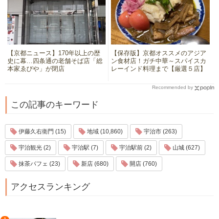
【京都ニュース】170年以上の歴
【保存版】京都オススメのアジア
史に幕…四条通の老舗そば店「総
ン食材店！ガチ中華～スパイスカ
本家ゑびや」が閉店
レーインド料理まで【厳選５店】
Recommended by
この記事のキーワード
伊藤久右衛門 (15)
地域 (10,860)
宇治市 (263)
宇治観光 (2)
宇治駅 (7)
宇治駅前 (2)
山城 (627)
抹茶パフェ (23)
新店 (680)
開店 (760)
アクセスランキング