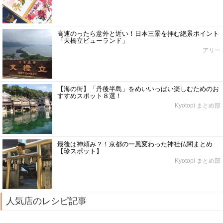
高速のったら意外と近い！日本三景を拝む絶景ポイント
「天橋立ビューランド」
アリー
【海の街】「丹後半島」をめいいっぱい楽しむためのお
すすめスポット８選！
Kyotopi まとめ部
最後は神頼み？！京都の一風変わった神社仏閣まとめ
【珍スポット】
Kyotopi まとめ部
人気店のレシピ記事