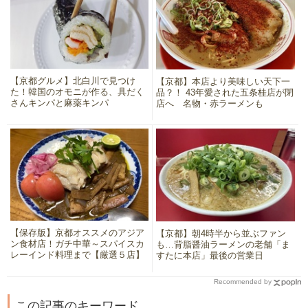
【京都グルメ】北白川で見つけ
【京都】本店より美味しい天下一
た！韓国のオモニが作る、具だく
品？！ 43年愛された五条桂店が閉
さんキンパと麻薬キンパ
店へ 名物・赤ラーメンも
【保存版】京都オススメのアジア
【京都】朝4時半から並ぶファン
ン食材店！ガチ中華～スパイスカ
も…背脂醤油ラーメンの老舗「ま
レーインド料理まで【厳選５店】
すたに本店」最後の営業日
Recommended by
この記事のキーワード