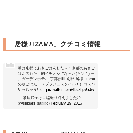
「居様 / IZAMA」クチコミ情報
朝は京都であさごはんした～！京都のあさご
はんのわたし的イチオシになった(＾▽＾) 三
井ガーデンホテル 京都新町 別邸 居様 Izama
の朝ごはん！（ブッフェスタイル！）コスパ
めっちゃ良い。
pic.twitter.com/4buzhjSGJw
— 紫垣咲子は百編綴り終えました💮
(@shigaki_sakiko)
February 19, 2016