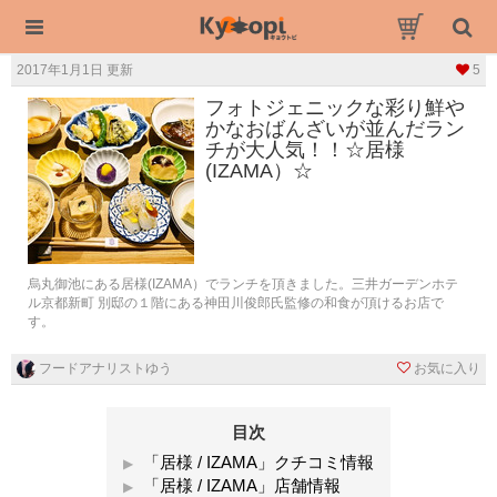
2017年1月1日 更新
5
フォトジェニックな彩り鮮や
かなおばんざいが並んだラン
チが大人気！！☆居様
(IZAMA）☆
烏丸御池にある居様(IZAMA）でランチを頂きました。三井ガーデンホテ
ル京都新町 別邸の１階にある神田川俊郎氏監修の和食が頂けるお店で
す。
フードアナリストゆう
お気に入り
目次
「居様 / IZAMA」クチコミ情報
「居様 / IZAMA」店舗情報