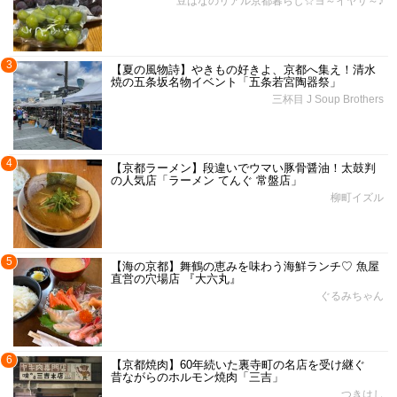
豆はなのリアル京都暮らし☆ヨ～イヤサ～♪
3
【夏の風物詩】やきもの好きよ、京都へ集え！清水
焼の五条坂名物イベント「五条若宮陶器祭」
三杯目 J Soup Brothers
4
【京都ラーメン】段違いでウマい豚骨醤油！太鼓判
の人気店「ラーメン てんぐ 常盤店」
柳町イズル
5
【海の京都】舞鶴の恵みを味わう海鮮ランチ♡ 魚屋
直営の穴場店 『大六丸』
ぐるみちゃん
6
【京都焼肉】60年続いた裏寺町の名店を受け継ぐ
昔ながらのホルモン焼肉「三吉」
つきはし