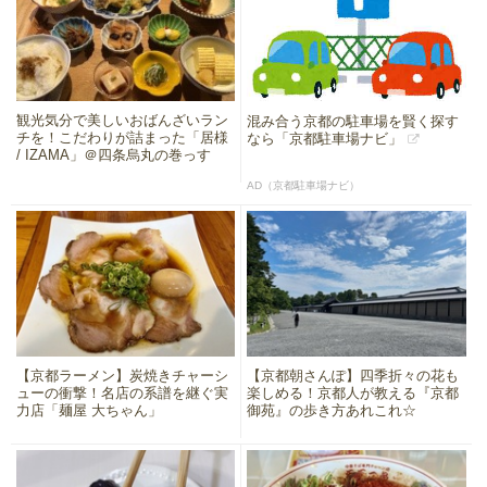
観光気分で美しいおばんざいラン
混み合う京都の駐車場を賢く探す
チを！こだわりが詰まった「居様
なら「京都駐車場ナビ」
/ IZAMA」＠四条烏丸の巻っす
AD（京都駐車場ナビ）
【京都ラーメン】炭焼きチャーシ
【京都朝さんぽ】四季折々の花も
ューの衝撃！名店の系譜を継ぐ実
楽しめる！京都人が教える『京都
力店「麺屋 大ちゃん」
御苑』の歩き方あれこれ☆