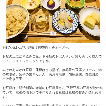
9種のおばんざい御膳（1800円）をオーダー。
お盆の上に炊き込みご飯と９種類のおばんざいが彩り美しく並んで
いて、フォトジェニックですね。
みぞれあんかけ豆腐、蓮根はさみ揚げ、無花果の豆腐クリーム、鯖
の味噌煮、紫芋の栗きんとん、あおり烏賊、胡麻豆腐、粟麩田楽、
出汁巻き玉子。
お豆腐は、明治創業の老舗のお豆腐屋さん 平野豆腐の豆腐が使われ
ていて、京都の地下水で手作りされる豆腐は豆腐の甘みが楽しめま
す。
１つ１つ丁寧に作られたお料理、内容もバラエティに富んでいて、