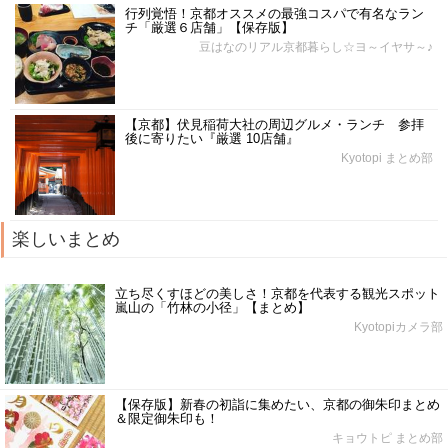
行列覚悟！京都オススメの最強コスパで有名なラン
チ「厳選６店舗」【保存版】
豆はなのリアル京都暮らし☆ヨ～イヤサ～♪
【京都】伏見稲荷大社の周辺グルメ・ランチ 参拝
後に寄りたい『厳選 10店舗』
Kyotopi まとめ部
楽しいまとめ
立ち尽くすほどの美しさ！京都を代表する観光スポット
嵐山の「竹林の小径」【まとめ】
Kyotopiカメラ部
【保存版】新春の初詣に集めたい、京都の御朱印まとめ
＆限定御朱印も！
キョウトピ まとめ部