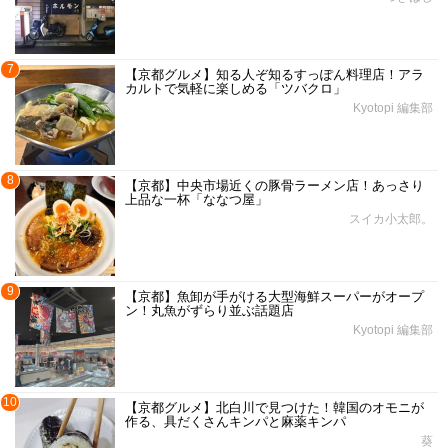
7
【京都グルメ】知る人ぞ知るすっぽん料理店！アラ
カルトで気軽に楽しめる「ツバクロ」
Kyotopi 編集部
8
【京都】中央市場近くの豚骨ラーメン店！あっさり
上品な一杯「ななつ屋」
スイカ小太郎。
9
【京都】魚卸が手がける大型海鮮スーパーがオープ
ン！丸魚がずらり並ぶ話題店
Kyotopi 編集部
10
【京都グルメ】北白川で見つけた！韓国のオモニが
作る、具だくさんキンパと麻薬キンパ
葵