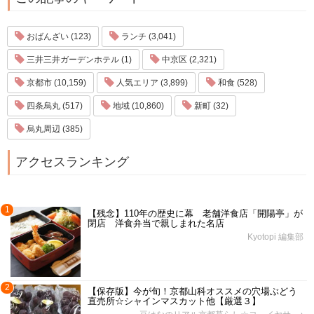
おばんざい (123)
ランチ (3,041)
三井三井ガーデンホテル (1)
中京区 (2,321)
京都市 (10,159)
人気エリア (3,899)
和食 (528)
四条烏丸 (517)
地域 (10,860)
新町 (32)
烏丸周辺 (385)
アクセスランキング
1
【残念】110年の歴史に幕 老舗洋食店「開陽亭」が
閉店 洋食弁当で親しまれた名店
Kyotopi 編集部
2
【保存版】今が旬！京都山科オススメの穴場ぶどう
直売所☆シャインマスカット他【厳選３】