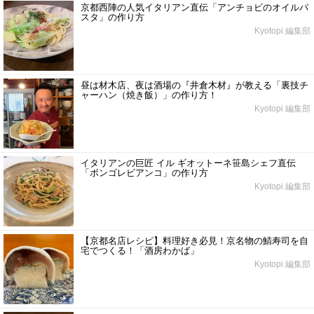
京都西陣の人気イタリアン直伝「アンチョビのオイルパ
スタ」の作り方
Kyotopi 編集部
昼は材木店、夜は酒場の『井倉木材』が教える「裏技チ
ャーハン（焼き飯）」の作り方！
Kyotopi 編集部
イタリアンの巨匠 イル ギオットーネ笹島シェフ直伝
「ボンゴレビアンコ」の作り方
Kyotopi 編集部
【京都名店レシピ】料理好き必見！京名物の鯖寿司を自
宅でつくる！「酒房わかば」
Kyotopi 編集部