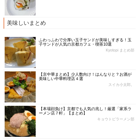
美味しいまとめ
ふわっふわで分厚い玉子サンドが美味しすぎる！玉
子サンドが人気の京都カフェ・喫茶10選
Kyotopi まとめ部
【京中華まとめ】少人数向け！はんなりと？お酒が
美味しい中華料理店４選
スイカ小太郎。
【本場顔負け】京都でも人気の兆し！厳選「家系ラ
ーメン店７軒」【まとめ】
キョウトピラーメン部