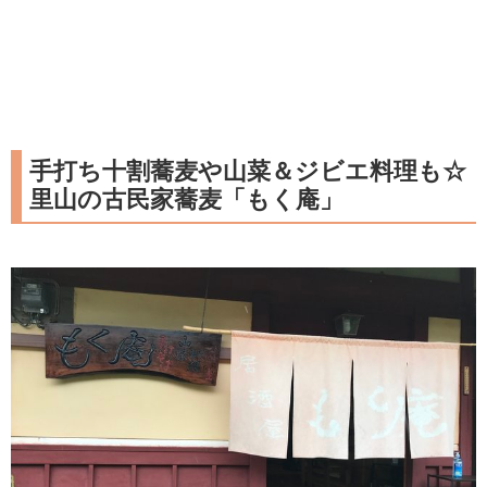
手打ち十割蕎麦や山菜＆ジビエ料理も☆
里山の古民家蕎麦「もく庵」