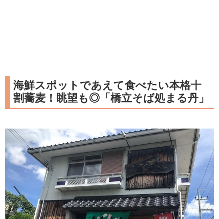
海鮮スポットであえて食べたい本格十
割蕎麦！眺望も◎「橋立そば処まる丹」