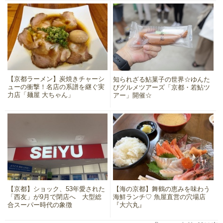
【京都ラーメン】炭焼きチャーシ
知られざる鮎菓子の世界☆ゆんた
ューの衝撃！名店の系譜を継ぐ実
びグルメツアーズ「京都・若鮎ツ
力店「麺屋 大ちゃん」
アー」開催☆
【京都】ショック、53年愛された
【海の京都】舞鶴の恵みを味わう
「西友」が9月で閉店へ 大型総
海鮮ランチ♡ 魚屋直営の穴場店
合スーパー時代の象徴
『大六丸』