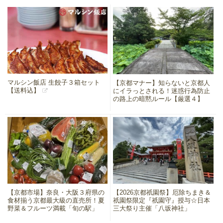
マルシン飯店 生餃子３箱セット
【京都マナー】知らないと京都人
【送料込】
にイラっとされる！迷惑行為防止
の路上の暗黙ルール【厳選４】
【京都市場】奈良・大阪３府県の
【2026京都祇園祭】厄除ちまき＆
食材揃う京都最大級の直売所！夏
祇園祭限定『祇園守』授与☆日本
野菜＆フルーツ満載「旬の駅」
三大祭り主催「八坂神社」