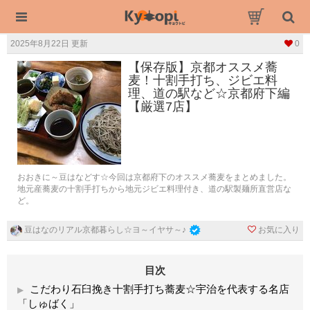
2025年8月22日 更新
0
【保存版】京都オススメ蕎
麦！十割手打ち、ジビエ料
理、道の駅など☆京都府下編
【厳選7店】
おおきに～豆はなどす☆今回は京都府下のオススメ蕎麦をまとめました。
地元産蕎麦の十割手打ちから地元ジビエ料理付き、道の駅製麺所直営店な
ど。
お気に入り
豆はなのリアル京都暮らし☆ヨ～イヤサ～♪
目次
こだわり石臼挽き十割手打ち蕎麦☆宇治を代表する名店
「しゅばく」