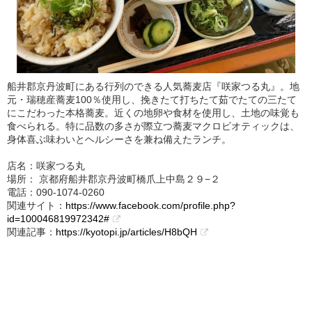
船井郡京丹波町にある行列のできる人気蕎麦店『咲家つる丸』。地
元・瑞穂産蕎麦100％使用し、挽きたて打ちたて茹でたての三たて
にこだわった本格蕎麦。近くの地卵や食材を使用し、土地の味覚も
食べられる。特に品数の多さが際立つ蕎麦マクロビオティックは、
身体喜ぶ味わいとヘルシーさを兼ね備えたランチ。
店名：咲家つる丸
場所： 京都府船井郡京丹波町橋爪上中島２９−２
電話：090‐1074‐0260
関連サイト：
https://www.facebook.com/profile.php?
id=100046819972342#
関連記事：
https://kyotopi.jp/articles/H8bQH