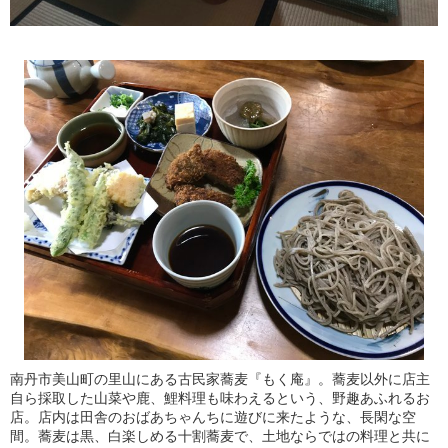
南丹市美山町の里山にある古民家蕎麦『もく庵』。蕎麦以外に店主
自ら採取した山菜や鹿、鯉料理も味わえるという、野趣あふれるお
店。店内は田舎のおばあちゃんちに遊びに来たような、長閑な空
間。蕎麦は黒、白楽しめる十割蕎麦で、土地ならではの料理と共に