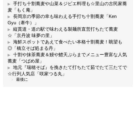
手打ち十割蕎麦や山菜＆ジビエ料理も☆里山の古民家蕎
麦「もく庵」
長岡京の季節の幸も味わえる手打ち十割蕎麦「Ken
Gyu（牽牛）」
縦貫道・道の駅で味わえる製麺所直営打ちたて蕎麦
☆「京丹波 味夢の里」
海鮮スポットであえて食べたい本格十割蕎麦！眺望も
◎「橋立そば処まる丹」
十割や抹茶蕎麦＆鰻や鱧天ぷらまでメニュー豊富な人気
蕎麦「つばめ屋」
地元『瑞穂そば』を挽きたて打ちたて茹でたて三たてで
☆行列人気店「咲家つる丸」
最後に