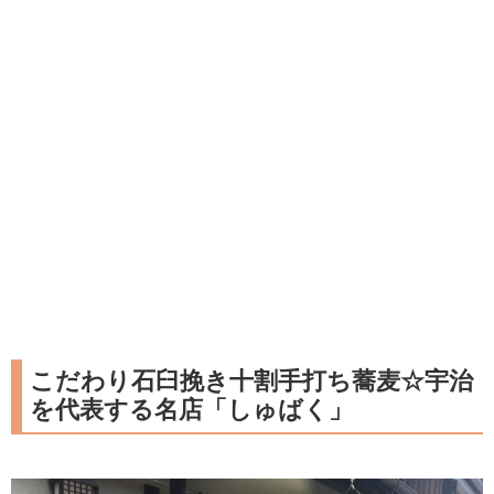
こだわり石臼挽き十割手打ち蕎麦☆宇治
を代表する名店「しゅばく」