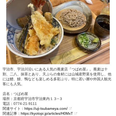
宇治市、宇治川沿いにある人気の蕎麦店『つばめ屋』。蕎麦は十
割、二八、抹茶とあり、天ぷらの食材には山城産野菜を使用し、他
には鱧、鰻、鴨なども楽しめる多彩ぶり。特に若い層や外国人観光
客にも人気。
店名：つばめ屋
場所：京都府宇治市宇治東内１３−３
電話：0774-21-9111
関連サイト：
https://uji-tsubameya.com/
関連記事：
https://kyotopi.jp/articles/H0MxT