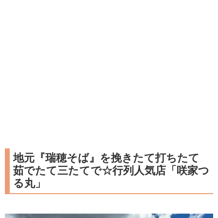
地元『瑞穂そば』を挽きたて打ちたて
茹でたて三たてで☆行列人気店「咲家つ
る丸」