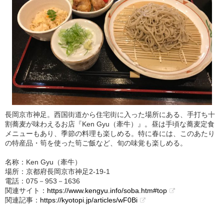
長岡京市神足。西国街道から住宅街に入った場所にある、手打ち十
割蕎麦が味わえるお店『Ken Gyu（牽牛）』。昼は手頃な蕎麦定食
メニューもあり、季節の料理も楽しめる。特に春には、このあたり
の特産品・筍を使った筍ご飯など、旬の味覚も楽しめる。
名称：Ken Gyu（牽牛）
場所：京都府長岡京市神足2-19-1
電話：075－953－1636
関連サイト：
https://www.kengyu.info/soba.htm#top
関連記事：
https://kyotopi.jp/articles/wF0Bi