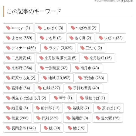
Recommended by
この記事のキーワード
ken gyu (1)
しゅばく (3)
つばめ屋 (2)
まとめ (559)
まる丹 (2)
もく庵 (2)
ジビエ (32)
ディナー (460)
ランチ (3,039)
三たて (2)
二八蕎麦 (4)
京丹波 味夢の里 (5)
京丹波町 (16)
京都府 (354)
十割蕎麦 (32)
南丹市 (43)
咲家つる丸 (2)
地域 (10,852)
宇治市 (263)
宮津市 (54)
山城 (627)
手打ち蕎麦 (49)
橋立そば処まる丹 (2)
牽牛 (1)
瑞穂そば (1)
縦貫道 (6)
船井郡 (12)
若狭湾 (7)
茶そば (10)
蕎麦 (208)
行列 (229)
製麺所 (8)
道の駅 (36)
長岡京市 (149)
鰻 (39)
鱧 (19)