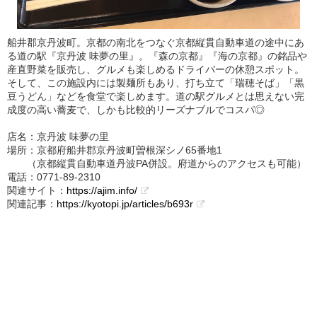
船井郡京丹波町。京都の南北をつなぐ京都縦貫自動車道の途中にあ
る道の駅『京丹波 味夢の里』。『森の京都』『海の京都』の銘品や
産直野菜を販売し、グルメも楽しめるドライバーの休憩スポット。
そして、この施設内には製麺所もあり、打ち立て「瑞穂そば」「黒
豆うどん」などを食堂で楽しめます。道の駅グルメとは思えない完
成度の高い蕎麦で、しかも比較的リーズナブルでコスパ◎
店名：京丹波 味夢の里
場所：京都府船井郡京丹波町曽根深シノ65番地1
（京都縦貫自動車道丹波PA併設。府道からのアクセスも可能）
電話：0771-89-2310
関連サイト：
https://ajim.info/
関連記事：
https://kyotopi.jp/articles/b693r