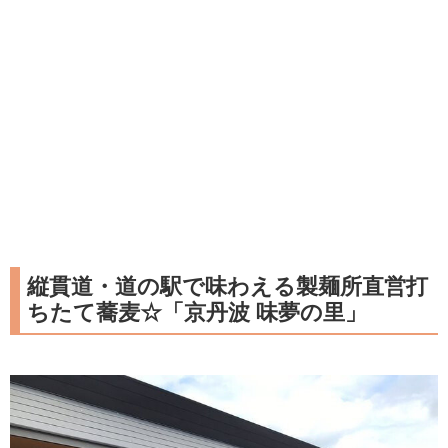
縦貫道・道の駅で味わえる製麺所直営打
ちたて蕎麦☆「京丹波 味夢の里」