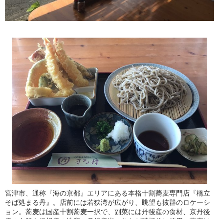
宮津市、通称『海の京都』エリアにある本格十割蕎麦専門店『橋立
そば処まる丹』。店前には若狭湾が広がり、眺望も抜群のロケーシ
ョン。蕎麦は国産十割蕎麦一択で、副菜には丹後産の食材、京丹後