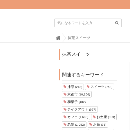

H
抹茶スイーツ
o
m
e
抹茶スイーツ
関連するキーワード
抹茶
スイーツ
(213)
(758)
京都市
(10,156)
和菓子
(482)
テイクアウト
(927)
カフェ
お土産
(1,688)
(353)
老舗
お茶
(1,052)
(78)