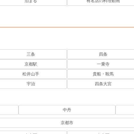
泊まる
有名店の料理動画
三条
四条
京都駅
一乗寺
松井山手
貴船・鞍馬
宇治
四条大宮
中丹
京都市