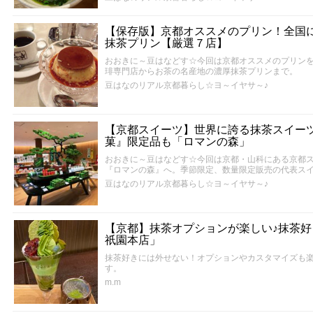
【保存版】京都オススメのプリン！全国
抹茶プリン【厳選７店】
おおきに～豆はなどす☆今回は京都オススメのプリン
琲専門店からお茶の名産地の濃厚抹茶プリンまで。
豆はなのリアル京都暮らし☆ヨ～イヤサ～♪
【京都スイーツ】世界に誇る抹茶スイー
菓』限定品も「ロマンの森」
おおきに～豆はなどす☆今回は京都・山科にある京都
『ロマンの森』へ。季節限定、数量限定販売の代表ス
豆はなのリアル京都暮らし☆ヨ～イヤサ～♪
【京都】抹茶オプションが楽しい♪抹茶
祇園本店」
抹茶好きには外せない！オプションやカスタマイズも
す。
m.m