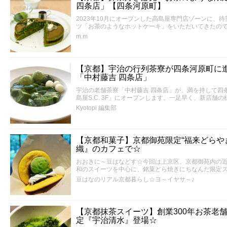
四条店」【四条河原町】
2023年10月にオープンした高島屋専門店ゾーンに、
ツ「お茶のようなホットケーキ」をいただいてきたの
m.m
【京都】宇治の行列茶寮が四条河原町に
「中村藤吉 四条店」
宇治の老舗茶寮「中村藤吉 四条店」が、満を持して四条
島屋S.C. 3F」にオープンします。一足早く、新店舗
Kyotopi 編集部
【京都和菓子】京都御苑限定“福来どらや
織』のカフェで☆
おおきに～豆はなどす☆今回は上京区、京都御苑内の
和のスイーツを中心に、銘菓どら焼きにちなんだ限定
豆はなのリアル京都暮らし☆ヨ～イヤサ～♪
【京都抹茶スイーツ】創業300年お茶老
定『宇治清水』登場☆