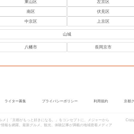
東山区
左京区
南区
伏見区
中京区
上京区
山城
八幡市
長岡京市
ライター募集
プライバシーポリシー
利用規約
京都
行・グルメ | 「京都がもっと好きになる。」をコンセプトに、メジャーから
Cop
け情報を網羅。最新グルメ、観光、体験記事が満載の地域密着メディア