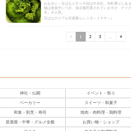
おおきに～豆はなどす☆今回は中京区、寺町通りにあ
舗は改装中につき、仮店舗営業されていますが、テイ
水』が人気。
豆はなのリアル京都暮らし☆ヨ～イヤサ～♪
1
2
3
…
神社・仏閣
イベント・祭り
ベーカリー
スイーツ・和菓子
和食・割烹・寿司
焼肉・肉料理・鶏料理
居酒屋・中華・グルメ全般
お買い物・ショップ