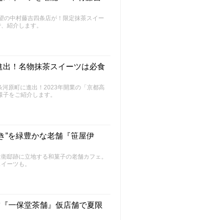
待望の中村藤吉四条店が！限定抹茶スイー
で、紹介します。
進出！名物抹茶スイーツは必食
河原町に進出！2023年開業の「京都高
の様子をご紹介します。
き”を緑豊かな老舗『笹屋伊
近衛邸跡に立地する和菓子の老舗カフェ。
スイーツも。
舗『一保堂茶舗』仮店舗で夏限