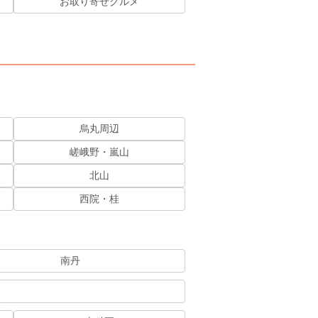
お取り寄せグルメ
烏丸周辺
嵯峨野・嵐山
北山
西院・桂
南丹