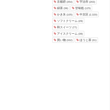
京都府
宇治市
(354)
(263)
緑茶
甘味処
(39)
(125)
かき氷
中京区
(105)
(2,320)
ソフトクリーム
(29)
和スイーツ
(77)
アイスクリーム
(39)
買い物
ほうじ茶
(332)
(31)