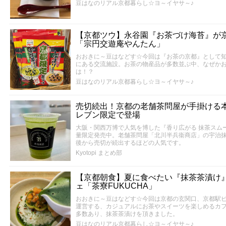
豆はなのリアル京都暮らし☆ヨ～イヤサ～♪
【京都ツウ】永谷園『お茶づけ海苔』が京
「宗円交遊庵やんたん」
おおきに～豆はなどす☆今回は『お茶の京都』として
にある交流施設。お茶の物産品が多数並ぶ中、なぜか
は！？
豆はなのリアル京都暮らし☆ヨ～イヤサ～♪
売切続出！京都の老舗茶問屋が手掛ける
レブン限定で登場
大阪・関西万博で人気を博した『香り広がる 抹茶スム
量限定発売中。老舗茶問屋「北川半兵衞商店」の宇治
後から売切が続出するほどの人気です。
Kyotopi まとめ部
【京都朝食】夏に食べたい『抹茶茶漬け
ェ「茶寮FUKUCHA」
おおきに～豆はなどす☆今回は京都の玄関口、京都駅ビ
運営する、カジュアルにお茶やスイーツを楽しめるカ
多数あり、抹茶茶漬けを頂きました。
豆はなのリアル京都暮らし☆ヨ～イヤサ～♪