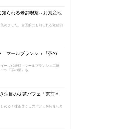
に知られる老舗喫茶～お茶産地
を集めました。全国的にも知られる老舗珈
ツ！マールブランシュ『茶の
スイーツ代表格・マールブランシュ工房
イーツ『茶の菓』も。
好き注目の抹茶パフェ「京煎堂
楽しめる！抹茶尽くしのパフェを紹介しま