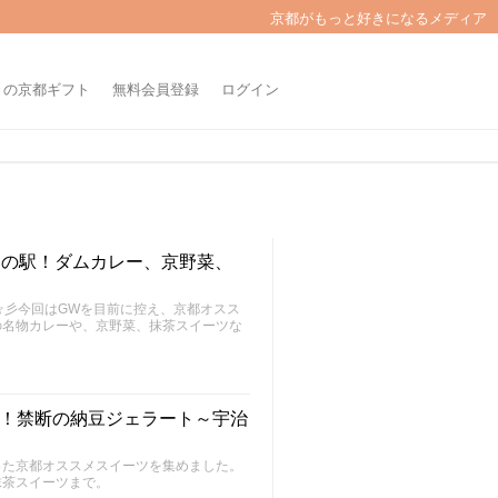
京都がもっと好きになるメディア
きの京都ギフト
無料会員登録
ログイン
道の駅！ダムカレー、京野菜、
～FU～☆彡今回はGWを目前に控え、京都オスス
の名物カレーや、京野菜、抹茶スイーツな
ツ！禁断の納豆ジェラート～宇治
った京都オススメスイーツを集めました。
抹茶スイーツまで。