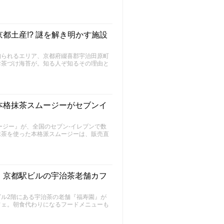
都土産!? 謎を解き明かす施設
知られるエリア、京都府綴喜郡宇治田原町
お茶づけ海苔が。知る人ぞ知るその理由と
本格抹茶スムージーがセブンイ
ージー』が、全国のセブン‐イレブンで数
抹茶を使った本格派スムージーは、販売直
』京都駅ビルの宇治茶老舗カフ
ル2階にある宇治茶の老舗『福寿園』が
フェ。朝食代わりになるフードメニューも