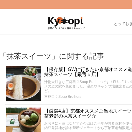
とってお
「抹茶スイーツ」に関する記事
【保存版】GWに行きたい京都オススメ
抹茶スイーツ【厳選５店】
汁物大好きな三杯目 J Soup Brothersです！FU
メの道の駅を集めました。温泉やキャンプ場併設ダム
ど。
三杯目 J Soup Brothers
【厳選4店】京都オススメご当地スイー
茶老舗の抹茶スイーツ☆
おおきに～豆はなどす☆今回はご当地が誇る食材を使
納豆発祥地が誇る禁断ジェラートから宇治茶老舗限定