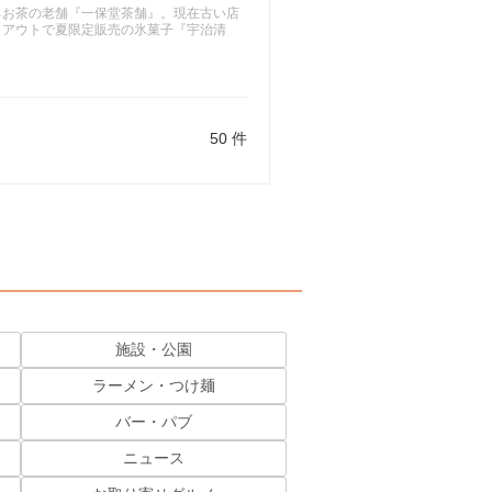
るお茶の老舗『一保堂茶舗』。現在古い店
クアウトで夏限定販売の氷菓子『宇治清
50 件
施設・公園
ラーメン・つけ麺
バー・パブ
ニュース