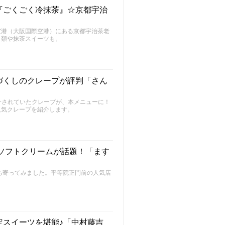
『ごくごく冷抹茶』☆京都宇治
空港（大阪国際空港）にある京都宇治茶老
ク類や抹茶スイーツも。
づくしのクレープが評判「さん
介されていたクレープが、本メニューに！
人気クレープを紹介します。
ソフトクリームが話題！「ます
ち寄ってみました。平等院正門前の人気店
定スイーツを堪能♪「中村藤吉