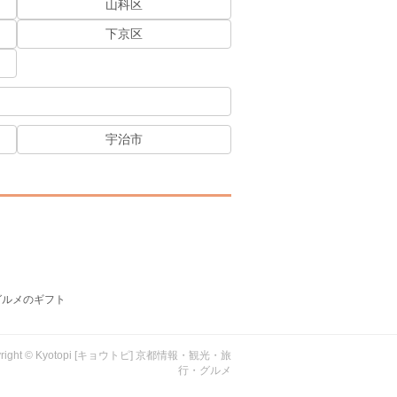
山科区
下京区
宇治市
グルメのギフト
yright © Kyotopi [キョウトピ] 京都情報・観光・旅
行・グルメ