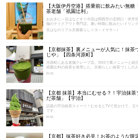
【大阪伊丹空港】搭乗前に飲みたい無糖
茶老舗「祇園辻利」
おおきに～豆はなどす☆今回は関西空の玄関口・伊丹
舗のテイクアウト専門店。暑い時期に飲みたいドリン
豆はなのリアル京都暮らし☆ヨ～イヤサ～♪
【京都抹茶】裏メニューが人気に！抹茶
じや」【四条河原町】
河原町にある老舗クレープ店。SNSで裏メニューと紹
祇園辻利の抹茶を使用した、京都らしい抹茶づくしの
m.m
【京都 抹茶】本当にむせる？！宇治抹茶
だ茶舗」【宇治】
話題の宇治抹茶スイーツ！むせるとTVで見かけて、立
です。
m.m
【京都】抹茶好き必見！お茶のような限