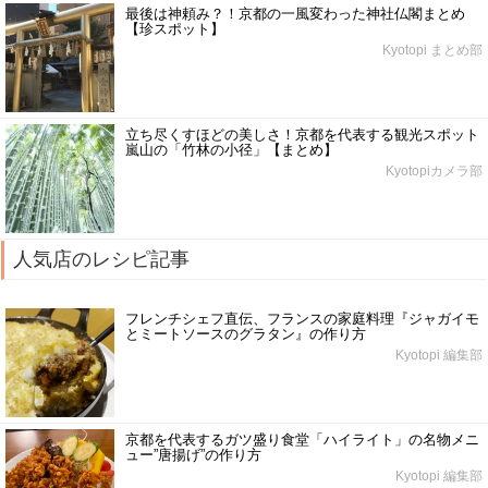
最後は神頼み？！京都の一風変わった神社仏閣まとめ
【珍スポット】
Kyotopi まとめ部
立ち尽くすほどの美しさ！京都を代表する観光スポット
嵐山の「竹林の小径」【まとめ】
Kyotopiカメラ部
人気店のレシピ記事
フレンチシェフ直伝、フランスの家庭料理『ジャガイモ
とミートソースのグラタン』の作り方
Kyotopi 編集部
京都を代表するガツ盛り食堂「ハイライト」の名物メニ
ュー”唐揚げ”の作り方
Kyotopi 編集部