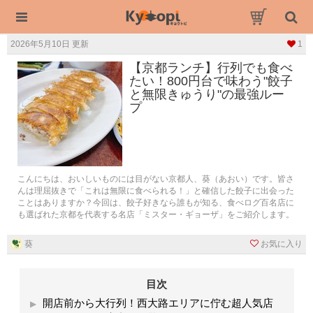
2026年5月10日 更新
1
【京都ランチ】行列でも食べ
たい！800円台で味わう"餃子
と無限きゅうり"の最強ルー
プ
こんにちは、おいしいものには目がない京都人、葵（あおい）です。皆さ
んは理屈抜きで「これは無限に食べられる！」と確信した餃子に出会った
ことはありますか？今回は、餃子好きなら誰もが知る、食べログ百名店に
も選ばれた京都を代表する名店「ミスター・ギョーザ」をご紹介します。
葵
お気に入り
目次
開店前から大行列！西大路エリアに佇む超人気店