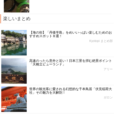
楽しいまとめ
【海の街】「丹後半島」をめいいっぱい楽しむためのお
すすめスポット８選！
Kyotopi まとめ部
高速のったら意外と近い！日本三景を拝む絶景ポイント
「天橋立ビューランド」
アリー
世界の観光客に愛される幻想的な千本鳥居「伏見稲荷大
社」その魅力を大解剖！
ガロン