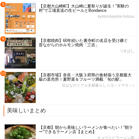
8
【京都大山崎町】大山崎に夏祭りが誕生！“実験の
村”で工場直送の生ビールとBondance
kyotonisiyama hotsuu
9
【京都焼肉】60年続いた裏寺町の名店を受け継ぐ
昔ながらのホルモン焼肉「三吉」
つきはし
10
【京都市場】奈良・大阪３府県の食材揃う京都最大
級の直売所！夏野菜＆フルーツ満載「旬の駅」
豆はなのリアル京都暮らし☆ヨ～イヤサ～♪
美味しいまとめ
【京都】朝から美味しいラーメンが食べたい！“朝ラ
ー”できるラーメン店【まとめ】
キョウトピラーメン部