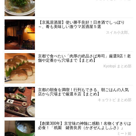
【京風居酒屋】使い勝手良好！日本酒でしっぽり
～、肴も美味しい激ウマ居酒屋５選
スイカ小太郎。
京都で食べたい「肉厚の絶品さば寿司」厳選9店！老
舗や定番から穴場まで【まとめ】
Kyotopi まとめ部
京都の朝食を満喫！行列もできる、朝ごはんの人気
店から穴場まで厳選８店【まとめ】
キョウトピ まとめ部
【創業300年】京甘味の神髄に感動！名物くずきりは
必食！「祇園 鍵善良房（かぎぜんよしふさ）」
ミート姫