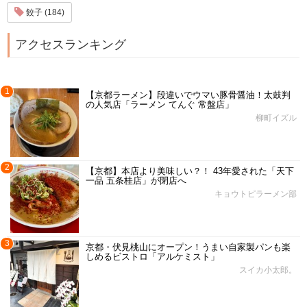
餃子 (184)
アクセスランキング
1
【京都ラーメン】段違いでウマい豚骨醤油！太鼓判
の人気店「ラーメン てんぐ 常盤店」
柳町イズル
2
【京都】本店より美味しい？！ 43年愛された「天下
一品 五条桂店」が閉店へ
キョウトピラーメン部
3
京都・伏見桃山にオープン！うまい自家製パンも楽
しめるビストロ「アルケミスト」
スイカ小太郎。