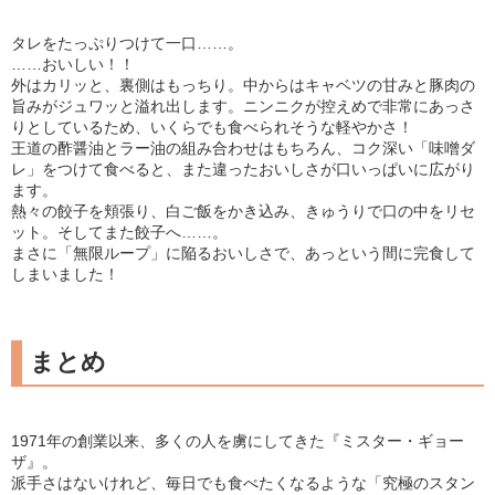
タレをたっぷりつけて一口……。
……おいしい！！
外はカリッと、裏側はもっちり。中からはキャベツの甘みと豚肉の
旨みがジュワッと溢れ出します。ニンニクが控えめで非常にあっさ
りとしているため、いくらでも食べられそうな軽やかさ！
王道の酢醤油とラー油の組み合わせはもちろん、コク深い「味噌ダ
レ」をつけて食べると、また違ったおいしさが口いっぱいに広がり
ます。
熱々の餃子を頬張り、白ご飯をかき込み、きゅうりで口の中をリセ
ット。そしてまた餃子へ……。
まさに「無限ループ」に陥るおいしさで、あっという間に完食して
しまいました！
まとめ
1971年の創業以来、多くの人を虜にしてきた『ミスター・ギョー
ザ』。
派手さはないけれど、毎日でも食べたくなるような「究極のスタン