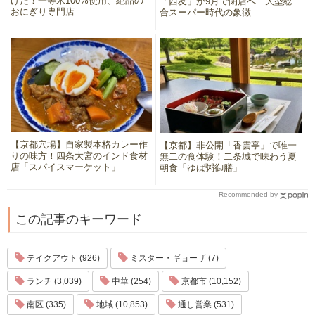
けた！一等米100%使用、絶品の
「西友」が9月で閉店へ 大型総
おにぎり専門店
合スーパー時代の象徴
【京都穴場】自家製本格カレー作
【京都】非公開「香雲亭」で唯一
りの味方！四条大宮のインド食材
無二の食体験！二条城で味わう夏
店「スパイスマーケット」
朝食「ゆば粥御膳」
Recommended by
この記事のキーワード
テイクアウト (926)
ミスター・ギョーザ (7)
ランチ (3,039)
中華 (254)
京都市 (10,152)
南区 (335)
地域 (10,853)
通し営業 (531)