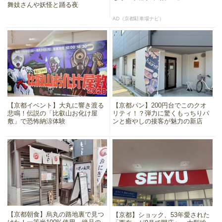
舞妓さんや妖怪と踊る夜
AD（京都駐車場ナビ）
【京都イベント】大丸に響き渡る
【京都パン】200円台でこのクオ
悲鳴！伝説の「比叡山お化け屋
リティ！？弾力に驚くもっちりパ
敷」で恐怖納涼体験
ンと癒やしの接客が魅力の新店
【京都朝食】烏丸の路地裏で見つ
【京都】ショック、53年愛された