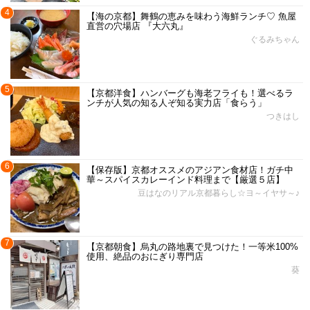
4
【海の京都】舞鶴の恵みを味わう海鮮ランチ♡ 魚屋
直営の穴場店 『大六丸』
ぐるみちゃん
5
【京都洋食】ハンバーグも海老フライも！選べるラ
ンチが人気の知る人ぞ知る実力店「食らう」
つきはし
6
【保存版】京都オススメのアジアン食材店！ガチ中
華～スパイスカレーインド料理まで【厳選５店】
豆はなのリアル京都暮らし☆ヨ～イヤサ～♪
7
【京都朝食】烏丸の路地裏で見つけた！一等米100%
使用、絶品のおにぎり専門店
葵