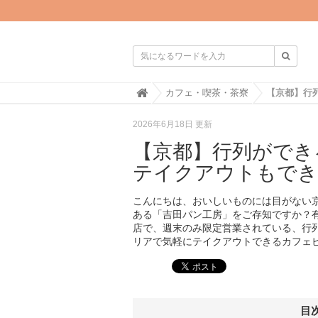

H
カフェ・喫茶・茶寮
o
m
2026年6月18日 更新
e
【京都】行列ができ
テイクアウトもでき
こんにちは、おいしいものには目がない
ある「吉田パン工房」をご存知ですか？
店で、週末のみ限定営業されている、行
リアで気軽にテイクアウトできるカフェビ
目