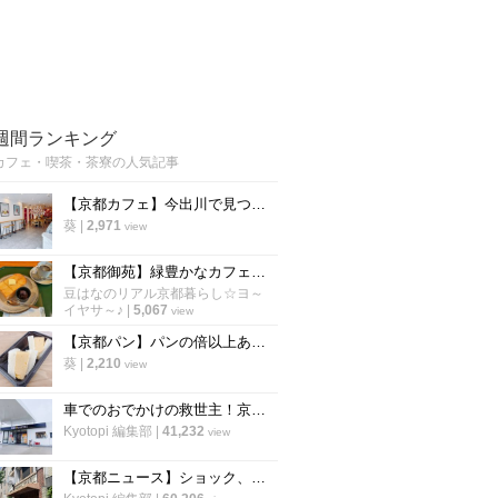
週間ランキング
カフェ・喫茶・茶寮の人気記事
【京都カフェ】今出川で見つけた"本格中華ティースタンド" 夜カフェ利用もできる
葵
|
2,971
view
【京都御苑】緑豊かなカフェでモーニング開始！朝活に老舗パン謹製『あんバタートースト』を☆
豆はなのリアル京都暮らし☆ヨ～
イヤサ～♪
|
5,067
view
【京都パン】パンの倍以上ある分厚さ！20年以上愛される「京風厚焼き玉子サンド」の極上テイクアウト
葵
|
2,210
view
車でのおでかけの救世主！京都市内で駐車場が3台以上あるカフェ【まとめ】
Kyotopi 編集部
|
41,232
view
【京都ニュース】ショック、残念の声広がる 出町の老舗喫茶が6月下旬閉店へ