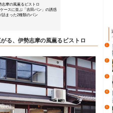
勢志摩の風薫るビストロ
ーケースに並ぶ「吉田パン」の誘惑
が詰まった2種類のパン
広がる、伊勢志摩の風薫るビストロ
1
2
3
4
5