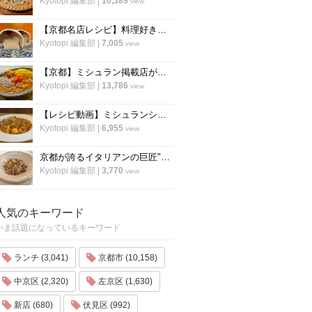
Kyotopi 編集部
|
10,389
view
【京都名店レシピ】料理好き必見！京名物の鯖寿司を自宅でつくる！「酒房わかば」
Kyotopi 編集部
|
7,005
view
【京都】ミシュラン掲載店がスパイスカレーのレシピ公開！カレー専門店「カレープラント」スパイスカレーのレシピ公開！
Kyotopi 編集部
|
13,786
view
【レシピ動画】ミシュランシェフ直伝レシピ！絶品、麻婆豆腐の作り方『中国料理 菜格』
Kyotopi 編集部
|
6,955
view
京都が誇るイタリアンの巨匠"笹島シェフ"の料理動画第二弾！今度はリゾット！
Kyotopi 編集部
|
3,770
view
人気のキーワード
いま話題になっているキーワード
ランチ (3,041)
京都市 (10,158)
中京区 (2,320)
左京区 (1,630)
新店 (680)
伏見区 (992)