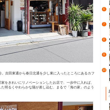
6
7
8
9
10
5分。吉田東通から春日北通を少し東に入ったところにあるカフ
町家をきれいにリノベーションしたお店で、一歩中に入れば、
した明るくやわらかな陽が差し込む、まるで「海の家」のよう