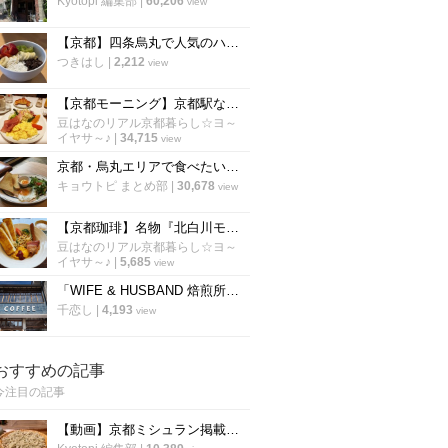
Kyotopi 編集部
|
60,206
view
【京都】四条烏丸で人気のハワイアンカフェ！話題のアサイーボウルも「エッグスシングス」
つきはし
|
2,212
view
【京都モーニング】京都駅ならココが空いてる！京都を代表する老舗喫茶『イノダコーヒ』
豆はなのリアル京都暮らし☆ヨ～
イヤサ～♪
|
34,715
view
京都・烏丸エリアで食べたい「絶品モーニング厳選６店」朝から京都を満喫しよう！【まとめ】
キョウトピ まとめ部
|
30,678
view
【京都珈琲】名物『北白川モーニング』は丼状でラテアート付☆老舗本店「ワールドコーヒー」
豆はなのリアル京都暮らし☆ヨ～
イヤサ～♪
|
5,685
view
「WIFE & HUSBAND 焙煎所」が6/1移転オープン！ギャラリーも併設【京都・北大路】
千恋し
|
4,193
view
おすすめの記事
今注目の記事
【動画】京都ミシュラン掲載蕎麦店『花もも』店主が蕎麦を打つすべて