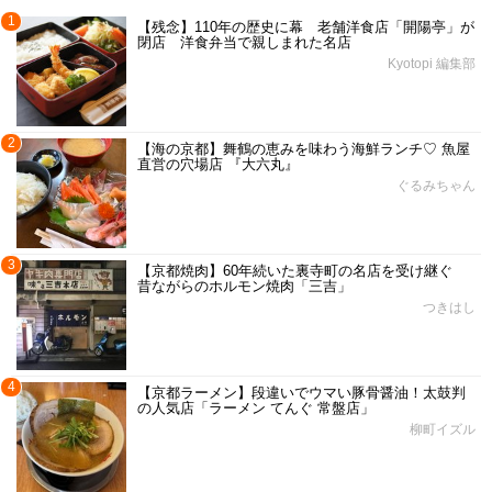
1
【残念】110年の歴史に幕 老舗洋食店「開陽亭」が
閉店 洋食弁当で親しまれた名店
Kyotopi 編集部
2
【海の京都】舞鶴の恵みを味わう海鮮ランチ♡ 魚屋
直営の穴場店 『大六丸』
ぐるみちゃん
3
【京都焼肉】60年続いた裏寺町の名店を受け継ぐ
昔ながらのホルモン焼肉「三吉」
つきはし
4
【京都ラーメン】段違いでウマい豚骨醤油！太鼓判
の人気店「ラーメン てんぐ 常盤店」
柳町イズル