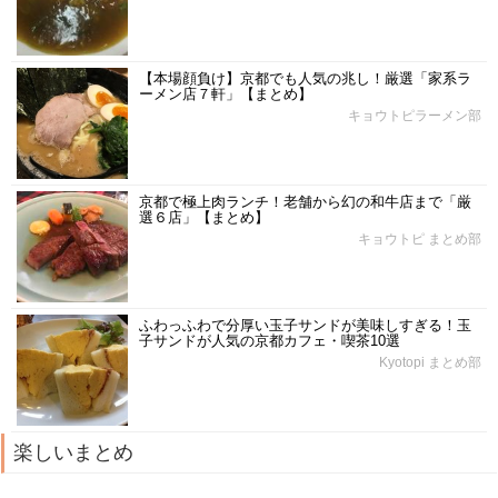
【本場顔負け】京都でも人気の兆し！厳選「家系ラ
ーメン店７軒」【まとめ】
キョウトピラーメン部
京都で極上肉ランチ！老舗から幻の和牛店まで「厳
選６店」【まとめ】
キョウトピ まとめ部
ふわっふわで分厚い玉子サンドが美味しすぎる！玉
子サンドが人気の京都カフェ・喫茶10選
Kyotopi まとめ部
楽しいまとめ