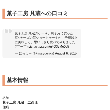
菓子工房 凡蔵への口コミ
菓子工房 凡蔵のケーキ。息子用に買った、
豆×チーズの苺ショートケーキが、予想以上
に美味しく、思いっきり食べてやりました
(*￣ー￣)
pic.twitter.com/q4O3sMe0u5
— にっしー (@nissydenka)
August 6, 2015
基本情報
名称
菓子工房 凡蔵 二条店
住所