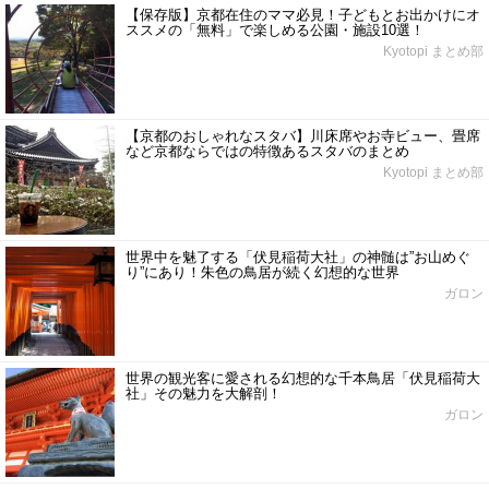
【保存版】京都在住のママ必見！子どもとお出かけにオ
ススメの「無料」で楽しめる公園・施設10選！
Kyotopi まとめ部
【京都のおしゃれなスタバ】川床席やお寺ビュー、畳席
など京都ならではの特徴あるスタバのまとめ
Kyotopi まとめ部
世界中を魅了する「伏見稲荷大社」の神髄は”お山めぐ
り”にあり！朱色の鳥居が続く幻想的な世界
ガロン
世界の観光客に愛される幻想的な千本鳥居「伏見稲荷大
社」その魅力を大解剖！
ガロン