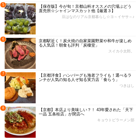
5
【保存版】今が旬！京都山科オススメの穴場ぶどう
直売所☆シャインマスカット他【厳選３】
豆はなのリアル京都暮らし☆ヨ～イヤサ～♪
6
京都駅近く！炭火焼の自家菜園野菜や和牛が楽しめ
る人気店！朝食も評判「炭棲堂」
スイカ小太郎。
7
【京都洋食】ハンバーグも海老フライも！選べるラ
ンチが人気の知る人ぞ知る実力店「食らう」
つきはし
8
【京都】本店より美味しい？！ 43年愛された「天下
一品 五条桂店」が閉店へ
キョウトピラーメン部