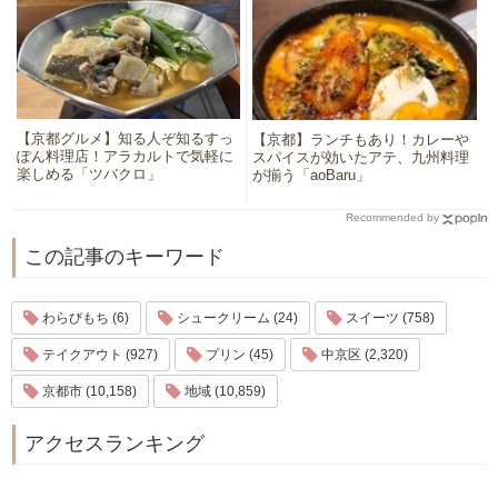
【京都グルメ】知る人ぞ知るすっ
【京都】ランチもあり！カレーや
ぽん料理店！アラカルトで気軽に
スパイスが効いたアテ、九州料理
楽しめる「ツバクロ」
が揃う「aoBaru」
Recommended by
この記事のキーワード
わらびもち (6)
シュークリーム (24)
スイーツ (758)
テイクアウト (927)
プリン (45)
中京区 (2,320)
京都市 (10,158)
地域 (10,859)
アクセスランキング