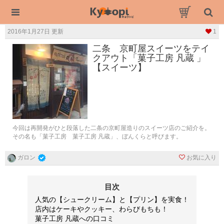
2016年1月27日 更新
1
二条 京町屋スイーツをテイ
クアウト「菓子工房 凡蔵 」
【スイーツ】
今回は再開発がひと段落した二条の京町屋造りのスイーツ店のご紹介を。
その名も「菓子工房 菓子工房 凡蔵」、ぼんくらと呼びます。
お気に入り
ガロン
目次
人気の【シュークリーム】と【プリン】を実食！
店内はケーキやクッキー、わらびもちも！
菓子工房 凡蔵への口コミ