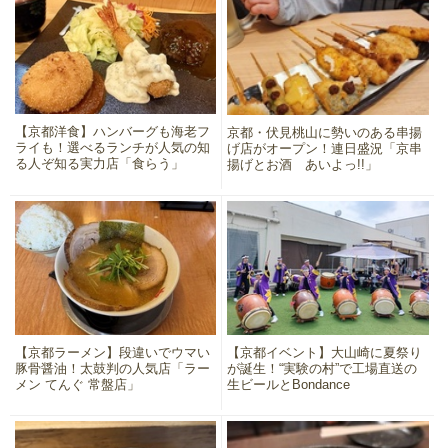
【京都洋食】ハンバーグも海老フ
京都・伏見桃山に勢いのある串揚
ライも！選べるランチが人気の知
げ店がオープン！連日盛況「京串
る人ぞ知る実力店「食らう」
揚げとお酒 あいよっ!!」
【京都ラーメン】段違いでウマい
【京都イベント】大山崎に夏祭り
豚骨醤油！太鼓判の人気店「ラー
が誕生！“実験の村”で工場直送の
メン てんぐ 常盤店」
生ビールとBondance