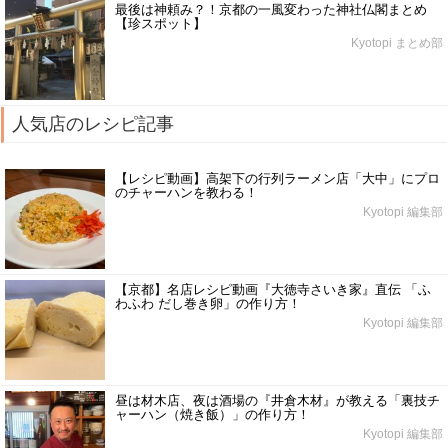
最後は神頼み？！京都の一風変わった神社仏閣まとめ
【珍スポット】
Kyotopi まとめ部
人気店のレシピ記事
【レシピ動画】高架下の行列ラーメン店「大中」にプロ
のチャーハンを教わる！
Kyotopi 編集部
【京都】名店レシピ動画『大徳寺さいき家』直伝 「ふ
わふわ だし巻き卵」の作り方！
Kyotopi 編集部
昼は材木店、夜は酒場の『井倉木材』が教える「裏技チ
ャーハン（焼き飯）」の作り方！
Kyotopi 編集部