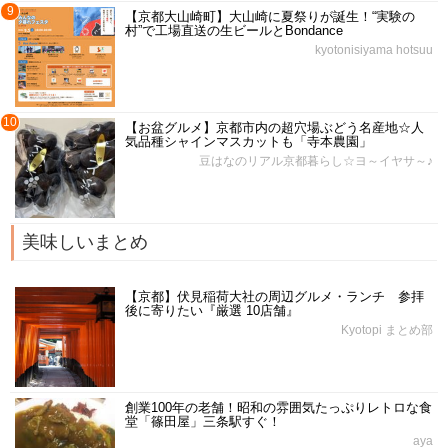
9
【京都大山崎町】大山崎に夏祭りが誕生！“実験の
村”で工場直送の生ビールとBondance
kyotonisiyama hotsuu
10
【お盆グルメ】京都市内の超穴場ぶどう名産地☆人
気品種シャインマスカットも「寺本農園」
豆はなのリアル京都暮らし☆ヨ～イヤサ～♪
美味しいまとめ
【京都】伏見稲荷大社の周辺グルメ・ランチ 参拝
後に寄りたい『厳選 10店舗』
Kyotopi まとめ部
創業100年の老舗！昭和の雰囲気たっぷりレトロな食
堂「篠田屋」三条駅すぐ！
aya