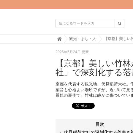

H
観光・まち・人
o
m
2026年5月24日 更新
e
【京都】美しい竹林
社」で深刻化する落
京都を代表する観光地、伏見稲荷大社。
葉音も心地よい場所ですが、近づいて見
景観の裏側で、竹林は静かに傷ついてい
目次
伏見稲荷大社で深刻化する落書き