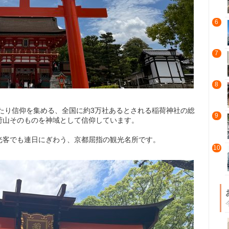
6
7
8
わたり信仰を集める、全国に約3万社あるとされる稲荷神社の総
9
荷山そのものを神域として信仰しています。
光客でも連日にぎわう、京都屈指の観光名所です。
10