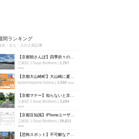
週間ランキング
観光・まち・人の人気記事
【京都朝さんぽ】四季折々の花も楽しめる！京都人が教える『京都御苑』の歩き方あれこれ☆
三杯目 J Soup Brothers
|
1,767
view
【京都大山崎町】大山崎に夏祭りが誕生！“実験の村”で工場直送の生ビールとBondance
kyotonisiyama hotsuu
|
1,540
view
【京都マナー】知らないと京都人にイラっとされる！迷惑行為防止の路上の暗黙ルール【厳選４】
三杯目 J Soup Brothers
|
3,294
view
【京都豆知識】iPhoneユーザー辞書にデフォ登録の謎地名『雲母坂』はこんな場所
三杯目 J Soup Brothers
|
39,821
view
【恐怖スポット】不可解なアクシデントに遭遇「粟田口刑場跡」【観光】