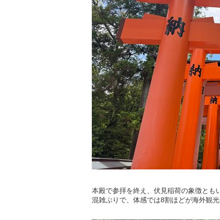
本殿で参拝を終え、伏見稲荷の象徴とも
混雑ぶりで、体感では8割ほどが海外観