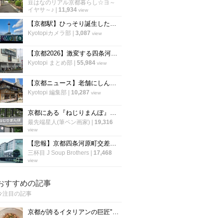
豆はなのリアル京都暮らし☆ヨ～
イヤサ～♪
|
11,934
view
【京都駅】ひっそり誕生したフォトスポット！京都タワーと一緒に撮れる新モニュメント
Kyotopiカメラ部
|
3,087
view
【京都2026】激変する四条河原町・三条の開店閉店まとめ！老舗の休業や注目の新店も
Kyotopi まとめ部
|
55,984
view
【京都ニュース】老舗にしんそば店「松葉北店」の跡地に牛カツ専門店がオープン
Kyotopi 編集部
|
10,287
view
京都にある『ねじりまんぽ』とは何ぞや？
最先端星人(筆ペン画家)
|
19,316
view
【悲報】京都四条河原町交差点の名物店が９０年の歴史に幕！高島屋くぼ地「池善化粧品店」
三杯目 J Soup Brothers
|
17,468
view
おすすめの記事
今注目の記事
京都が誇るイタリアンの巨匠"笹島シェフ"の料理動画第二弾！今度はリゾット！