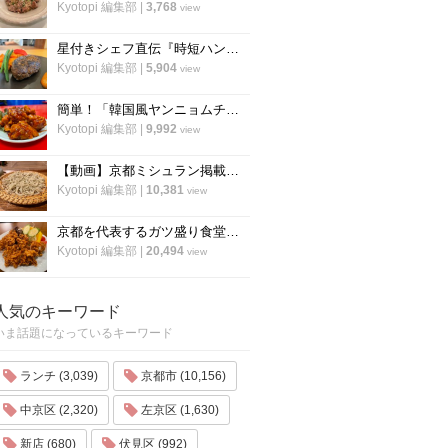
Kyotopi 編集部
|
3,768
view
星付きシェフ直伝『時短ハンバーグ』の作り方！”合わせ調味料”が決め手！フランス料理「レーヌ デ プレ」
Kyotopi 編集部
|
5,904
view
簡単！「韓国風ヤンニョムチキン」の作り方！京都の人気韓国料理店『ナム』に教わりました！
Kyotopi 編集部
|
9,992
view
【動画】京都ミシュラン掲載蕎麦店『花もも』店主が蕎麦を打つすべて
Kyotopi 編集部
|
10,381
view
京都を代表するガツ盛り食堂「ハイライト」の名物メニュー”唐揚げ”の作り方
Kyotopi 編集部
|
20,494
view
人気のキーワード
いま話題になっているキーワード
ランチ (3,039)
京都市 (10,156)
中京区 (2,320)
左京区 (1,630)
新店 (680)
伏見区 (992)