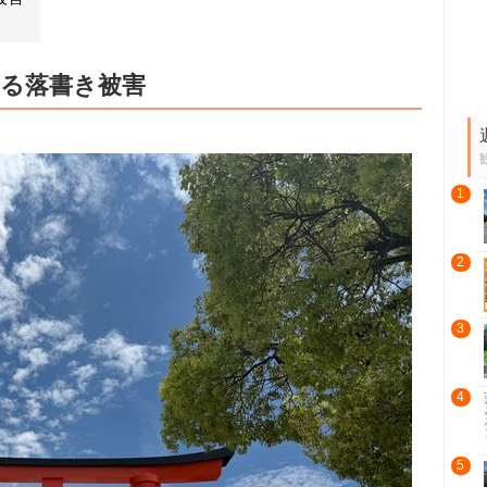
する落書き被害
1
2
3
4
5