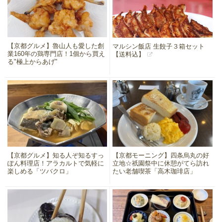
【京都グルメ】魯山人も愛した創
マルシン飯店 生餃子３箱セット
業160年の鶏専門店！1個から買え
【送料込】
る"極上からあげ"
【京都グルメ】知る人ぞ知るすっ
【京都モーニング】四条烏丸の好
ぽん料理店！アラカルトで気軽に
立地☆祇園祭中に休憩がてら訪れ
楽しめる「ツバクロ」
たい老舗喫茶「高木珈琲店」