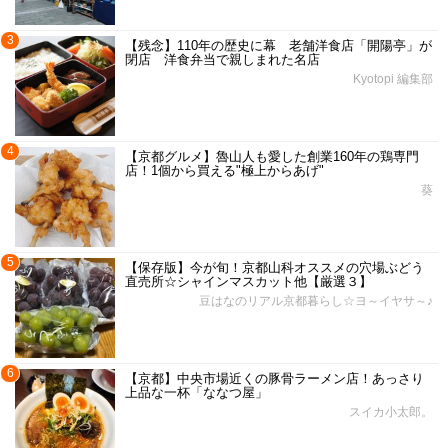
3
【残念】110年の歴史に幕 老舗洋食店「開陽亭」が
閉店 洋食弁当で親しまれた名店
Kyotopi 編集部
4
【京都グルメ】魯山人も愛した創業160年の鶏専門
店！1個から買える"極上からあげ"
葵
5
【保存版】今が旬！京都山科オススメの穴場ぶどう
直売所☆シャインマスカット他【厳選３】
豆はなのリアル京都暮らし☆ヨ～イヤサ～♪
6
【京都】中央市場近くの豚骨ラーメン店！あっさり
上品な一杯「ななつ屋」
スイカ小太郎。