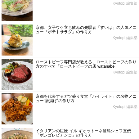
Kyotopi 編集部
京都、女子ウケ立ち飲みの先駆者「すいば」の人気メニ
ュー『ポテトサラダ』の作り方
Kyotopi 編集部
ローストビーフ専門店が教える、ローストビーフの作り
方のすべて「ローストビーフの店 watanabe」
Kyotopi 編集部
京都を代表するガツ盛り食堂「ハイライト」の名物メニ
ュー”唐揚げ”の作り方
Kyotopi 編集部
イタリアンの巨匠 イル ギオットーネ笹島シェフ直伝
「ボンゴレビアンコ」の作り方