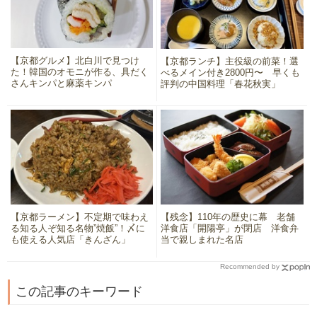
【京都グルメ】北白川で見つけ
【京都ランチ】主役級の前菜！選
た！韓国のオモニが作る、具だく
べるメイン付き2800円〜 早くも
さんキンパと麻薬キンパ
評判の中国料理「春花秋実」
【京都ラーメン】不定期で味わえ
【残念】110年の歴史に幕 老舗
る知る人ぞ知る名物”焼飯”！〆に
洋食店「開陽亭」が閉店 洋食弁
も使える人気店「きんざん」
当で親しまれた名店
Recommended by
この記事のキーワード