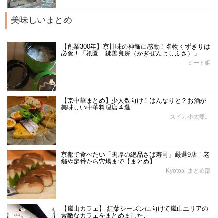
美味しいまとめ
【創業300年】京甘味の神髄に感動！名物くずきりは
必食！「祇園 鍵善良房（かぎぜんよしふさ）」
ミート姫
【京中華まとめ】少人数向け！はんなりと？お酒が
美味しい中華料理店４選
スイカ小太郎。
京都で食べたい「肉厚の絶品さば寿司」厳選9店！老
舗や定番から穴場まで【まとめ】
Kyotopi まとめ部
【嵐山カフェ】 紅葉シーズンに向けて嵐山エリアの
素敵なカフェをまとめました♪