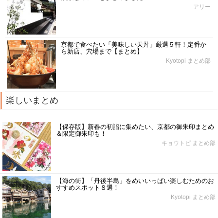
アリー
京都で食べたい「美味しい天丼」厳選５軒！定番か
ら新店、穴場まで【まとめ】
Kyotopi まとめ部
楽しいまとめ
【保存版】新春の初詣に集めたい、京都の御朱印まとめ
＆限定御朱印も！
キョウトピ まとめ部
【海の街】「丹後半島」をめいいっぱい楽しむためのお
すすめスポット８選！
Kyotopi まとめ部