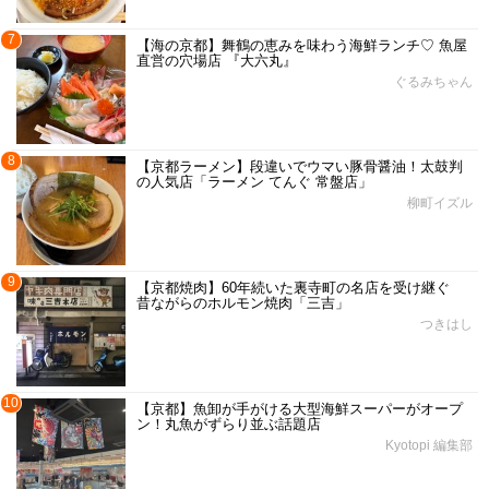
7
【海の京都】舞鶴の恵みを味わう海鮮ランチ♡ 魚屋
直営の穴場店 『大六丸』
ぐるみちゃん
8
【京都ラーメン】段違いでウマい豚骨醤油！太鼓判
の人気店「ラーメン てんぐ 常盤店」
柳町イズル
9
【京都焼肉】60年続いた裏寺町の名店を受け継ぐ
昔ながらのホルモン焼肉「三吉」
つきはし
10
【京都】魚卸が手がける大型海鮮スーパーがオープ
ン！丸魚がずらり並ぶ話題店
Kyotopi 編集部