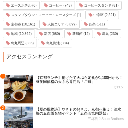
エースホテル (6)
コーヒー (743)
コーヒースタンド (81)
スタンプタウン・コーヒー・ロースターズ (1)
中京区 (2,321)
京都市 (10,161)
人気エリア (3,899)
四条 (511)
地域 (10,862)
新店 (680)
新風館 (12)
烏丸 (230)
烏丸周辺 (385)
烏丸御池 (384)
アクセスランキング
1
【京都ランチ】揚げたて天ぷら定食が1,100円から！
昼夜同価格の天ぷら専門店「ご縁」
ガロン
2
【夏の風物詩】やきもの好きよ、京都へ集え！清水
焼の五条坂名物イベント「五条若宮陶器祭」
三杯目 J Soup Brothers