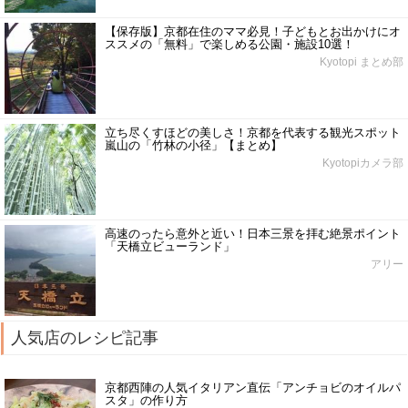
【保存版】京都在住のママ必見！子どもとお出かけにオ
ススメの「無料」で楽しめる公園・施設10選！
Kyotopi まとめ部
立ち尽くすほどの美しさ！京都を代表する観光スポット
嵐山の「竹林の小径」【まとめ】
Kyotopiカメラ部
高速のったら意外と近い！日本三景を拝む絶景ポイント
「天橋立ビューランド」
アリー
人気店のレシピ記事
京都西陣の人気イタリアン直伝「アンチョビのオイルパ
スタ」の作り方