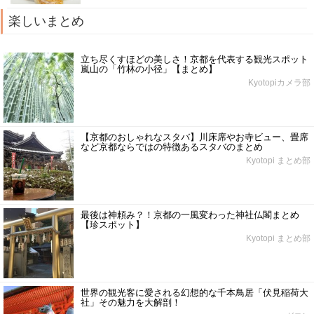
楽しいまとめ
立ち尽くすほどの美しさ！京都を代表する観光スポット
嵐山の「竹林の小径」【まとめ】
Kyotopiカメラ部
【京都のおしゃれなスタバ】川床席やお寺ビュー、畳席
など京都ならではの特徴あるスタバのまとめ
Kyotopi まとめ部
最後は神頼み？！京都の一風変わった神社仏閣まとめ
【珍スポット】
Kyotopi まとめ部
世界の観光客に愛される幻想的な千本鳥居「伏見稲荷大
社」その魅力を大解剖！