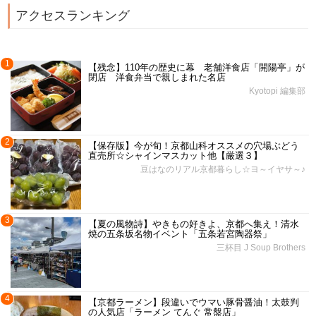
アクセスランキング
1
【残念】110年の歴史に幕 老舗洋食店「開陽亭」が
閉店 洋食弁当で親しまれた名店
Kyotopi 編集部
2
【保存版】今が旬！京都山科オススメの穴場ぶどう
直売所☆シャインマスカット他【厳選３】
豆はなのリアル京都暮らし☆ヨ～イヤサ～♪
3
【夏の風物詩】やきもの好きよ、京都へ集え！清水
焼の五条坂名物イベント「五条若宮陶器祭」
三杯目 J Soup Brothers
4
【京都ラーメン】段違いでウマい豚骨醤油！太鼓判
の人気店「ラーメン てんぐ 常盤店」