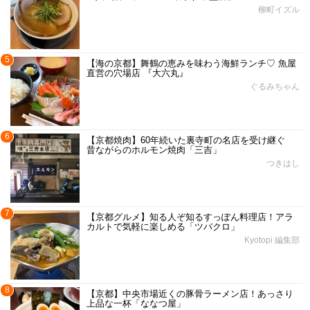
柳町イズル
5
【海の京都】舞鶴の恵みを味わう海鮮ランチ♡ 魚屋
直営の穴場店 『大六丸』
ぐるみちゃん
6
【京都焼肉】60年続いた裏寺町の名店を受け継ぐ
昔ながらのホルモン焼肉「三吉」
つきはし
7
【京都グルメ】知る人ぞ知るすっぽん料理店！アラ
カルトで気軽に楽しめる「ツバクロ」
Kyotopi 編集部
8
【京都】中央市場近くの豚骨ラーメン店！あっさり
上品な一杯「ななつ屋」