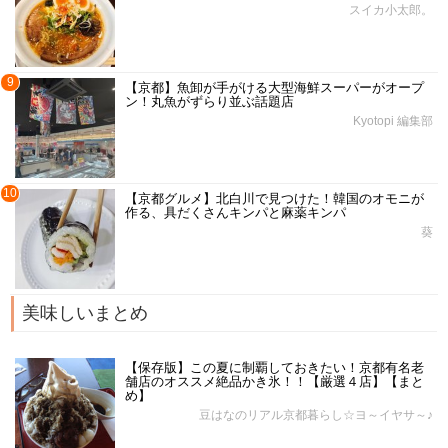
スイカ小太郎。
9
【京都】魚卸が手がける大型海鮮スーパーがオープ
ン！丸魚がずらり並ぶ話題店
Kyotopi 編集部
10
【京都グルメ】北白川で見つけた！韓国のオモニが
作る、具だくさんキンパと麻薬キンパ
葵
美味しいまとめ
【保存版】この夏に制覇しておきたい！京都有名老
舗店のオススメ絶品かき氷！！【厳選４店】【まと
め】
豆はなのリアル京都暮らし☆ヨ～イヤサ～♪