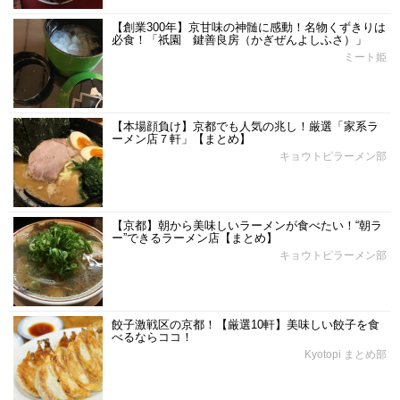
【創業300年】京甘味の神髄に感動！名物くずきりは
必食！「祇園 鍵善良房（かぎぜんよしふさ）」
ミート姫
【本場顔負け】京都でも人気の兆し！厳選「家系ラ
ーメン店７軒」【まとめ】
キョウトピラーメン部
【京都】朝から美味しいラーメンが食べたい！“朝ラ
ー”できるラーメン店【まとめ】
キョウトピラーメン部
餃子激戦区の京都！【厳選10軒】美味しい餃子を食
べるならココ！
Kyotopi まとめ部