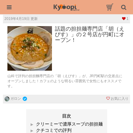
2019年4月19日 更新
1
話題の担担麺専門店「胡（え
びす）」の２号店が円町にオ
ープン！
山科で評判の担担麵専門店の「胡（えびす）」が、JR円町駅の交差点に
オープンしました！カフェのような明るい雰囲気で女性にもオススメで
す。
お気に入り
ガロン
目次
クリーミーで濃厚スープの担担麺
クチコミでの評判