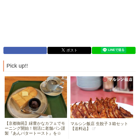
Pick up!!
【京都御苑】緑豊かなカフェでモ
マルシン飯店 生餃子３箱セット
ーニング開始！朝活に老舗パン謹
【送料込】
製『あんバタートースト』を☆