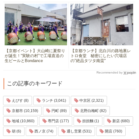
【京都イベント】大山崎に夏祭り
【京都ランチ】北白川の路地裏レ
が誕生！“実験の村”で工場直送の
トロ食堂 秘密にしたい穴場店
生ビールとBondance
の"絶品タツタ南蛮"
Recommended by
この記事のキーワード
えびす (8)
ランチ (3,041)
中京区 (2,321)
京都市 (10,159)
円町 (89)
北野白梅町 (82)
地域 (10,860)
専門店 (177)
担担麵 (1)
新店 (680)
胡 (6)
西ノ京 (74)
通し営業 (531)
開店 (760)