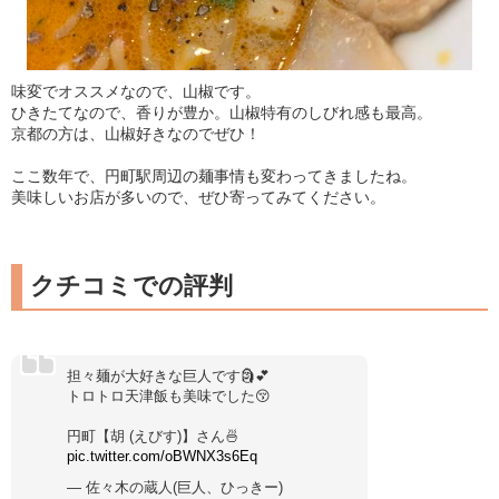
味変でオススメなので、山椒です。
ひきたてなので、香りが豊か。山椒特有のしびれ感も最高。
京都の方は、山椒好きなのでぜひ！
ここ数年で、円町駅周辺の麺事情も変わってきましたね。
美味しいお店が多いので、ぜひ寄ってみてください。
クチコミでの評判
担々麺が大好きな巨人です🗿💕
トロトロ天津飯も美味でした😚
円町【胡 (えびす)】さん🍜
pic.twitter.com/oBWNX3s6Eq
— 佐々木の蔵人(巨人、ひっきー)