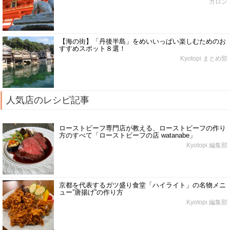
ガロン
【海の街】「丹後半島」をめいいっぱい楽しむためのお
すすめスポット８選！
Kyotopi まとめ部
人気店のレシピ記事
ローストビーフ専門店が教える、ローストビーフの作り
方のすべて「ローストビーフの店 watanabe」
Kyotopi 編集部
京都を代表するガツ盛り食堂「ハイライト」の名物メニ
ュー”唐揚げ”の作り方
Kyotopi 編集部