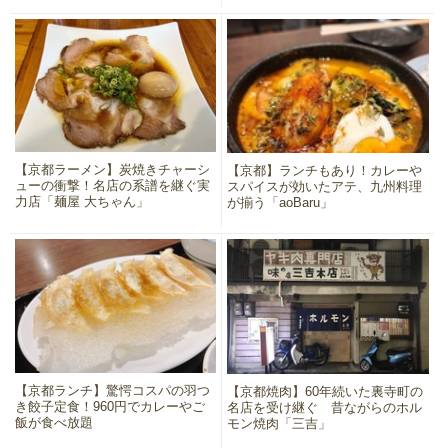
【京都ラーメン】炭焼きチャーシ
【京都】ランチもあり！カレーや
ューの衝撃！名店の系譜を継ぐ実
スパイスが効いたアテ、九州料理
力店「麺屋 大ちゃん」
が揃う「aoBaru」
【京都ランチ】驚愕コスパの羽つ
【京都焼肉】60年続いた裏寺町の
き餃子定食！960円でカレーやご
名店を受け継ぐ 昔ながらのホル
飯が食べ放題
モン焼肉「三吉」