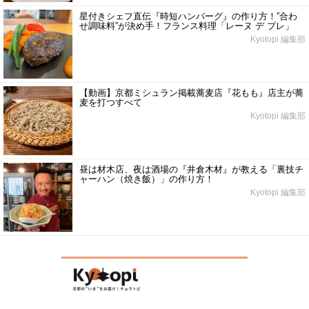
星付きシェフ直伝『時短ハンバーグ』の作り方！”合わ
せ調味料”が決め手！フランス料理「レーヌ デ プレ」
Kyotopi 編集部
【動画】京都ミシュラン掲載蕎麦店『花もも』店主が蕎
麦を打つすべて
Kyotopi 編集部
昼は材木店、夜は酒場の『井倉木材』が教える「裏技チ
ャーハン（焼き飯）」の作り方！
Kyotopi 編集部