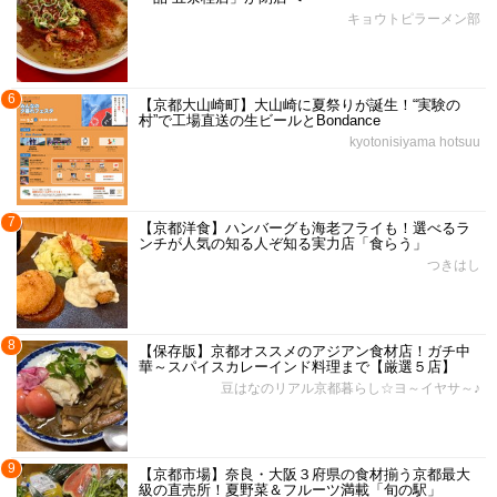
キョウトピラーメン部
6
【京都大山崎町】大山崎に夏祭りが誕生！“実験の
村”で工場直送の生ビールとBondance
kyotonisiyama hotsuu
7
【京都洋食】ハンバーグも海老フライも！選べるラ
ンチが人気の知る人ぞ知る実力店「食らう」
つきはし
8
【保存版】京都オススメのアジアン食材店！ガチ中
華～スパイスカレーインド料理まで【厳選５店】
豆はなのリアル京都暮らし☆ヨ～イヤサ～♪
9
【京都市場】奈良・大阪３府県の食材揃う京都最大
級の直売所！夏野菜＆フルーツ満載「旬の駅」