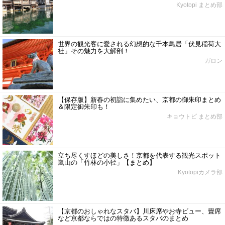
Kyotopi まとめ部
世界の観光客に愛される幻想的な千本鳥居「伏見稲荷大
社」その魅力を大解剖！
ガロン
【保存版】新春の初詣に集めたい、京都の御朱印まとめ
＆限定御朱印も！
キョウトピ まとめ部
立ち尽くすほどの美しさ！京都を代表する観光スポット
嵐山の「竹林の小径」【まとめ】
Kyotopiカメラ部
【京都のおしゃれなスタバ】川床席やお寺ビュー、畳席
など京都ならではの特徴あるスタバのまとめ