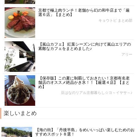
京都で極上肉ランチ！老舗から幻の和牛店まで「厳
選６店」【まとめ】
キョウトピ まとめ部
【嵐山カフェ】 紅葉シーズンに向けて嵐山エリアの
素敵なカフェをまとめました♪
アリー
【保存版】この夏に制覇しておきたい！京都有名老
舗店のオススメ絶品かき氷！！【厳選４店】【まと
め】
豆はなのリアル京都暮らし☆ヨ～イヤサ～♪
楽しいまとめ
【海の街】「丹後半島」をめいいっぱい楽しむためのお
すすめスポット８選！