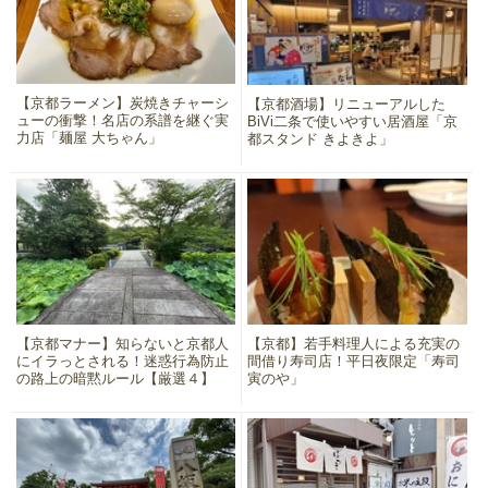
【京都ラーメン】炭焼きチャーシ
【京都酒場】リニューアルした
ューの衝撃！名店の系譜を継ぐ実
BiVi二条で使いやすい居酒屋「京
力店「麺屋 大ちゃん」
都スタンド きよきよ」
【京都マナー】知らないと京都人
【京都】若手料理人による充実の
にイラっとされる！迷惑行為防止
間借り寿司店！平日夜限定「寿司
の路上の暗黙ルール【厳選４】
寅のや」