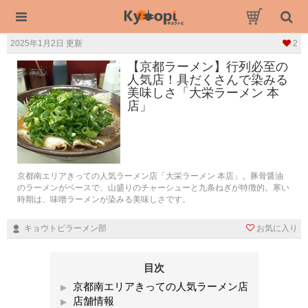
2025年1月2日 更新
2
【京都ラーメン】行列必至の
人気店！具だくさんで染みる
美味しさ「大栄ラーメン 本
店」
京都南エリアきっての人気ラーメン店「大栄ラーメン 本店」。豚骨醤油
のラーメンがベースで、山盛りのチャーシューと九条ねぎが特徴的。寒い
時期は、味噌ラーメンが染みる美味しさです。
キョウトピラーメン部
お気に入り
目次
京都南エリアきっての人気ラーメン店
店舗情報