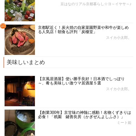
豆はなのリアル京都暮らし☆ヨ～イヤサ～♪
10
京都駅近く！炭火焼の自家菜園野菜や和牛が楽しめ
る人気店！朝食も評判「炭棲堂」
スイカ小太郎。
美味しいまとめ
【京風居酒屋】使い勝手良好！日本酒でしっぽり
～、肴も美味しい激ウマ居酒屋５選
スイカ小太郎。
【創業300年】京甘味の神髄に感動！名物くずきりは
必食！「祇園 鍵善良房（かぎぜんよしふさ）」
ミート姫