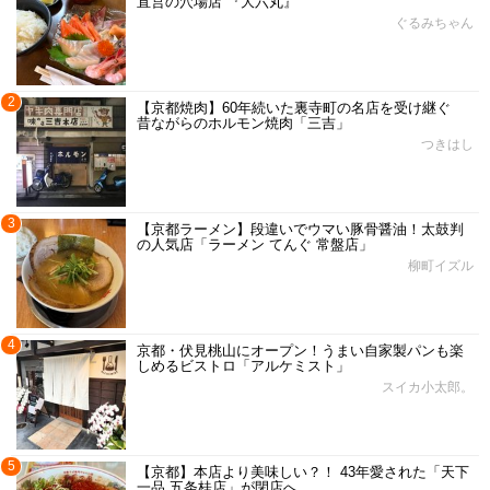
直営の穴場店 『大六丸』
ぐるみちゃん
2
【京都焼肉】60年続いた裏寺町の名店を受け継ぐ
昔ながらのホルモン焼肉「三吉」
つきはし
3
【京都ラーメン】段違いでウマい豚骨醤油！太鼓判
の人気店「ラーメン てんぐ 常盤店」
柳町イズル
4
京都・伏見桃山にオープン！うまい自家製パンも楽
しめるビストロ「アルケミスト」
スイカ小太郎。
5
【京都】本店より美味しい？！ 43年愛された「天下
一品 五条桂店」が閉店へ