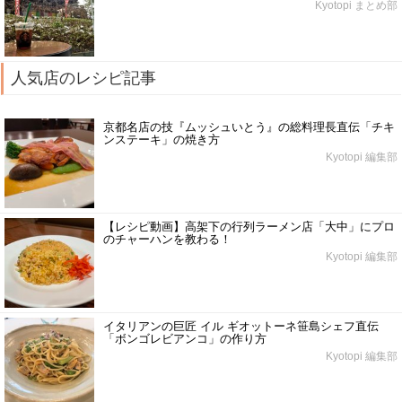
Kyotopi まとめ部
人気店のレシピ記事
京都名店の技『ムッシュいとう』の総料理長直伝「チキ
ンステーキ」の焼き方
Kyotopi 編集部
【レシピ動画】高架下の行列ラーメン店「大中」にプロ
のチャーハンを教わる！
Kyotopi 編集部
イタリアンの巨匠 イル ギオットーネ笹島シェフ直伝
「ボンゴレビアンコ」の作り方
Kyotopi 編集部