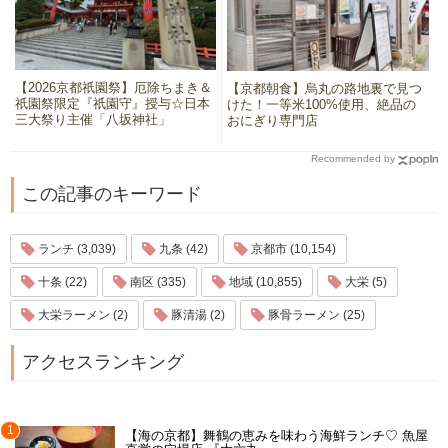
【2026京都祇園祭】厄除ちまき＆
【京都朝食】烏丸の路地裏で見つ
祇園祭限定『祇園守』授与☆日本
けた！一等米100%使用、絶品の
三大祭り主催「八坂神社」
おにぎり専門店
Recommended by
この記事のキーワード
ランチ (3,039)
九条 (42)
京都市 (10,154)
十条 (22)
南区 (335)
地域 (10,855)
大栄 (5)
大栄ラーメン (2)
豚清湯 (2)
豚骨ラーメン (25)
アクセスランキング
1
【海の京都】舞鶴の恵みを味わう海鮮ランチ♡ 魚屋