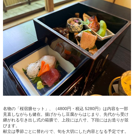
名物の「桜宿膳セット」、（4800円・税込 5280円）は内容を一部
見直しながらも健在。揚げからし豆腐からはじまり、先代から受け
継がれる引き出し式の箱膳で、上段には八寸、下段にはお造りが並
びます。
献立は季節ごとに替わりで、旬を大切にした内容となる予定です。