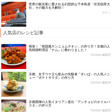
世界の観光客に愛される幻想的な千本鳥居「伏見稲荷大
社」その魅力を大解剖！
ガロン
人気店のレシピ記事
簡単！「韓国風ヤンニョムチキン」の作り方！京都の人
気韓国料理店『ナム』に教わりました！
Kyotopi 編集部
京都、女子ウケ立ち飲みの先駆者「すいば」の人気メニ
ュー『ポテトサラダ』の作り方
Kyotopi 編集部
京都西陣の人気イタリアン直伝「アンチョビのオイルパ
スタ」の作り方
Kyotopi 編集部