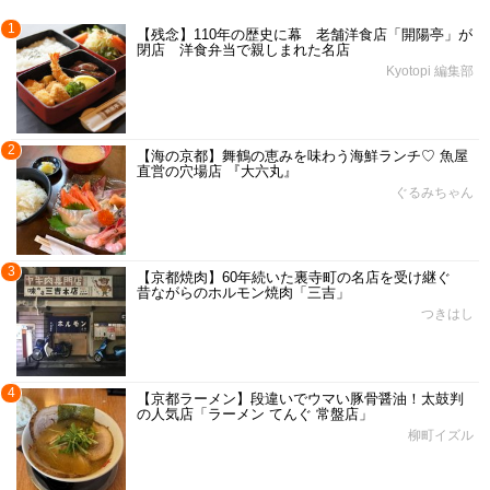
1
【残念】110年の歴史に幕 老舗洋食店「開陽亭」が
閉店 洋食弁当で親しまれた名店
Kyotopi 編集部
2
【海の京都】舞鶴の恵みを味わう海鮮ランチ♡ 魚屋
直営の穴場店 『大六丸』
ぐるみちゃん
3
【京都焼肉】60年続いた裏寺町の名店を受け継ぐ
昔ながらのホルモン焼肉「三吉」
つきはし
4
【京都ラーメン】段違いでウマい豚骨醤油！太鼓判
の人気店「ラーメン てんぐ 常盤店」
柳町イズル