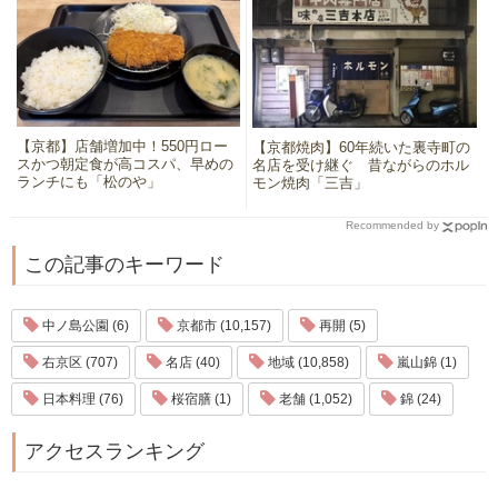
【京都】店舗増加中！550円ロー
【京都焼肉】60年続いた裏寺町の
スかつ朝定食が高コスパ、早めの
名店を受け継ぐ 昔ながらのホル
ランチにも「松のや」
モン焼肉「三吉」
Recommended by
この記事のキーワード
中ノ島公園 (6)
京都市 (10,157)
再開 (5)
右京区 (707)
名店 (40)
地域 (10,858)
嵐山錦 (1)
日本料理 (76)
桜宿膳 (1)
老舗 (1,052)
錦 (24)
アクセスランキング