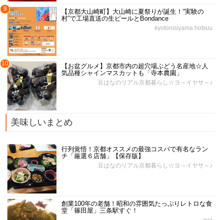
9
【京都大山崎町】大山崎に夏祭りが誕生！“実験の
村”で工場直送の生ビールとBondance
kyotonisiyama hotsuu
10
【お盆グルメ】京都市内の超穴場ぶどう名産地☆人
気品種シャインマスカットも「寺本農園」
豆はなのリアル京都暮らし☆ヨ～イヤサ～♪
美味しいまとめ
行列覚悟！京都オススメの最強コスパで有名なラン
チ「厳選６店舗」【保存版】
豆はなのリアル京都暮らし☆ヨ～イヤサ～♪
創業100年の老舗！昭和の雰囲気たっぷりレトロな食
堂「篠田屋」三条駅すぐ！
aya