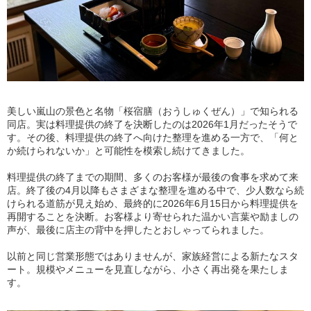
美しい嵐山の景色と名物「桜宿膳（おうしゅくぜん）」で知られる
同店。実は料理提供の終了を決断したのは2026年1月だったそうで
す。その後、料理提供の終了へ向けた整理を進める一方で、「何と
か続けられないか」と可能性を模索し続けてきました。
料理提供の終了までの期間、多くのお客様が最後の食事を求めて来
店。終了後の4月以降もさまざまな整理を進める中で、少人数なら続
けられる道筋が見え始め、最終的に2026年6月15日から料理提供を
再開することを決断。お客様より寄せられた温かい言葉や励ましの
声が、最後に店主の背中を押したとおしゃってられました。
以前と同じ営業形態ではありませんが、家族経営による新たなスタ
ート。規模やメニューを見直しながら、小さく再出発を果たしま
す。