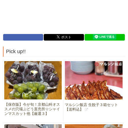
Pick up!!
【保存版】今が旬！京都山科オス
マルシン飯店 生餃子３箱セット
スメの穴場ぶどう直売所☆シャイ
【送料込】
ンマスカット他【厳選３】