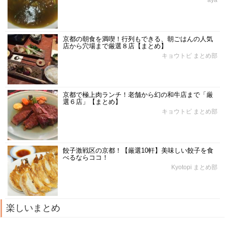
京都の朝食を満喫！行列もできる、朝ごはんの人気
店から穴場まで厳選８店【まとめ】
キョウトピ まとめ部
京都で極上肉ランチ！老舗から幻の和牛店まで「厳
選６店」【まとめ】
キョウトピ まとめ部
餃子激戦区の京都！【厳選10軒】美味しい餃子を食
べるならココ！
Kyotopi まとめ部
楽しいまとめ