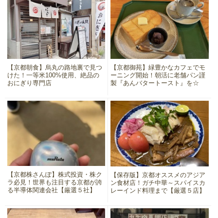
【京都朝食】烏丸の路地裏で見つ
【京都御苑】緑豊かなカフェでモ
けた！一等米100%使用、絶品の
ーニング開始！朝活に老舗パン謹
おにぎり専門店
製『あんバタートースト』を☆
【京都株さんぽ】株式投資・株ク
【保存版】京都オススメのアジア
ラ必見！世界も注目する京都が誇
ン食材店！ガチ中華～スパイスカ
る半導体関連会社【厳選５社】
レーインド料理まで【厳選５店】