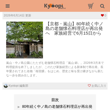
2026年6月14日 更新
0
【京都・嵐山】80年続く中ノ
島の老舗懐石料理店が再出発
へ 家族経営で6月15日から
嵐山・中ノ島公園にたたずむ老舗懐石料理店「嵐山 錦」。2026年3月末で
料理提供を終了しましたが、このたび家族経営による新体制で再出発。長
年愛されてきた名物「桜宿膳」をはじめ、歴史と味を受け継ぎながら新た
な一歩を踏み出します。
Kyotopi 編集部
お気に入り
目次
80年続く中ノ島の老舗懐石料理店が再出発