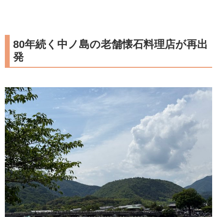
80年続く中ノ島の老舗懐石料理店が再出
発