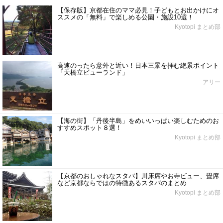
【保存版】京都在住のママ必見！子どもとお出かけにオ
ススメの「無料」で楽しめる公園・施設10選！
Kyotopi まとめ部
高速のったら意外と近い！日本三景を拝む絶景ポイント
「天橋立ビューランド」
アリー
【海の街】「丹後半島」をめいいっぱい楽しむためのお
すすめスポット８選！
Kyotopi まとめ部
【京都のおしゃれなスタバ】川床席やお寺ビュー、畳席
など京都ならではの特徴あるスタバのまとめ
Kyotopi まとめ部