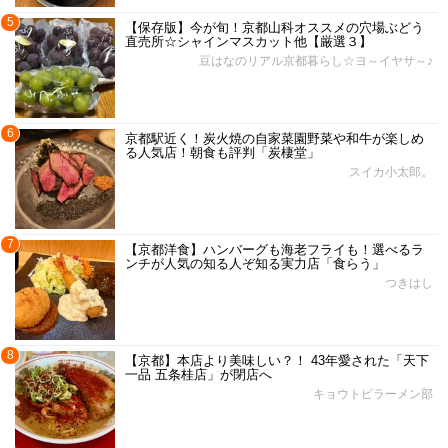
5
【保存版】今が旬！京都山科オススメの穴場ぶどう
直売所☆シャインマスカット他【厳選３】
豆はなのリアル京都暮らし☆ヨ～イヤサ～♪
6
京都駅近く！炭火焼の自家菜園野菜や和牛が楽しめ
る人気店！朝食も評判「炭棲堂」
スイカ小太郎。
7
【京都洋食】ハンバーグも海老フライも！選べるラ
ンチが人気の知る人ぞ知る実力店「食らう」
つきはし
8
【京都】本店より美味しい？！ 43年愛された「天下
一品 五条桂店」が閉店へ
キョウトピラーメン部