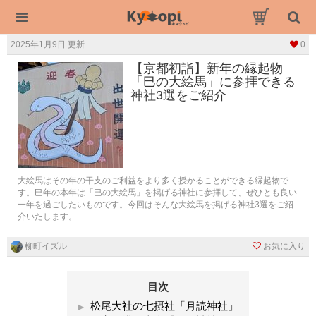
2025年1月9日 更新
0
【京都初詣】新年の縁起物
「巳の大絵馬」に参拝できる
神社3選をご紹介
大絵馬はその年の干支のご利益をより多く授かることができる縁起物で
す。巳年の本年は「巳の大絵馬」を掲げる神社に参拝して、ぜひとも良い
一年を過ごしたいものです。今回はそんな大絵馬を掲げる神社3選をご紹
介いたします。
柳町イズル
お気に入り
目次
松尾大社の七摂社「月読神社」