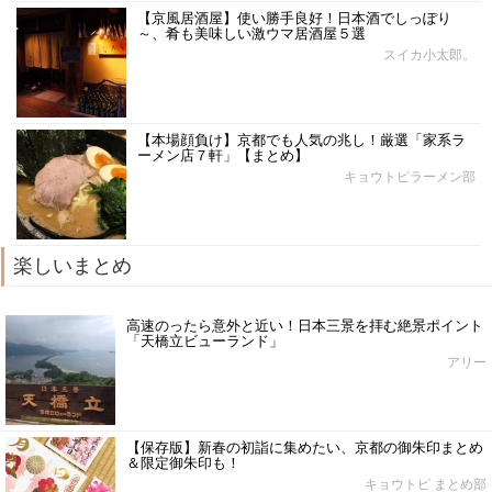
【京風居酒屋】使い勝手良好！日本酒でしっぽり
～、肴も美味しい激ウマ居酒屋５選
スイカ小太郎。
【本場顔負け】京都でも人気の兆し！厳選「家系ラ
ーメン店７軒」【まとめ】
キョウトピラーメン部
楽しいまとめ
高速のったら意外と近い！日本三景を拝む絶景ポイント
「天橋立ビューランド」
アリー
【保存版】新春の初詣に集めたい、京都の御朱印まとめ
＆限定御朱印も！
キョウトピ まとめ部