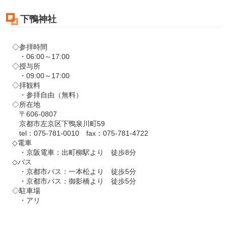
下鴨神社
◇参拝時間
・06:00～17:00
◇授与所
・09:00～17:00
◇拝観料
・参拝自由（無料）
◇所在地
〒606-0807
京都市左京区下鴨泉川町59
tel：075-781-0010 fax：075-781-4722
◇電車
・京阪電車：出町柳駅より 徒歩8分
◇バス
・京都市バス：一本松より 徒歩5分
・京都市バス：御影橋より 徒歩5分
◇駐車場
・アリ