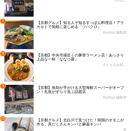
7
【京都グルメ】知る人ぞ知るすっぽん料理店！アラ
カルトで気軽に楽しめる「ツバクロ」
Kyotopi 編集部
8
【京都】中央市場近くの豚骨ラーメン店！あっさり
上品な一杯「ななつ屋」
スイカ小太郎。
9
【京都】魚卸が手がける大型海鮮スーパーがオープ
ン！丸魚がずらり並ぶ話題店
Kyotopi 編集部
10
【京都グルメ】北白川で見つけた！韓国のオモニが
作る、具だくさんキンパと麻薬キンパ
葵