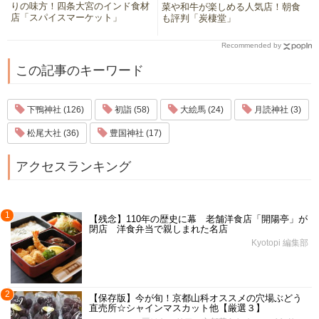
りの味方！四条大宮のインド食材
菜や和牛が楽しめる人気店！朝食
店「スパイスマーケット」
も評判「炭棲堂」
Recommended by
この記事のキーワード
下鴨神社 (126)
初詣 (58)
大絵馬 (24)
月読神社 (3)
松尾大社 (36)
豊国神社 (17)
アクセスランキング
1
【残念】110年の歴史に幕 老舗洋食店「開陽亭」が
閉店 洋食弁当で親しまれた名店
Kyotopi 編集部
2
【保存版】今が旬！京都山科オススメの穴場ぶどう
直売所☆シャインマスカット他【厳選３】