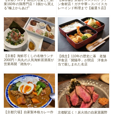
業160年の鶏専門店！1個から買え
ン食材店！ガチ中華～スパイスカ
る"極上からあげ"
レーインド料理まで【厳選５店】
【京都】海鮮尽くしの名物ランチ
【残念】110年の歴史に幕 老舗
2000円！烏丸の人気海鮮居酒屋が
洋食店「開陽亭」が閉店 洋食弁
営業再開「雑魚や」
当で親しまれた名店
【京都穴場】自家製本格カレー作
京都駅近く！炭火焼の自家菜園野