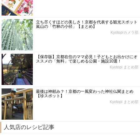
立ち尽くすほどの美しさ！京都を代表する観光スポット
嵐山の「竹林の小径」【まとめ】
Kyotopiカメラ部
【保存版】京都在住のママ必見！子どもとお出かけにオ
ススメの「無料」で楽しめる公園・施設10選！
Kyotopi まとめ部
最後は神頼み？！京都の一風変わった神社仏閣まとめ
【珍スポット】
Kyotopi まとめ部
人気店のレシピ記事