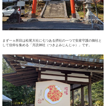
まず一ヵ所目は松尾大社に七つある摂社の一つで安産守護の御社と
して信仰を集める「月読神社（つきよみじんじゃ）」です。