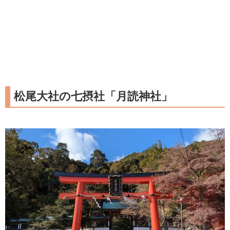
松尾大社の七摂社「月読神社」