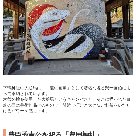
下鴨神社の大絵馬は、「龍の画家」として著名な塩谷榮一画伯によ
って奉納されています。
木曽の檜を使用した大絵馬というキャンパスと、そこに描かれた白
蛇の巳は芸術作品そのもので、間近で拝むと大きなご利益をいただ
けるパワーを感じます。
豊臣秀吉公を祀る「豊国神社」