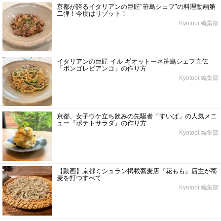
京都が誇るイタリアンの巨匠"笹島シェフ"の料理動画第
二弾！今度はリゾット！
Kyotopi 編集部
イタリアンの巨匠 イル ギオットーネ笹島シェフ直伝
「ボンゴレビアンコ」の作り方
Kyotopi 編集部
京都、女子ウケ立ち飲みの先駆者「すいば」の人気メニ
ュー『ポテトサラダ』の作り方
Kyotopi 編集部
【動画】京都ミシュラン掲載蕎麦店『花もも』店主が蕎
麦を打つすべて
Kyotopi 編集部