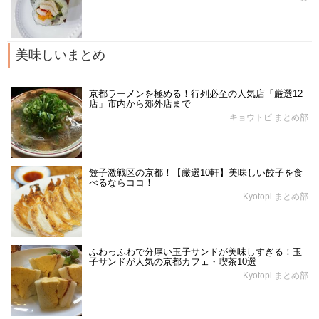
美味しいまとめ
京都ラーメンを極める！行列必至の人気店「厳選12
店」市内から郊外店まで
キョウトピ まとめ部
餃子激戦区の京都！【厳選10軒】美味しい餃子を食
べるならココ！
Kyotopi まとめ部
ふわっふわで分厚い玉子サンドが美味しすぎる！玉
子サンドが人気の京都カフェ・喫茶10選
Kyotopi まとめ部