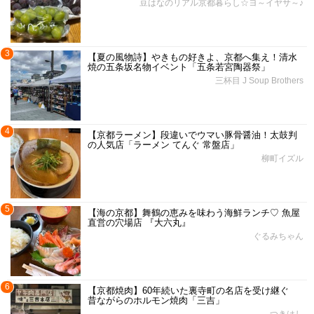
豆はなのリアル京都暮らし☆ヨ～イヤサ～♪
3
【夏の風物詩】やきもの好きよ、京都へ集え！清水
焼の五条坂名物イベント「五条若宮陶器祭」
三杯目 J Soup Brothers
4
【京都ラーメン】段違いでウマい豚骨醤油！太鼓判
の人気店「ラーメン てんぐ 常盤店」
柳町イズル
5
【海の京都】舞鶴の恵みを味わう海鮮ランチ♡ 魚屋
直営の穴場店 『大六丸』
ぐるみちゃん
6
【京都焼肉】60年続いた裏寺町の名店を受け継ぐ
昔ながらのホルモン焼肉「三吉」
つきはし