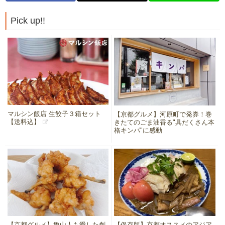
Pick up!!
マルシン飯店 生餃子３箱セット
【京都グルメ】河原町で発券！巻
【送料込】
きたてのごま油香る"具だくさん本
格キンパ"に感動
【京都グルメ】魯山人も愛した創
【保存版】京都オススメのアジア