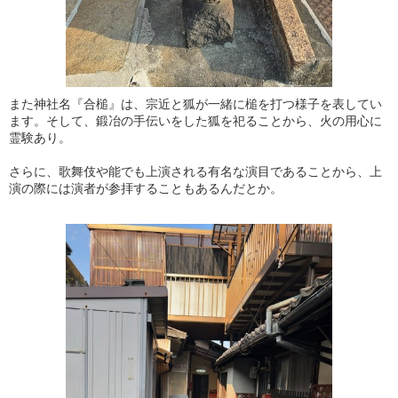
また神社名『合槌』は、宗近と狐が一緒に槌を打つ様子を表してい
ます。そして、鍛冶の手伝いをした狐を祀ることから、火の用心に
霊験あり。
さらに、歌舞伎や能でも上演される有名な演目であることから、上
演の際には演者が参拝することもあるんだとか。