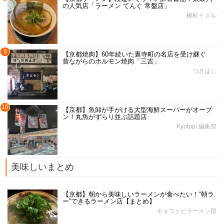
の人気店「ラーメン てんぐ 常盤店」
柳町イズル
9
【京都焼肉】60年続いた裏寺町の名店を受け継ぐ
昔ながらのホルモン焼肉「三吉」
つきはし
10
【京都】魚卸が手がける大型海鮮スーパーがオープ
ン！丸魚がずらり並ぶ話題店
Kyotopi 編集部
美味しいまとめ
【京都】朝から美味しいラーメンが食べたい！“朝ラ
ー”できるラーメン店【まとめ】
キョウトピラーメン部