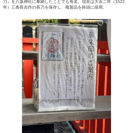
刀』を八坂神社に奉納したことでも有名。現在は大永二年（1522
年）三条長吉作の長刀を保存し、複製品を鉾頭に採用。