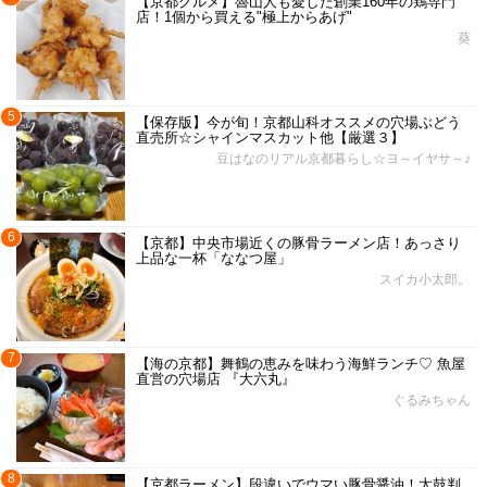
【京都グルメ】魯山人も愛した創業160年の鶏専門
店！1個から買える"極上からあげ"
葵
5
【保存版】今が旬！京都山科オススメの穴場ぶどう
直売所☆シャインマスカット他【厳選３】
豆はなのリアル京都暮らし☆ヨ～イヤサ～♪
6
【京都】中央市場近くの豚骨ラーメン店！あっさり
上品な一杯「ななつ屋」
スイカ小太郎。
7
【海の京都】舞鶴の恵みを味わう海鮮ランチ♡ 魚屋
直営の穴場店 『大六丸』
ぐるみちゃん
8
【京都ラーメン】段違いでウマい豚骨醤油！太鼓判