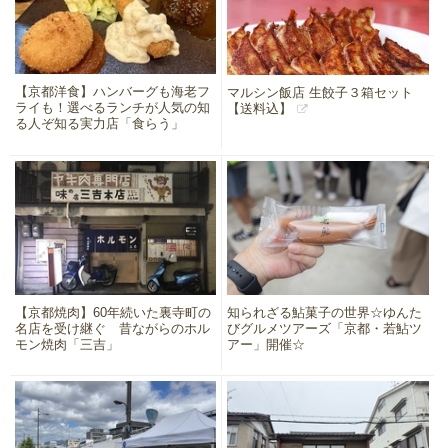
【京都洋食】ハンバーグも海老フ
マルシン飯店 生餃子３箱セット
ライも！選べるランチが人気の知
【送料込】
る人ぞ知る実力店「食らう」
【京都焼肉】60年続いた裏寺町の
知られざる鮎菓子の世界☆ゆんた
名店を受け継ぐ 昔ながらのホル
びグルメツアーズ「京都・若鮎ツ
モン焼肉「三吉」
アー」開催☆