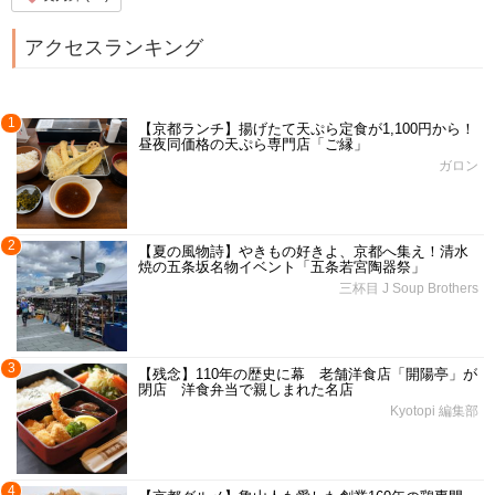
アクセスランキング
1
【京都ランチ】揚げたて天ぷら定食が1,100円から！
昼夜同価格の天ぷら専門店「ご縁」
ガロン
2
【夏の風物詩】やきもの好きよ、京都へ集え！清水
焼の五条坂名物イベント「五条若宮陶器祭」
三杯目 J Soup Brothers
3
【残念】110年の歴史に幕 老舗洋食店「開陽亭」が
閉店 洋食弁当で親しまれた名店
Kyotopi 編集部
4