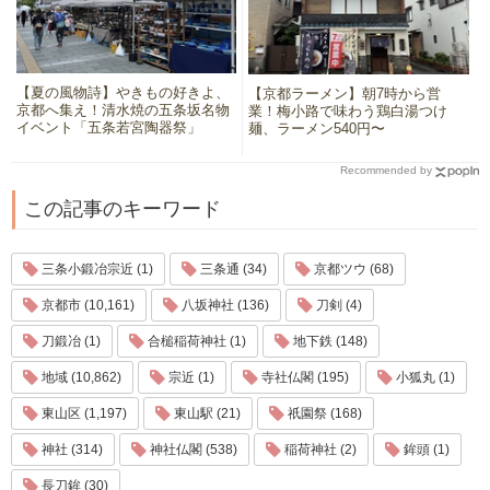
【夏の風物詩】やきもの好きよ、
【京都ラーメン】朝7時から営
京都へ集え！清水焼の五条坂名物
業！梅小路で味わう鶏白湯つけ
イベント「五条若宮陶器祭」
麺、ラーメン540円〜
Recommended by
この記事のキーワード
三条小鍛冶宗近 (1)
三条通 (34)
京都ツウ (68)
京都市 (10,161)
八坂神社 (136)
刀剣 (4)
刀鍛冶 (1)
合槌稲荷神社 (1)
地下鉄 (148)
地域 (10,862)
宗近 (1)
寺社仏閣 (195)
小狐丸 (1)
東山区 (1,197)
東山駅 (21)
祇園祭 (168)
神社 (314)
神社仏閣 (538)
稲荷神社 (2)
鉾頭 (1)
長刀鉾 (30)