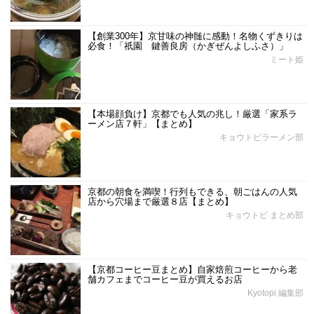
【創業300年】京甘味の神髄に感動！名物くずきりは
必食！「祇園 鍵善良房（かぎぜんよしふさ）」
ミート姫
【本場顔負け】京都でも人気の兆し！厳選「家系ラ
ーメン店７軒」【まとめ】
キョウトピラーメン部
京都の朝食を満喫！行列もできる、朝ごはんの人気
店から穴場まで厳選８店【まとめ】
キョウトピ まとめ部
【京都コーヒー豆まとめ】自家焙煎コーヒーから老
舗カフェまでコーヒー豆が買えるお店
Kyotopi 編集部