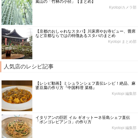
嵐山の「竹林の小径」【まとめ】
Kyotopiカメラ部
【京都のおしゃれなスタバ】川床席やお寺ビュー、畳席
など京都ならではの特徴あるスタバのまとめ
Kyotopi まとめ部
人気店のレシピ記事
【レシピ動画】ミシュランシェフ直伝レシピ！絶品、麻
婆豆腐の作り方『中国料理 菜格』
Kyotopi 編集部
イタリアンの巨匠 イル ギオットーネ笹島シェフ直伝
「ボンゴレビアンコ」の作り方
Kyotopi 編集部