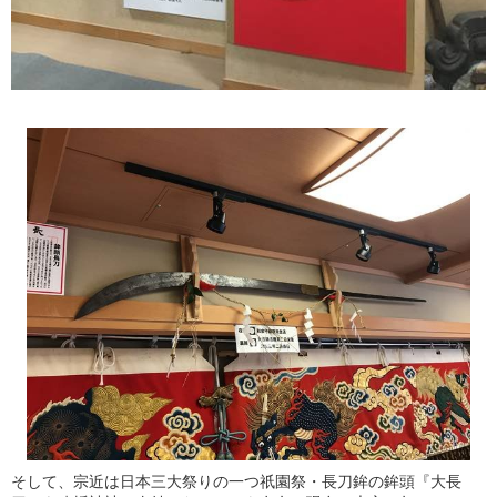
そして、宗近は日本三大祭りの一つ祇園祭・長刀鉾の鉾頭『大長