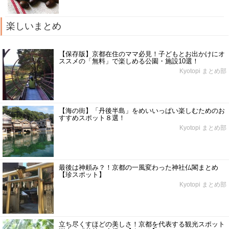
楽しいまとめ
【保存版】京都在住のママ必見！子どもとお出かけにオ
ススメの「無料」で楽しめる公園・施設10選！
Kyotopi まとめ部
【海の街】「丹後半島」をめいいっぱい楽しむためのお
すすめスポット８選！
Kyotopi まとめ部
最後は神頼み？！京都の一風変わった神社仏閣まとめ
【珍スポット】
Kyotopi まとめ部
立ち尽くすほどの美しさ！京都を代表する観光スポット