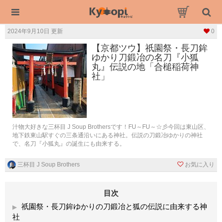
2024年9月10日 更新
0
【京都ツウ】祇園祭・長刀鉾
ゆかり刀鍛冶の名刀『小狐
丸』伝説の地「合槌稲荷神
社」
汁物大好きな三杯目 J Soup Brothersです！FU～FU～☆彡今回は東山区、
地下鉄東山駅すぐの三条通沿いにある神社。伝説の刀鍛冶ゆかりの神社
で、名刀『小狐丸』の誕生にも由来する。
三杯目 J Soup Brothers
お気に入り
目次
祇園祭・長刀鉾ゆかりの刀鍛冶と狐の伝説に由来する神
社