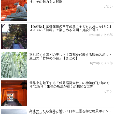
社」その魅力を大解剖！
ガロン
【保存版】京都在住のママ必見！子どもとお出かけにオ
ススメの「無料」で楽しめる公園・施設10選！
Kyotopi まとめ部
立ち尽くすほどの美しさ！京都を代表する観光スポット
嵐山の「竹林の小径」【まとめ】
Kyotopiカメラ部
世界中を魅了する「伏見稲荷大社」の神髄は”お山めぐ
り”にあり！朱色の鳥居が続く幻想的な世界
ガロン
高速のったら意外と近い！日本三景を拝む絶景ポイント