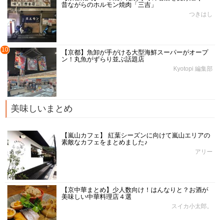
昔ながらのホルモン焼肉「三吉」
つきはし
10
【京都】魚卸が手がける大型海鮮スーパーがオープ
ン！丸魚がずらり並ぶ話題店
Kyotopi 編集部
美味しいまとめ
【嵐山カフェ】 紅葉シーズンに向けて嵐山エリアの
素敵なカフェをまとめました♪
アリー
【京中華まとめ】少人数向け！はんなりと？お酒が
美味しい中華料理店４選
スイカ小太郎。