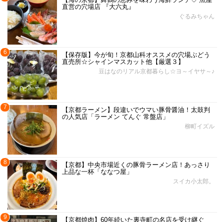
直営の穴場店 『大六丸』
ぐるみちゃん
6
【保存版】今が旬！京都山科オススメの穴場ぶどう
直売所☆シャインマスカット他【厳選３】
豆はなのリアル京都暮らし☆ヨ～イヤサ～♪
7
【京都ラーメン】段違いでウマい豚骨醤油！太鼓判
の人気店「ラーメン てんぐ 常盤店」
柳町イズル
8
【京都】中央市場近くの豚骨ラーメン店！あっさり
上品な一杯「ななつ屋」
スイカ小太郎。
9
【京都焼肉】60年続いた裏寺町の名店を受け継ぐ