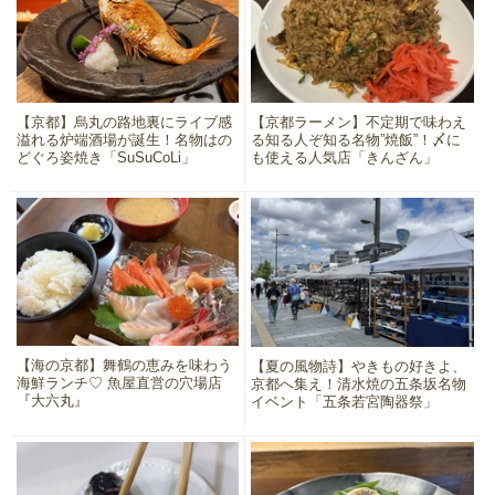
【京都】烏丸の路地裏にライブ感
【京都ラーメン】不定期で味わえ
溢れる炉端酒場が誕生！名物はの
る知る人ぞ知る名物”焼飯”！〆に
どぐろ姿焼き「SuSuCoLi」
も使える人気店「きんざん」
【海の京都】舞鶴の恵みを味わう
【夏の風物詩】やきもの好きよ、
海鮮ランチ♡ 魚屋直営の穴場店
京都へ集え！清水焼の五条坂名物
『大六丸』
イベント「五条若宮陶器祭」