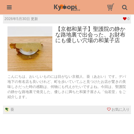
2026年5月30日 更新
0
【京都和菓子】聖護院の静か
な路地裏で出会った、お財布
にも優しい穴場の和菓子店
こんにちは、おいしいものには目がない京都人、葵（あおい）です。デパ
地下の有名店も良いけれど、町を歩いていてふと見つけたお店が驚きの美
味しさだった時の感動は、何物にも代えがたいですよね。今回は、聖護院
の静かな路地裏で発見した、優しさに満ちた和菓子屋さん「仙若堂」をご
紹介します。
葵
お気に入り