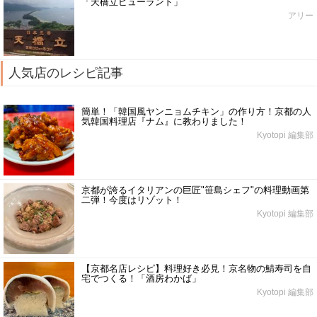
「天橋立ビューランド」
アリー
人気店のレシピ記事
簡単！「韓国風ヤンニョムチキン」の作り方！京都の人
気韓国料理店『ナム』に教わりました！
Kyotopi 編集部
京都が誇るイタリアンの巨匠"笹島シェフ"の料理動画第
二弾！今度はリゾット！
Kyotopi 編集部
【京都名店レシピ】料理好き必見！京名物の鯖寿司を自
宅でつくる！「酒房わかば」
Kyotopi 編集部