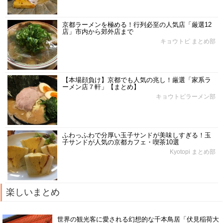
京都ラーメンを極める！行列必至の人気店「厳選12
店」市内から郊外店まで
キョウトピ まとめ部
【本場顔負け】京都でも人気の兆し！厳選「家系ラ
ーメン店７軒」【まとめ】
キョウトピラーメン部
ふわっふわで分厚い玉子サンドが美味しすぎる！玉
子サンドが人気の京都カフェ・喫茶10選
Kyotopi まとめ部
楽しいまとめ
世界の観光客に愛される幻想的な千本鳥居「伏見稲荷大