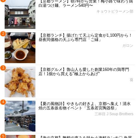
【京都ラーメン】朝7時から営業！梅小路で味わう鶏
白湯つけ麺、ラーメン540円〜
キョウトピラーメン部
2
【京都ランチ】揚げたて天ぷら定食が1,100円から！
昼夜同価格の天ぷら専門店「ご縁」
ガロン
3
【京都グルメ】魯山人も愛した創業160年の鶏専門
店！1個から買える"極上からあげ"
葵
4
【夏の風物詩】やきもの好きよ、京都へ集え！清水
焼の五条坂名物イベント「五条若宮陶器祭」
三杯目 J Soup Brothers
5
【海の京都】舞鶴の恵みを味わう海鮮ランチ♡ 魚屋