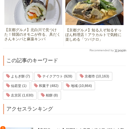
【京都グルメ】北白川で見つけ
【京都グルメ】知る人ぞ知るすっ
た！韓国のオモニが作る、具だく
ぽん料理店！アラカルトで気軽に
さんキンパと麻薬キンパ
楽しめる「ツバクロ」
Recommended by
この記事のキーワード
よもぎ餅 (7)
テイクアウト (928)
京都市 (10,163)
仙若堂 (1)
和菓子 (482)
地域 (10,864)
左京区 (1,630)
柏餅 (8)
アクセスランキング
1