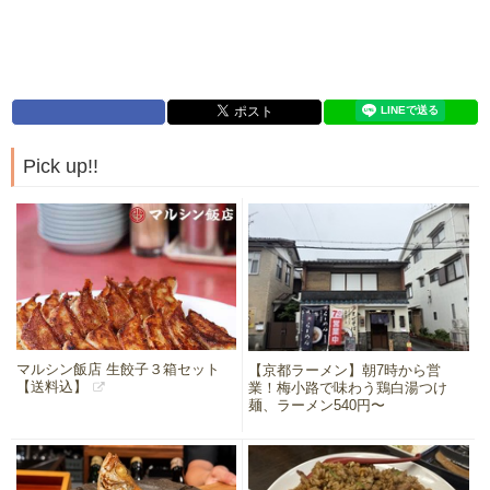
Pick up!!
マルシン飯店 生餃子３箱セット
【京都ラーメン】朝7時から営
【送料込】
業！梅小路で味わう鶏白湯つけ
麺、ラーメン540円〜