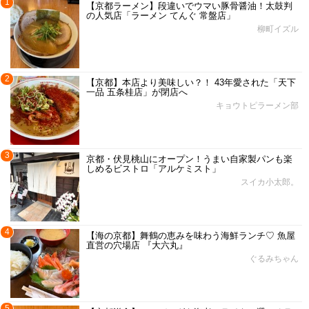
1
【京都ラーメン】段違いでウマい豚骨醤油！太鼓判
の人気店「ラーメン てんぐ 常盤店」
柳町イズル
2
【京都】本店より美味しい？！ 43年愛された「天下
一品 五条桂店」が閉店へ
キョウトピラーメン部
3
京都・伏見桃山にオープン！うまい自家製パンも楽
しめるビストロ「アルケミスト」
スイカ小太郎。
4
【海の京都】舞鶴の恵みを味わう海鮮ランチ♡ 魚屋
直営の穴場店 『大六丸』
ぐるみちゃん
5