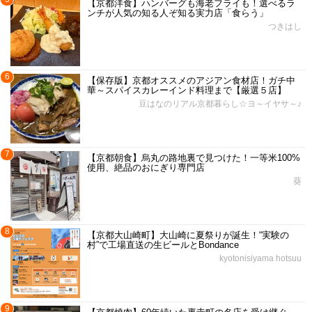
【京都洋食】ハンバーグも海老フライも！選べるラ
ンチが人気の知る人ぞ知る実力店「食らう」
つきはし
6
【保存版】京都オススメのアジアン食材店！ガチ中
華～スパイスカレーインド料理まで【厳選５店】
豆はなのリアル京都暮らし☆ヨ～イヤサ～♪
7
【京都朝食】烏丸の路地裏で見つけた！一等米100%
使用、絶品のおにぎり専門店
葵
8
【京都大山崎町】大山崎に夏祭りが誕生！“実験の
村”で工場直送の生ビールとBondance
kyotonisiyama hotsuu
9