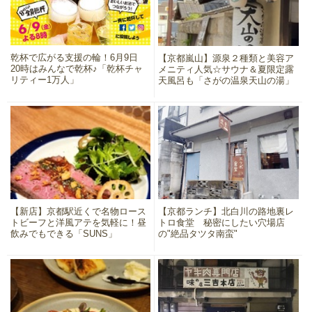
乾杯で広がる支援の輪！6月9日
【京都嵐山】源泉２種類と美容ア
20時はみんなで乾杯♪「乾杯チャ
メニティ人気☆サウナ＆夏限定露
リティー1万人」
天風呂も「さがの温泉天山の湯」
【新店】京都駅近くで名物ロース
【京都ランチ】北白川の路地裏レ
トビーフと洋風アテを気軽に！昼
トロ食堂 秘密にしたい穴場店
飲みでもできる「SUNS」
の"絶品タツタ南蛮"