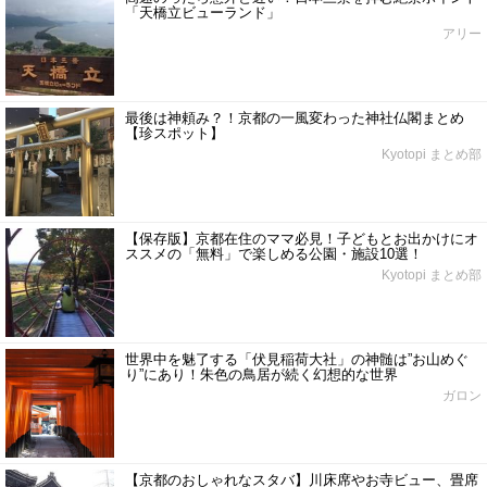
「天橋立ビューランド」
アリー
最後は神頼み？！京都の一風変わった神社仏閣まとめ
【珍スポット】
Kyotopi まとめ部
【保存版】京都在住のママ必見！子どもとお出かけにオ
ススメの「無料」で楽しめる公園・施設10選！
Kyotopi まとめ部
世界中を魅了する「伏見稲荷大社」の神髄は”お山めぐ
り”にあり！朱色の鳥居が続く幻想的な世界
ガロン
【京都のおしゃれなスタバ】川床席やお寺ビュー、畳席