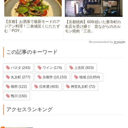
【京都】お洒落で最新モードのア
【京都焼肉】60年続いた裏寺町の
ジアン料理！二条城近くにたたず
名店を受け継ぐ 昔ながらのホル
む「POY」
モン焼肉「三吉」
Recommended by
この記事のキーワード
パスタ (243)
ワイン (174)
上京区 (923)
丸太町 (277)
京都市 (10,153)
地域 (10,854)
御所 (122)
日本酒 (403)
神宮丸太町 (72)
鴨川 (150)
アクセスランキング