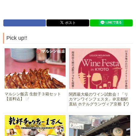
Pick up!!
マルシン飯店 生餃子３箱セット
関西最大級のワイン試飲会！「リ
【送料込】
カマンワインフェスタ」＠京都駅
直結 ホテルグランヴィア京都【ワ
イン】