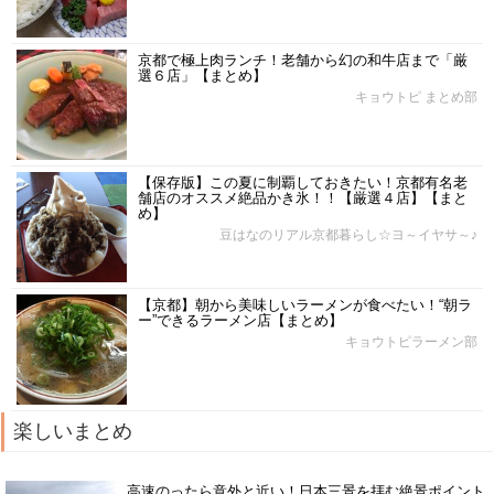
京都で極上肉ランチ！老舗から幻の和牛店まで「厳
選６店」【まとめ】
キョウトピ まとめ部
【保存版】この夏に制覇しておきたい！京都有名老
舗店のオススメ絶品かき氷！！【厳選４店】【まと
め】
豆はなのリアル京都暮らし☆ヨ～イヤサ～♪
【京都】朝から美味しいラーメンが食べたい！“朝ラ
ー”できるラーメン店【まとめ】
キョウトピラーメン部
楽しいまとめ
高速のったら意外と近い！日本三景を拝む絶景ポイント