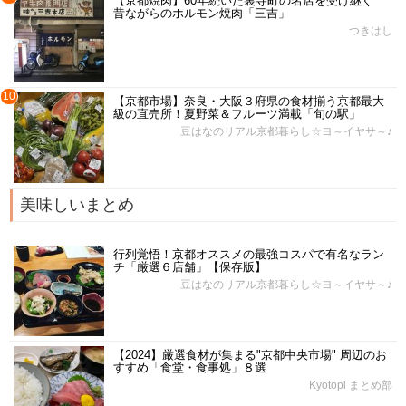
【京都焼肉】60年続いた裏寺町の名店を受け継ぐ
昔ながらのホルモン焼肉「三吉」
つきはし
10
【京都市場】奈良・大阪３府県の食材揃う京都最大
級の直売所！夏野菜＆フルーツ満載「旬の駅」
豆はなのリアル京都暮らし☆ヨ～イヤサ～♪
美味しいまとめ
行列覚悟！京都オススメの最強コスパで有名なラン
チ「厳選６店舗」【保存版】
豆はなのリアル京都暮らし☆ヨ～イヤサ～♪
【2024】厳選食材が集まる"京都中央市場" 周辺のお
すすめ「食堂・食事処」８選
Kyotopi まとめ部