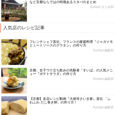
など京都ならではの特徴あるスタバのまとめ
Kyotopi まとめ部
人気店のレシピ記事
フレンチシェフ直伝、フランスの家庭料理『ジャガイモ
とミートソースのグラタン』の作り方
Kyotopi 編集部
京都、女子ウケ立ち飲みの先駆者「すいば」の人気メニ
ュー『ポテトサラダ』の作り方
Kyotopi 編集部
【京都】名店レシピ動画『大徳寺さいき家』直伝 「ふ
わふわ だし巻き卵」の作り方！
Kyotopi 編集部