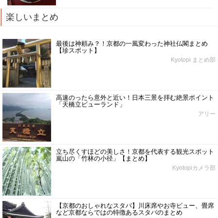
楽しいまとめ
最後は神頼み？！京都の一風変わった神社仏閣まとめ
【珍スポット】
Kyotopi まとめ部
高速のったら意外と近い！日本三景を拝む絶景ポイント
「天橋立ビューランド」
アリー
立ち尽くすほどの美しさ！京都を代表する観光スポット
嵐山の「竹林の小径」【まとめ】
Kyotopiカメラ部
【京都のおしゃれなスタバ】川床席やお寺ビュー、畳席
など京都ならではの特徴あるスタバのまとめ