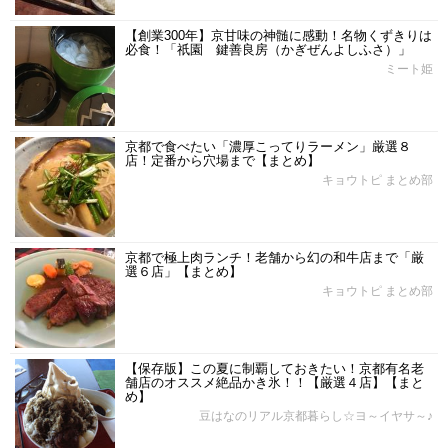
【創業300年】京甘味の神髄に感動！名物くずきりは
必食！「祇園 鍵善良房（かぎぜんよしふさ）」
ミート姫
京都で食べたい「濃厚こってりラーメン」厳選８
店！定番から穴場まで【まとめ】
キョウトピ まとめ部
京都で極上肉ランチ！老舗から幻の和牛店まで「厳
選６店」【まとめ】
キョウトピ まとめ部
【保存版】この夏に制覇しておきたい！京都有名老
舗店のオススメ絶品かき氷！！【厳選４店】【まと
め】
豆はなのリアル京都暮らし☆ヨ～イヤサ～♪