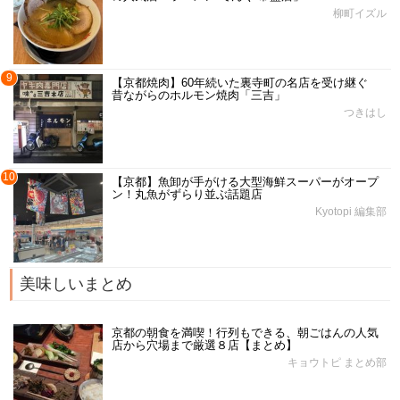
柳町イズル
9
【京都焼肉】60年続いた裏寺町の名店を受け継ぐ
昔ながらのホルモン焼肉「三吉」
つきはし
10
【京都】魚卸が手がける大型海鮮スーパーがオープ
ン！丸魚がずらり並ぶ話題店
Kyotopi 編集部
美味しいまとめ
京都の朝食を満喫！行列もできる、朝ごはんの人気
店から穴場まで厳選８店【まとめ】
キョウトピ まとめ部