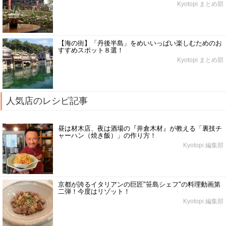
Kyotopi まとめ部
【海の街】「丹後半島」をめいいっぱい楽しむためのお
すすめスポット８選！
Kyotopi まとめ部
人気店のレシピ記事
昼は材木店、夜は酒場の『井倉木材』が教える「裏技チ
ャーハン（焼き飯）」の作り方！
Kyotopi 編集部
京都が誇るイタリアンの巨匠"笹島シェフ"の料理動画第
二弾！今度はリゾット！
Kyotopi 編集部