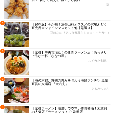
葵
5
【保存版】今が旬！京都山科オススメの穴場ぶどう
直売所☆シャインマスカット他【厳選３】
豆はなのリアル京都暮らし☆ヨ～イヤサ～♪
6
【京都】中央市場近くの豚骨ラーメン店！あっさり
上品な一杯「ななつ屋」
スイカ小太郎。
7
【海の京都】舞鶴の恵みを味わう海鮮ランチ♡ 魚屋
直営の穴場店 『大六丸』
ぐるみちゃん
8
【京都ラーメン】段違いでウマい豚骨醤油！太鼓判
の人気店「ラーメン てんぐ 常盤店」