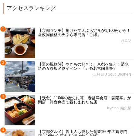
アクセスランキング
1
【京都ランチ】揚げたて天ぷら定食が1,100円から！
昼夜同価格の天ぷら専門店「ご縁」
ガロン
2
【夏の風物詩】やきもの好きよ、京都へ集え！清水
焼の五条坂名物イベント「五条若宮陶器祭」
三杯目 J Soup Brothers
3
【残念】110年の歴史に幕 老舗洋食店「開陽亭」が
閉店 洋食弁当で親しまれた名店
Kyotopi 編集部
4
【京都グルメ】魯山人も愛した創業160年の鶏専門
店！1個から買える"極上からあげ"