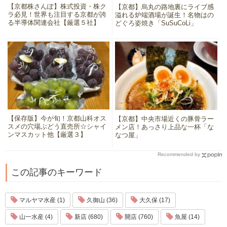
【京都株さんぽ】株式投資・株ク
【京都】烏丸の路地裏にライブ感
ラ必見！世界も注目する京都が誇
溢れる炉端酒場が誕生！名物はの
る半導体関連会社【厳選５社】
どぐろ姿焼き「SuSuCoLi」
【保存版】今が旬！京都山科オス
【京都】中央市場近くの豚骨ラー
スメの穴場ぶどう直売所☆シャイ
メン店！あっさり上品な一杯「な
ンマスカット他【厳選３】
なつ屋」
Recommended by
この記事のキーワード
マルヤマ水産 (1)
久御山 (36)
大久保 (17)
山一水産 (4)
新店 (680)
開店 (760)
魚屋 (14)