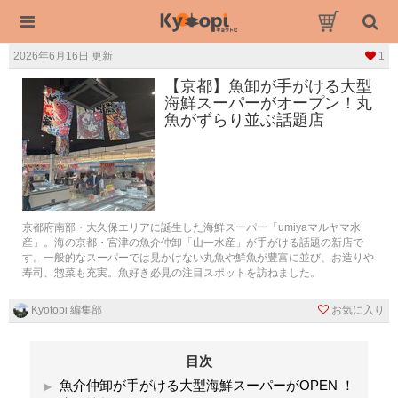
2026年6月16日 更新
1
【京都】魚卸が手がける大型
海鮮スーパーがオープン！丸
魚がずらり並ぶ話題店
京都府南部・大久保エリアに誕生した海鮮スーパー「umiyaマルヤマ水
産」。海の京都・宮津の魚介仲卸「山一水産」が手がける話題の新店で
す。一般的なスーパーでは見かけない丸魚や鮮魚が豊富に並び、お造りや
寿司、惣菜も充実。魚好き必見の注目スポットを訪ねました。
Kyotopi 編集部
お気に入り
目次
魚介仲卸が手がける大型海鮮スーパーがOPEN ！