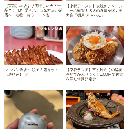
【京都】本店より美味しい天下一
【京都ラーメン】炭焼きチャーシ
品？！ 43年愛された五条桂店が閉
ューの衝撃！名店の系譜を継ぐ実
店へ 名物・赤ラーメンも
力店「麺屋 大ちゃん」
マルシン飯店 生餃子３箱セット
【京都ランチ】市役所近くの秘密
【送料込】
基地でかぶりつく！1000円で肉欲
を満たす豚卵定食