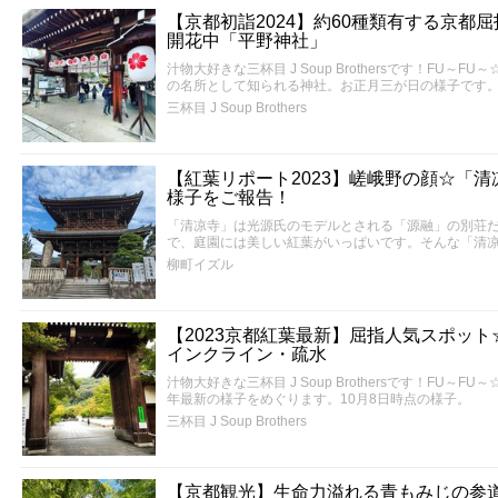
【京都初詣2024】約60種類有する京都
開花中「平野神社」
汁物大好きな三杯目 J Soup Brothersです！FU
の名所として知られる神社。お正月三が日の様子です
三杯目 J Soup Brothers
【紅葉リポート2023】嵯峨野の顔☆「
様子をご報告！
「清凉寺」は光源氏のモデルとされる「源融」の別荘
で、庭園には美しい紅葉がいっぱいです。そんな「清
柳町イズル
【2023京都紅葉最新】屈指人気スポッ
インクライン・疏水
汁物大好きな三杯目 J Soup Brothersです！FU～
年最新の様子をめぐります。10月8日時点の様子。
三杯目 J Soup Brothers
【京都観光】生命力溢れる青もみじの参