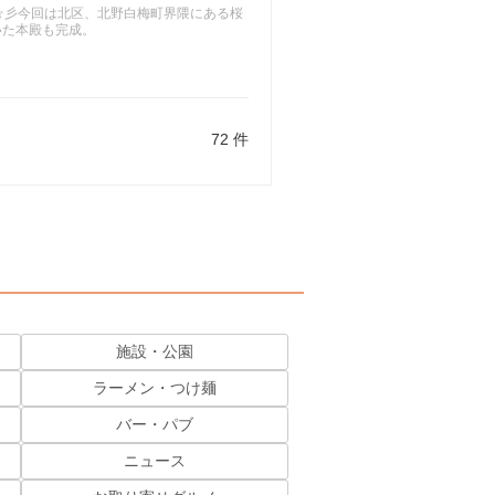
～FU～☆彡今回は北区、北野白梅町界隈にある桜
いた本殿も完成。
72 件
施設・公園
ラーメン・つけ麺
バー・パブ
ニュース