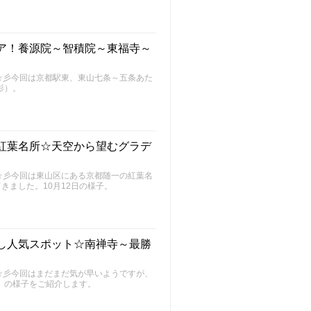
リア！養源院～智積院～東福寺～
～FU～☆彡今回は京都駅東、東山七条～五条あた
影）。
の紅葉名所☆天空から望むグラデ
～FU～☆彡今回は東山区にある京都随一の紅葉名
きました。10月12日の様子。
兆し人気スポット☆南禅寺～最勝
～FU～☆彡今回はまだまだ気が早いようですが、
）の様子をご紹介します。