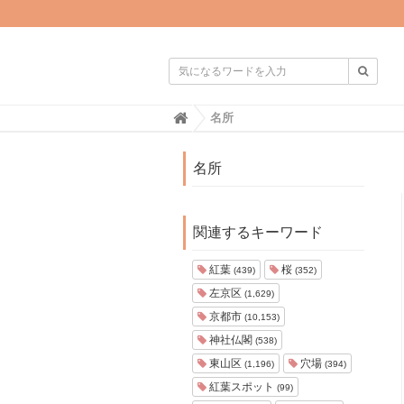

H
名所
o
m
e
名所
関連するキーワード
紅葉
桜
(439)
(352)
左京区
(1,629)
京都市
(10,153)
神社仏閣
(538)
東山区
穴場
(1,196)
(394)
紅葉スポット
(99)