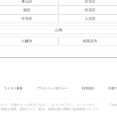
東山区
左京区
南区
伏見区
中京区
上京区
山城
八幡市
長岡京市
ライター募集
プライバシーポリシー
利用規約
京都
行・グルメ | 「京都がもっと好きになる。」をコンセプトに、メジャーから
Cop
け情報を網羅。最新グルメ、観光、体験記事が満載の地域密着メディア