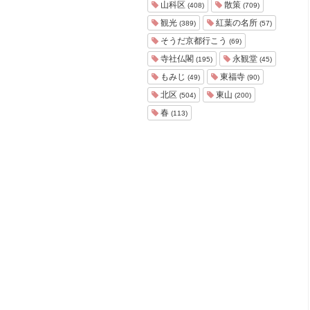
山科区
散策
(408)
(709)
観光
紅葉の名所
(389)
(57)
そうだ京都行こう
(69)
寺社仏閣
永観堂
(195)
(45)
もみじ
東福寺
(49)
(90)
北区
東山
(504)
(200)
春
(113)