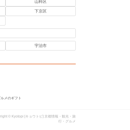
山科区
下京区
宇治市
グルメのギフト
yright © Kyotopi [キョウトピ] 京都情報・観光・旅
行・グルメ