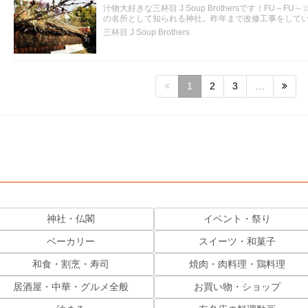
汁物大好きな三杯目 J Soup Brothersです！FU
の名所として知られる神社。昨年まで改修工事をして
三杯目 J Soup Brothers
1
2
3
…
神社・仏閣
イベント・祭り
ベーカリー
スイーツ・和菓子
和食・割烹・寿司
焼肉・肉料理・鶏料理
居酒屋・中華・グルメ全般
お買い物・ショップ