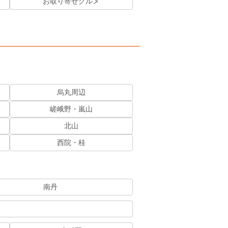
お取り寄せグルメ
烏丸周辺
嵯峨野・嵐山
北山
西院・桂
南丹