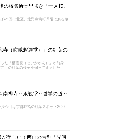
屈指の桜名所☆早咲き『十月桜』
～FU～☆彡今回は北区、北野白梅町界隈にある桜
。
清凉寺（嵯峨釈迦堂）」の紅葉の
だった「栖霞観（せいかかん）」が前身
凉寺」の紅葉の様子を伺ってきました。
ト☆南禅寺～永観堂～哲学の道～
FU～☆彡今回は京都屈指の紅葉スポット2023
道が美しい！西山の古刹「光明