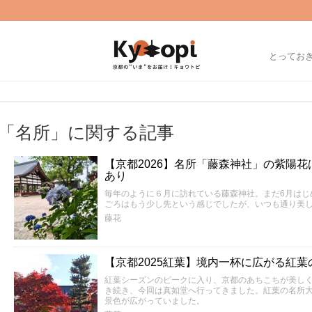
とってお
「名所」に関する記事
【京都2026】名所「藤森神社」の紫陽
あり
毎年のように６月に訪れている藤森神社。まだ6月はじ
ごろはもう少し先という感じでしたが、いつも通り美
藤花
【京都2025紅葉】境内一杯に広がる紅
紅葉シーズンのピークに入り、京都のあちこちが美し
き続き、今回は真如堂へ行ってきました。紅葉の名所
景色が広がっていました。