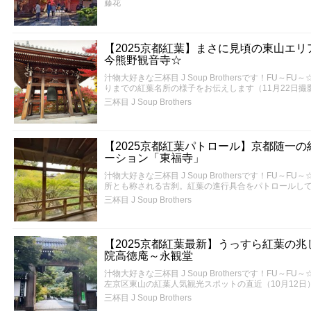
藤花
【2025京都紅葉】まさに見頃の東山エ
今熊野観音寺☆
汁物大好きな三杯目 J Soup Brothersです！FU
りまでの紅葉名所の様子をお伝えします（11月22日撮
三杯目 J Soup Brothers
【2025京都紅葉パトロール】京都随一
ーション「東福寺」
汁物大好きな三杯目 J Soup Brothersです！FU
所とも称される古刹。紅葉の進行具合をパトロールして
三杯目 J Soup Brothers
【2025京都紅葉最新】うっすら紅葉の
院高徳庵～永観堂
汁物大好きな三杯目 J Soup Brothersです！FU
左京区東山の紅葉人気観光スポットの直近（10月12日
三杯目 J Soup Brothers