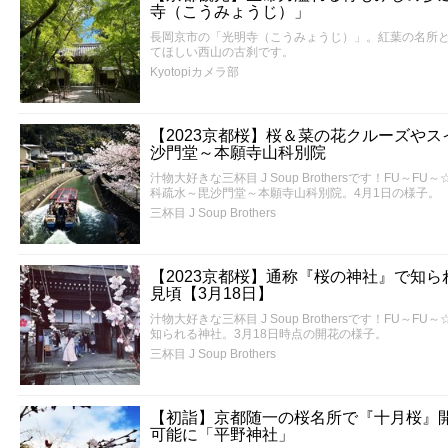
寺（こうみょうじ）」
長岡京市の「光明寺（こうみょうじ）」。紅葉の名所
てほしい西山の古刹です。
Kyotopiカメラ部
【2023京都桜】桜＆菜の花クルーズや
沙門堂～本願寺山科別院
汁物大好きな三杯目 J Soup Brothersです！FU
科疏水～毘沙門堂～本願寺山科別院。4月1日の様子。
三杯目 J Soup Brothers
【2023京都桜】通称『桜の神社』で知
見頃【3月18日】
汁物大好きな三杯目 J Soup Brothersです！FU
知られる神社。3月18日時点の開花の様子。
三杯目 J Soup Brothers
【初詣】京都随一の桜名所で『十月桜』
可能に「平野神社」