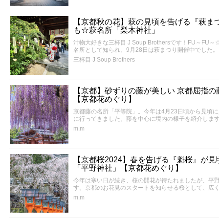
【京都秋の花】萩の見頃を告げる『萩ま
も☆萩名所「梨木神社」
汁物大好きな三杯目 J Soup Brothersです！FU
名所として知られ、9月28日は萩まつり開催中でした。
三杯目 J Soup Brothers
【京都】砂ずりの藤が美しい 京都屈指の
【京都花めぐり】
京都藤の名所「平等院」。今年は4月23日頃から見頃
に行ってきました。藤を中心に境内の様子を紹介します
m.m
【京都桜2024】春を告げる『魁桜』が見
「平野神社」【京都花めぐり】
今年は寒い日が続き、桜の開花が待たれましたが、平
す。京都のお花見のスタートを知らせる桜として、広く
m.m