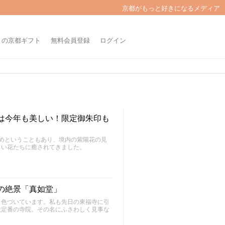
京都がもっと好きになるメディア
きの京都ギフト
無料会員登録
ログイン
花は今年も美しい！限定御朱印も
めということもあり、境内の紫陽花の見
しい花たちに癒されてきました。
葉の絶景「真如堂」
く色づいています。私も先日の東福寺に引
大定番の寺院、その名にふさわしく見事な