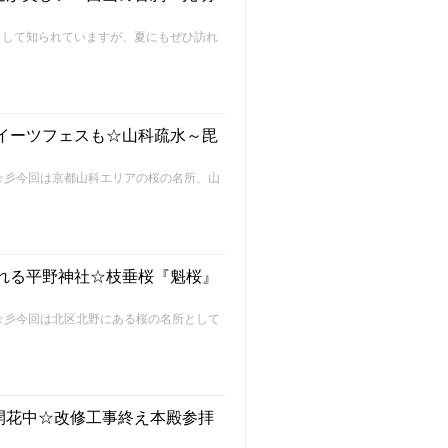
として知られていますが、夏にもぜひ訪れ
スイーツフェスも☆山科疏水～毘
～FU～☆彡今回は京都山科エリアの桜の名所、山
られる平野神社☆枝垂桜『魁桜』
～FU～☆彡今回は北区北野にある桜の名所として
開花中☆改修工事終え本殿参拝