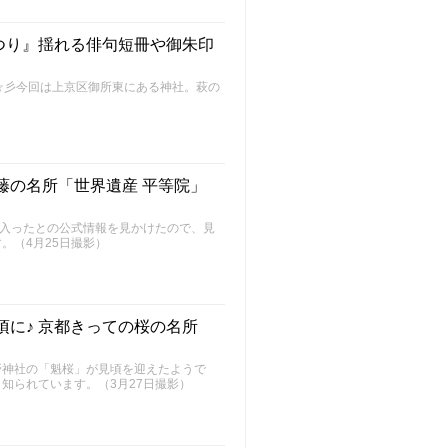
つり』揺れる俳句短冊や御朱印
～FU～☆彡今回は上京区御所東にある神社。萩の
藤の名所「世界遺産 平等院」
に入ったとの公式情報を見かけたので、見
。（4月25日撮影）
頃に♪ 京都きっての桜の名所
野神社の「魁桜」が見頃を迎えたようで
知られています。（3月27日撮影）