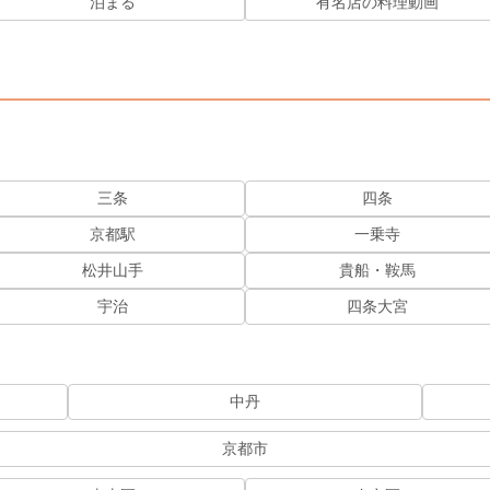
泊まる
有名店の料理動画
三条
四条
京都駅
一乗寺
松井山手
貴船・鞍馬
宇治
四条大宮
中丹
京都市