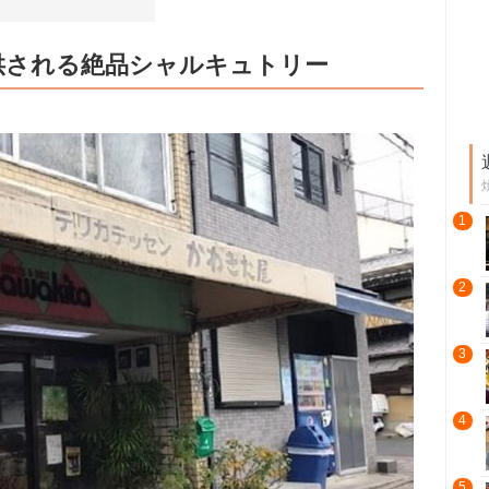
供される絶品シャルキュトリー
1
2
3
4
5