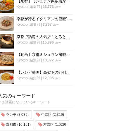
【京都】ミシュラン掲載店がスパイスカレーのレシピ公開！カレー専門店「カレープラント」スパイスカレーのレシピ公開！
Kyotopi 編集部
|
13,773
view
京都が誇るイタリアンの巨匠"笹島シェフ"の料理動画第二弾！今度はリゾット！
Kyotopi 編集部
|
3,767
view
京都で話題の人気店！とろとろ濃厚バスクチーズケーキの作り方〜「フォーチュンガーデン京都」
Kyotopi 編集部
|
15,896
view
【動画】京都ミシュラン掲載蕎麦店『花もも』店主が蕎麦を打つすべて
Kyotopi 編集部
|
10,372
view
【レシピ動画】高架下の行列ラーメン店「大中」にプロのチャーハンを教わる！
Kyotopi 編集部
|
12,905
view
人気のキーワード
いま話題になっているキーワード
ランチ (3,039)
中京区 (2,319)
京都市 (10,151)
左京区 (1,629)