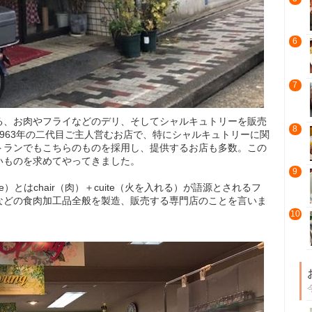
6
7
る、お肉やフライなどのデリ、そしてシャルキュトリーを販売
8
963年の二代目ご主人営むお店で、特にシャルキュトリーに関
トランでもこちらのものを採用し、提供するお店も多数。この
いものを求めてやってきました。
9
ie）とはchair（肉）＋cuite（火を入れる）が語源とされるフ
などの食肉加工品全般を製造、販売する専門店のことを言いま
10