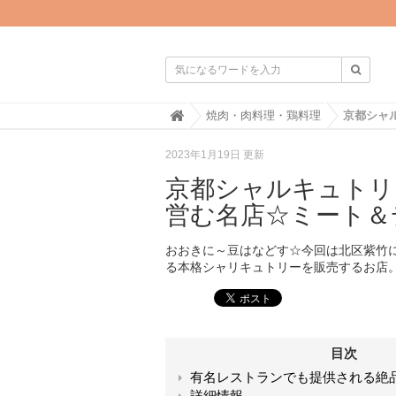

H
焼肉・肉料理・鶏料理
o
m
2023年1月19日 更新
e
京都シャルキュトリ
営む名店☆ミート＆
おおきに～豆はなどす☆今回は北区紫竹
る本格シャリキュトリーを販売するお店
目次
有名レストランでも提供される絶
詳細情報