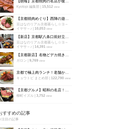
【朗報】京都焼肉の名店が復活！烏丸御池に『焼肉 三吉』が帰ってきました！
Kyotopi 編集部
|
15,512
view
【京都焼肉めぐり】西陣の遊郭リノベーションの老舗焼肉店！コスパ最強でいつも人気☆「焼肉 江畑」
豆はなのリアル京都暮らし☆ヨ～
イヤサ～♪
|
10,053
view
【新店】京都駅八条口前好立地に4月24日グランドオープン！牛しゃぶ牛すき食べ放題「但馬屋」
豆はなのリアル京都暮らし☆ヨ～
イヤサ～♪
|
14,391
view
【京都新店】名物どデカ焼き鳥レバー串99円！人気焼鳥酒場の姉妹店が四条烏丸にオープン
ガロン
|
9,769
view
京都で極上肉ランチ！老舗から幻の和牛店まで「厳選６店」【まとめ】
キョウトピ まとめ部
|
122,790
view
【京都グルメ】昭和の名店！上質なお肉をお手頃価格で！老舗のすき焼き店「キムラ」
柳町イズル
|
3,752
view
おすすめの記事
今注目の記事