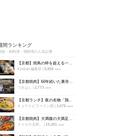
週間ランキング
焼肉・肉料理・鶏料理の人気記事
【京都】焼鳥の枠を超える一軒 薪と炭で魅せるミシュラン掲載の鶏料理店「wabiya」
Kyotopi 編集部
|
5,956
view
【京都焼肉】60年続いた裏寺町の名店を受け継ぐ 昔ながらのホルモン焼肉「三吉」
つきはし
|
2,773
view
【京都ランチ】夜の名物「鶏そば」が昼に登場 炭火焼鳥の人気店「串くら 京都本店」
キョウトピラーメン部
|
3,476
view
【京都焼肉】大満腹の大満足ホルモン焼肉店が伏見桃山にオープン「ひふみ屋」
スイカ小太郎。
|
15,391
view