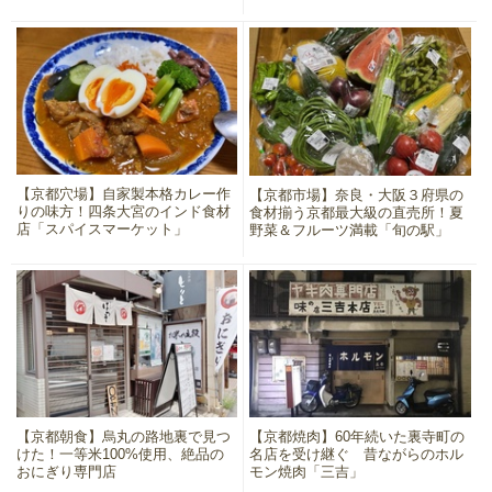
【京都穴場】自家製本格カレー作
【京都市場】奈良・大阪３府県の
りの味方！四条大宮のインド食材
食材揃う京都最大級の直売所！夏
店「スパイスマーケット」
野菜＆フルーツ満載「旬の駅」
【京都朝食】烏丸の路地裏で見つ
【京都焼肉】60年続いた裏寺町の
けた！一等米100%使用、絶品の
名店を受け継ぐ 昔ながらのホル
おにぎり専門店
モン焼肉「三吉」