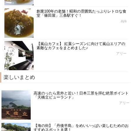
創業100年の老舗！昭和の雰囲気たっぷりレトロな食
堂「篠田屋」三条駅すぐ！
aya
【嵐山カフェ】 紅葉シーズンに向けて嵐山エリアの
素敵なカフェをまとめました♪
アリー
楽しいまとめ
高速のったら意外と近い！日本三景を拝む絶景ポイント
「天橋立ビューランド」
アリー
【海の街】「丹後半島」をめいいっぱい楽しむためのお
すすめスポット８選！