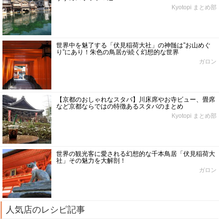
Kyotopi まとめ部
世界中を魅了する「伏見稲荷大社」の神髄は”お山めぐ
り”にあり！朱色の鳥居が続く幻想的な世界
ガロン
【京都のおしゃれなスタバ】川床席やお寺ビュー、畳席
など京都ならではの特徴あるスタバのまとめ
Kyotopi まとめ部
世界の観光客に愛される幻想的な千本鳥居「伏見稲荷大
社」その魅力を大解剖！
ガロン
人気店のレシピ記事