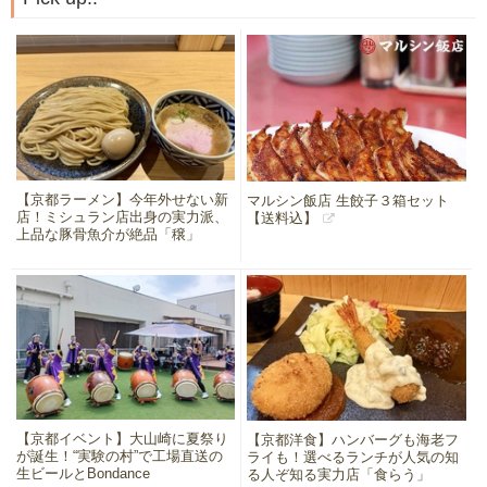
【京都ラーメン】今年外せない新
マルシン飯店 生餃子３箱セット
店！ミシュラン店出身の実力派、
【送料込】
上品な豚骨魚介が絶品「穣」
【京都イベント】大山崎に夏祭り
【京都洋食】ハンバーグも海老フ
が誕生！“実験の村”で工場直送の
ライも！選べるランチが人気の知
生ビールとBondance
る人ぞ知る実力店「食らう」