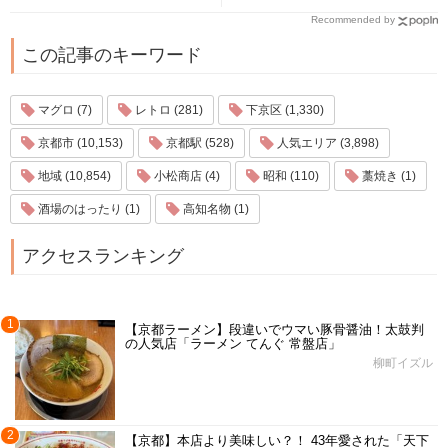
Recommended by
この記事のキーワード
マグロ (7)
レトロ (281)
下京区 (1,330)
京都市 (10,153)
京都駅 (528)
人気エリア (3,898)
地域 (10,854)
小松商店 (4)
昭和 (110)
藁焼き (1)
酒場のはったり (1)
高知名物 (1)
アクセスランキング
1
【京都ラーメン】段違いでウマい豚骨醤油！太鼓判
の人気店「ラーメン てんぐ 常盤店」
柳町イズル
2
【京都】本店より美味しい？！ 43年愛された「天下