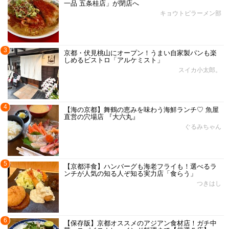
一品 五条桂店」が閉店へ
キョウトピラーメン部
3
京都・伏見桃山にオープン！うまい自家製パンも楽
しめるビストロ「アルケミスト」
スイカ小太郎。
4
【海の京都】舞鶴の恵みを味わう海鮮ランチ♡ 魚屋
直営の穴場店 『大六丸』
ぐるみちゃん
5
【京都洋食】ハンバーグも海老フライも！選べるラ
ンチが人気の知る人ぞ知る実力店「食らう」
つきはし
6
【保存版】京都オススメのアジアン食材店！ガチ中