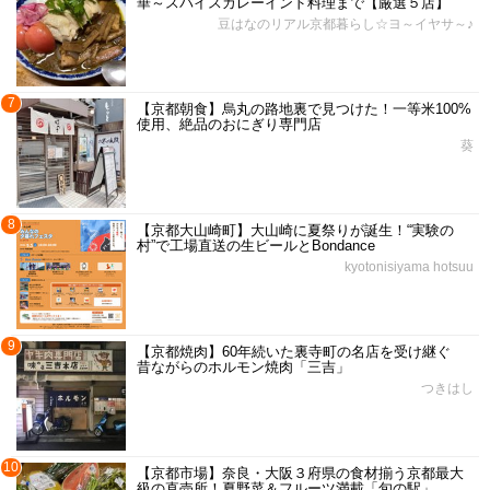
華～スパイスカレーインド料理まで【厳選５店】
豆はなのリアル京都暮らし☆ヨ～イヤサ～♪
7
【京都朝食】烏丸の路地裏で見つけた！一等米100%
使用、絶品のおにぎり専門店
葵
8
【京都大山崎町】大山崎に夏祭りが誕生！“実験の
村”で工場直送の生ビールとBondance
kyotonisiyama hotsuu
9
【京都焼肉】60年続いた裏寺町の名店を受け継ぐ
昔ながらのホルモン焼肉「三吉」
つきはし
10
【京都市場】奈良・大阪３府県の食材揃う京都最大
級の直売所！夏野菜＆フルーツ満載「旬の駅」