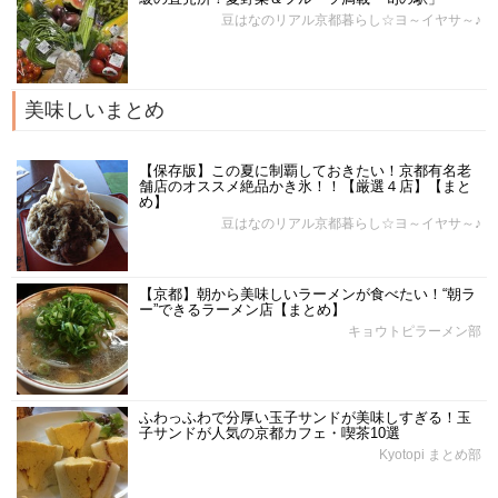
豆はなのリアル京都暮らし☆ヨ～イヤサ～♪
美味しいまとめ
【保存版】この夏に制覇しておきたい！京都有名老
舗店のオススメ絶品かき氷！！【厳選４店】【まと
め】
豆はなのリアル京都暮らし☆ヨ～イヤサ～♪
【京都】朝から美味しいラーメンが食べたい！“朝ラ
ー”できるラーメン店【まとめ】
キョウトピラーメン部
ふわっふわで分厚い玉子サンドが美味しすぎる！玉
子サンドが人気の京都カフェ・喫茶10選
Kyotopi まとめ部