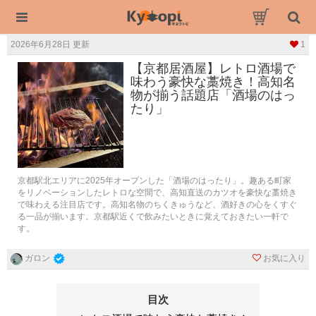
2026年6月28日 更新
1
【京都居酒屋】レトロ酒場で
味わう豪快な藁焼き！高知名
物が揃う話題店「酒場のはっ
たり」
京都駅北エリアに2025年オープンした「酒場のはったり」。趣ある町家
をリノベーションしたレトロな空間で、高知直送のカツオを豪快な藁焼き
で味わえる注目店です。高知名物のちくきゅうなど、酒好きの心をくすぐ
る一品が揃います。京都駅近くで飲みたいときに覚えておきたい一軒で
す。
お気に入り
ガロン
目次