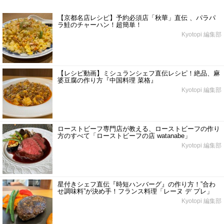
【京都名店レシピ】予約必須店「秋華」直伝 、パラパ
ラ鮭のチャーハン！超簡単！
Kyotopi 編集部
【レシピ動画】ミシュランシェフ直伝レシピ！絶品、麻
婆豆腐の作り方『中国料理 菜格』
Kyotopi 編集部
ローストビーフ専門店が教える、ローストビーフの作り
方のすべて「ローストビーフの店 watanabe」
Kyotopi 編集部
星付きシェフ直伝『時短ハンバーグ』の作り方！”合わ
せ調味料”が決め手！フランス料理「レーヌ デ プレ」
Kyotopi 編集部