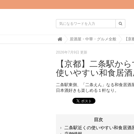

H
居酒屋・中華・グルメ全般
o
m
2026年7月9日 更新
e
【京都】二条駅から
使いやすい和食居酒
二条駅東側、「二条えん」なる和食居酒
日本酒好きも楽しめる１軒なり。
目次
二条駅近くの使いやすい和食居酒
店舗情報