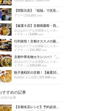
Kyotopi 編集部
|
5,003
view
【閲覧注意】「稲福」で伏見稲荷名物のすずめの丸焼きを食べてきた！【名物】
アリー
|
111,611
view
【厳選９店】京都祇園祭・四条烏丸界隈のオススメ朝食☆老舗喫茶～おばんざい～野菜ビュッフェ
豆はなのリアル京都暮らし☆ヨ～
イヤサ～♪
|
9,698
view
行列覚悟！京都オススメの最強コスパで有名なランチ「厳選６店舗」【保存版】
豆はなのリアル京都暮らし☆ヨ～
イヤサ～♪
|
211,462
view
京都中華名物カラシソバ！「厳選５店」病みつきになる老舗の味【徹底比較】
豆はなのリアル京都暮らし☆ヨ～
イヤサ～♪
|
106,630
view
餃子激戦区の京都！【厳選10軒】美味しい餃子を食べるならココ！
Kyotopi まとめ部
|
337,948
view
おすすめの記事
今注目の記事
【京都名店レシピ】予約必須店「秋華」直伝 、パラパラ鮭のチャーハン！超簡単！