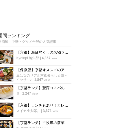
週間ランキング
居酒屋・中華・グルメ全般の人気記事
【京都】海鮮尽くしの名物ランチ2000円！烏丸の人気海鮮居酒屋が営業再開「雑魚や」
Kyotopi 編集部
|
4,357
view
【保存版】京都オススメのアジアン食材店！ガチ中華～スパイスカレーインド料理まで【厳選５店】
豆はなのリアル京都暮らし☆ヨ～
イヤサ～♪
|
1,847
view
【京都ランチ】驚愕コスパの羽つき餃子定食！960円でカレーやご飯が食べ放題
葵
|
2,247
view
【京都】ランチもあり！カレーやスパイスが効いたアテ、九州料理が揃う「aoBaru」
スイカ小太郎。
|
3,671
view
【京都ランチ】主役級の前菜＋選べるメインで2800円〜 評判の新店中国料理「春花秋実」