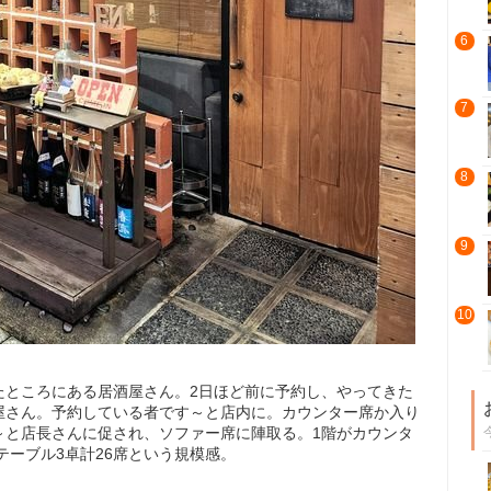
6
7
8
9
10
たところにある居酒屋さん。2日ほど前に予約し、やってきた
屋さん。予約している者です～と店内に。カウンター席か入り
～と店長さんに促され、ソファー席に陣取る。1階がカウンタ
テーブル3卓計26席という規模感。