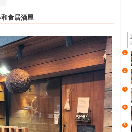
い和食居酒屋
1
2
3
4
5