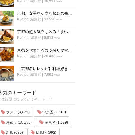
Kyotopi 編集部
|
10,597
view
京都、女子ウケ立ち飲みの先駆者「すいば」の人気メニュー『ポテトサラダ』の作り方
Kyotopi 編集部
|
12,550
view
京都の超人気立ち飲み「すいば」が美味しい『から揚げ』の作り方を伝授！
Kyotopi 編集部
|
8,813
view
京都を代表するガツ盛り食堂「ハイライト」の名物メニュー”唐揚げ”の作り方
Kyotopi 編集部
|
20,488
view
【京都名店レシピ】料理好き必見！京名物の鯖寿司を自宅でつくる！「酒房わかば」
Kyotopi 編集部
|
7,002
view
人気のキーワード
いま話題になっているキーワード
ランチ (3,039)
中京区 (2,319)
京都市 (10,153)
左京区 (1,629)
新店 (680)
伏見区 (992)