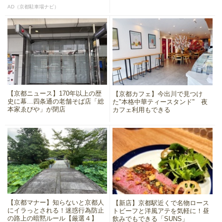
AD（京都駐車場ナビ）
【京都ニュース】170年以上の歴
【京都カフェ】今出川で見つけ
史に幕…四条通の老舗そば店「総
た"本格中華ティースタンド" 夜
本家ゑびや」が閉店
カフェ利用もできる
【京都マナー】知らないと京都人
【新店】京都駅近くで名物ロース
にイラっとされる！迷惑行為防止
トビーフと洋風アテを気軽に！昼
の路上の暗黙ルール【厳選４】
飲みでもできる「SUNS」