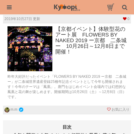
2019年10月27日 更新
0
【京都イベント】体験型花の
アート展 FLOWERS BY
NAKED 2019 ー京都 二条城
ー 10月26日～12月8日まで
開催！
昨年大好評だったイベント「FLOWERS BY NAKED 2019 ー京都 二条城
ー」が二条城世界遺産登録25種年記念イベントとして今年も開催されま
す！今年のテーマは「鳳凰」。唐門をはじめイベント会場内では幻想的な
鳳凰と花の舞が楽しめます。開催期間は10月26日（土）～12月8日（日）
です。
お気に入り
m.m
目次