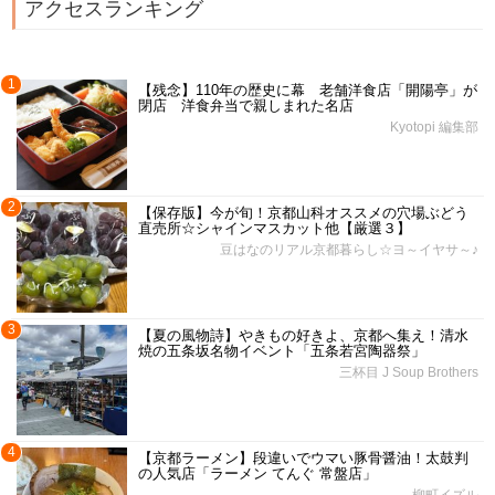
アクセスランキング
1
【残念】110年の歴史に幕 老舗洋食店「開陽亭」が
閉店 洋食弁当で親しまれた名店
Kyotopi 編集部
2
【保存版】今が旬！京都山科オススメの穴場ぶどう
直売所☆シャインマスカット他【厳選３】
豆はなのリアル京都暮らし☆ヨ～イヤサ～♪
3
【夏の風物詩】やきもの好きよ、京都へ集え！清水
焼の五条坂名物イベント「五条若宮陶器祭」
三杯目 J Soup Brothers
4
【京都ラーメン】段違いでウマい豚骨醤油！太鼓判
の人気店「ラーメン てんぐ 常盤店」
柳町イズル