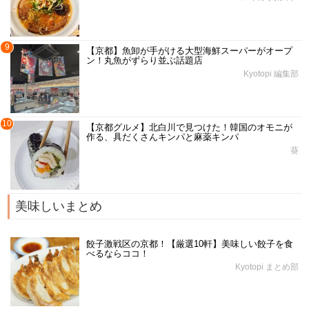
9
【京都】魚卸が手がける大型海鮮スーパーがオープ
ン！丸魚がずらり並ぶ話題店
Kyotopi 編集部
10
【京都グルメ】北白川で見つけた！韓国のオモニが
作る、具だくさんキンパと麻薬キンパ
葵
美味しいまとめ
餃子激戦区の京都！【厳選10軒】美味しい餃子を食
べるならココ！
Kyotopi まとめ部