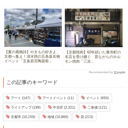
【夏の風物詩】やきもの好きよ、
【京都焼肉】60年続いた裏寺町の
京都へ集え！清水焼の五条坂名物
名店を受け継ぐ 昔ながらのホル
イベント「五条若宮陶器祭」
モン焼肉「三吉」
Recommended by
この記事のキーワード
アート (147)
アートイベント (11)
イベント (650)
ライトアップ (199)
中京区 (2,321)
二条城 (121)
京都市 (10,159)
地域 (10,860)
花 (213)