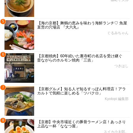
5
【海の京都】舞鶴の恵みを味わう海鮮ランチ♡ 魚屋
直営の穴場店 『大六丸』
ぐるみちゃん
6
【京都焼肉】60年続いた裏寺町の名店を受け継ぐ
昔ながらのホルモン焼肉「三吉」
つきはし
7
【京都グルメ】知る人ぞ知るすっぽん料理店！アラ
カルトで気軽に楽しめる「ツバクロ」
Kyotopi 編集部
8
【京都】中央市場近くの豚骨ラーメン店！あっさり
上品な一杯「ななつ屋」
スイカ小太郎。