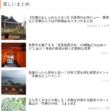
楽しいまとめ
【京都のおしゃれなスタバ】川床席やお寺ビュー、畳席
など京都ならではの特徴あるスタバのまとめ
Kyotopi まとめ部
世界中を魅了する「伏見稲荷大社」の神髄は”お山めぐ
り”にあり！朱色の鳥居が続く幻想的な世界
ガロン
高速のったら意外と近い！日本三景を拝む絶景ポイント
「天橋立ビューランド」
アリー
立ち尽くすほどの美しさ！京都を代表する観光スポット
嵐山の「竹林の小径」【まとめ】
Kyotopiカメラ部