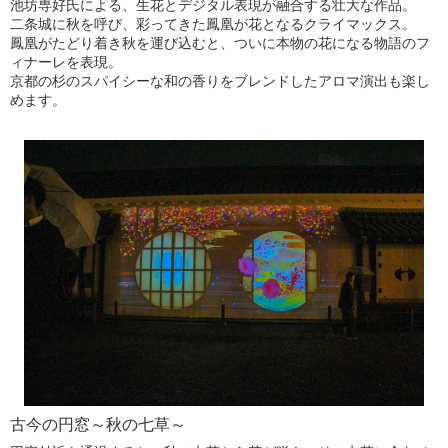
池坊専好氏による、生花とデジタル表現が融合する壮大な作品。
二条城に秋を呼び、彩ってきた鳳凰が花となるクライマックス。
鳳凰がたどり着き秋を運び込むと、ついに本物の花になる物語のフ
ィナーレを表現。
京都の杉のスパイシーな和の香りをブレンドしたアロマ演出も楽し
めます。
古今の円窓～秋の七草～