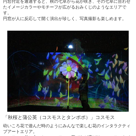
円窓付近を通過すると、秋の七草から花が咲き、その七草に合わせ
たイメージカラーやモチーフが広がるおみくじのようなエリアで
す。
円窓が人に反応して開く演出が珍しく、写真撮影も楽しめます。
「秋桜と蒲公英（コスモスとタンポポ）」コスモス
幼いころ花で遊んだ時のようにみんなで楽しむ花のインタラクティ
ブアートエリア。