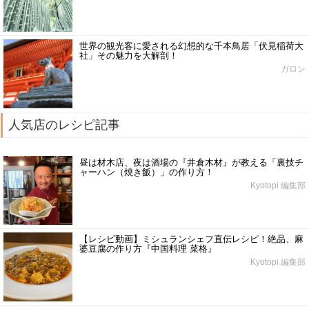
世界の観光客に愛される幻想的な千本鳥居「伏見稲荷大
社」その魅力を大解剖！
ガロン
人気店のレシピ記事
昼は材木店、夜は酒場の『井倉木材』が教える「裏技チ
ャーハン（焼き飯）」の作り方！
Kyotopi 編集部
【レシピ動画】ミシュランシェフ直伝レシピ！絶品、麻
婆豆腐の作り方『中国料理 菜格』
Kyotopi 編集部