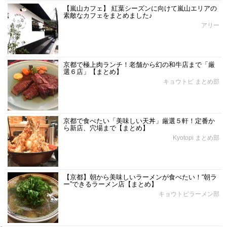
【嵐山カフェ】 紅葉シーズンに向けて嵐山エリアの
素敵なカフェをまとめました♪
アリー
京都で極上肉ランチ！老舗から幻の和牛店まで「厳
選６店」【まとめ】
キョウトピ まとめ部
京都で食べたい「美味しい天丼」厳選５軒！定番か
ら新店、穴場まで【まとめ】
Kyotopi まとめ部
【京都】朝から美味しいラーメンが食べたい！“朝ラ
ー”できるラーメン店【まとめ】
キョウトピラーメン部