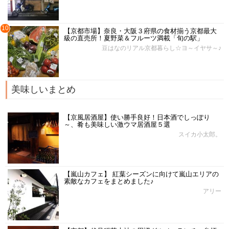
10
【京都市場】奈良・大阪３府県の食材揃う京都最大
級の直売所！夏野菜＆フルーツ満載「旬の駅」
豆はなのリアル京都暮らし☆ヨ～イヤサ～♪
美味しいまとめ
【京風居酒屋】使い勝手良好！日本酒でしっぽり
～、肴も美味しい激ウマ居酒屋５選
スイカ小太郎。
【嵐山カフェ】 紅葉シーズンに向けて嵐山エリアの
素敵なカフェをまとめました♪
アリー