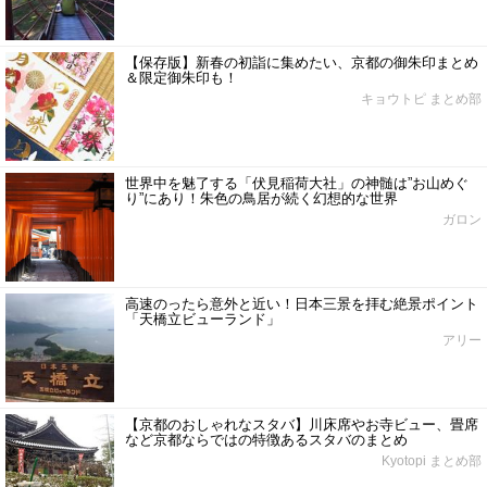
【保存版】新春の初詣に集めたい、京都の御朱印まとめ
＆限定御朱印も！
キョウトピ まとめ部
世界中を魅了する「伏見稲荷大社」の神髄は”お山めぐ
り”にあり！朱色の鳥居が続く幻想的な世界
ガロン
高速のったら意外と近い！日本三景を拝む絶景ポイント
「天橋立ビューランド」
アリー
【京都のおしゃれなスタバ】川床席やお寺ビュー、畳席
など京都ならではの特徴あるスタバのまとめ
Kyotopi まとめ部