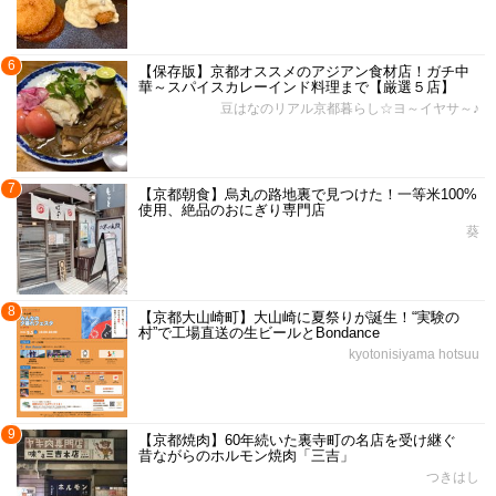
6
【保存版】京都オススメのアジアン食材店！ガチ中
華～スパイスカレーインド料理まで【厳選５店】
豆はなのリアル京都暮らし☆ヨ～イヤサ～♪
7
【京都朝食】烏丸の路地裏で見つけた！一等米100%
使用、絶品のおにぎり専門店
葵
8
【京都大山崎町】大山崎に夏祭りが誕生！“実験の
村”で工場直送の生ビールとBondance
kyotonisiyama hotsuu
9
【京都焼肉】60年続いた裏寺町の名店を受け継ぐ
昔ながらのホルモン焼肉「三吉」
つきはし