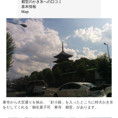
都堂のかき氷への口コミ
基本情報
Map
東寺から大宮通りを挟み、「針小路」を入ったところに特大かき氷
をだしてくれる「御生菓子司 東寺 都堂」があります。