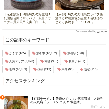
【京都銭湯】四条烏丸の好立地！
【京都】烏丸の路地裏にライブ感
祇園祭合間にサッパリ一風呂☆サ
溢れる炉端酒場が誕生！名物はの
ウナ＆露天風呂充実「白山湯」
どぐろ姿焼き「SuSuCoLi」
Recommended by
この記事のキーワード
かき氷 (105)
京都市 (10,152)
京都駅 (528)
人気エリア (3,898)
南区 (335)
和菓子 (482)
地域 (10,853)
抹茶 (213)
東寺 (94)
限定 (116)
アクセスランキング
1
【京都ラーメン】段違いでウマい豚骨醤油！太鼓判
の人気店「ラーメン てんぐ 常盤店」
柳町イズル