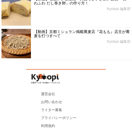
わふわ だし巻き卵」の作り方！
Kyotopi 編集部
【動画】京都ミシュラン掲載蕎麦店『花もも』店主が蕎
麦を打つすべて
Kyotopi 編集部
運営会社
お問い合わせ
ライター募集
プライバシーポリシー
利用規約