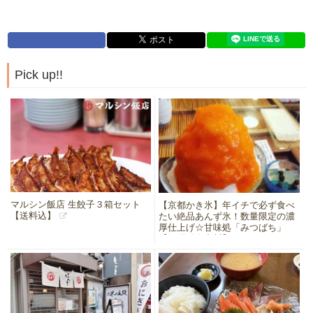
Pick up!!
マルシン飯店 生餃子３箱セット
【京都かき氷】年イチで必ず食べ
【送料込】
たい絶品あんず氷！数量限定の濃
厚仕上げ☆甘味処「みつばち」
【河原町今出川】