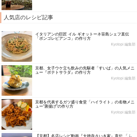
人気店のレシピ記事
イタリアンの巨匠 イル ギオットーネ笹島シェフ直伝
「ボンゴレビアンコ」の作り方
Kyotopi 編集部
京都、女子ウケ立ち飲みの先駆者「すいば」の人気メニ
ュー『ポテトサラダ』の作り方
Kyotopi 編集部
京都を代表するガツ盛り食堂「ハイライト」の名物メニ
ュー”唐揚げ”の作り方
Kyotopi 編集部
【京都】名店レシピ動画『大徳寺さいき家』直伝 「ふ