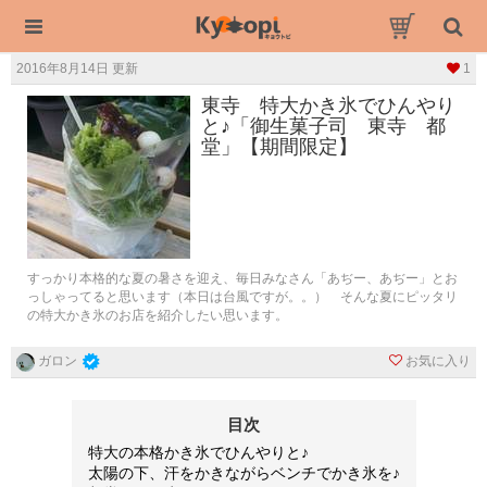
2016年8月14日 更新
1
東寺 特大かき氷でひんやり
と♪「御生菓子司 東寺 都
堂」【期間限定】
すっかり本格的な夏の暑さを迎え、毎日みなさん「あぢー、あぢー」とお
っしゃってると思います（本日は台風ですが。。） そんな夏にピッタリ
の特大かき氷のお店を紹介したい思います。
お気に入り
ガロン
目次
特大の本格かき氷でひんやりと♪
太陽の下、汗をかきながらベンチでかき氷を♪