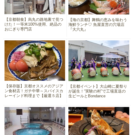
【京都朝食】烏丸の路地裏で見つ
【海の京都】舞鶴の恵みを味わう
けた！一等米100%使用、絶品の
海鮮ランチ♡ 魚屋直営の穴場店
おにぎり専門店
『大六丸』
【保存版】京都オススメのアジア
【京都イベント】大山崎に夏祭り
ン食材店！ガチ中華～スパイスカ
が誕生！“実験の村”で工場直送の
レーインド料理まで【厳選５店】
生ビールとBondance