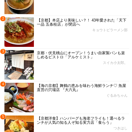
2
【京都】本店より美味しい？！ 43年愛された「天下
一品 五条桂店」が閉店へ
キョウトピラーメン部
3
京都・伏見桃山にオープン！うまい自家製パンも楽
しめるビストロ「アルケミスト」
スイカ小太郎。
4
【海の京都】舞鶴の恵みを味わう海鮮ランチ♡ 魚屋
直営の穴場店 『大六丸』
ぐるみちゃん
5
【京都洋食】ハンバーグも海老フライも！選べるラ
ンチが人気の知る人ぞ知る実力店「食らう」
つきはし