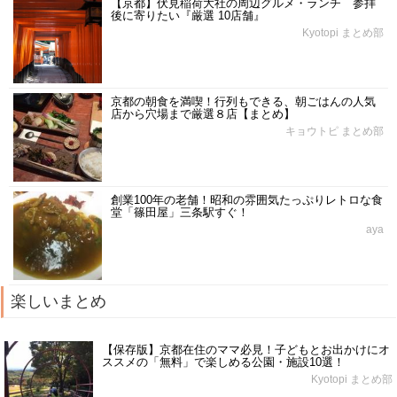
【京都】伏見稲荷大社の周辺グルメ・ランチ 参拝
後に寄りたい『厳選 10店舗』
Kyotopi まとめ部
京都の朝食を満喫！行列もできる、朝ごはんの人気
店から穴場まで厳選８店【まとめ】
キョウトピ まとめ部
創業100年の老舗！昭和の雰囲気たっぷりレトロな食
堂「篠田屋」三条駅すぐ！
aya
楽しいまとめ
【保存版】京都在住のママ必見！子どもとお出かけにオ
ススメの「無料」で楽しめる公園・施設10選！
Kyotopi まとめ部