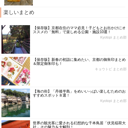
楽しいまとめ
【保存版】京都在住のママ必見！子どもとお出かけにオ
ススメの「無料」で楽しめる公園・施設10選！
Kyotopi まとめ部
【保存版】新春の初詣に集めたい、京都の御朱印まとめ
＆限定御朱印も！
キョウトピ まとめ部
【海の街】「丹後半島」をめいいっぱい楽しむためのお
すすめスポット８選！
Kyotopi まとめ部
世界の観光客に愛される幻想的な千本鳥居「伏見稲荷大
社」その魅力を大解剖！