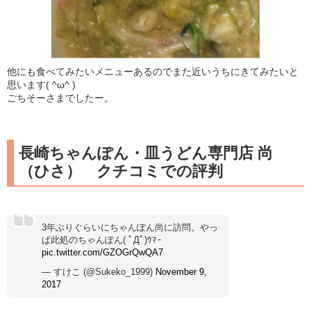
他にも食べてみたいメニューあるのでまた近いうちにきてみたいと
思います( ^ω^ )
ごちそーさまでしたー。
長崎ちゃんぽん・皿うどん専門店 尚
（ひさ） クチコミでの評判
3年ぶりぐらいにちゃんぽん尚に訪問。やっ
ぱ此処のちゃんぽん( ﾟДﾟ)ｳﾏｰ
pic.twitter.com/GZOGrQwQA7
— すけこ (@Sukeko_1999)
November 9,
2017