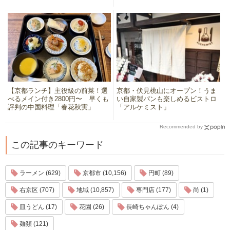
【京都ランチ】主役級の前菜！選
京都・伏見桃山にオープン！うま
べるメイン付き2800円〜 早くも
い自家製パンも楽しめるビストロ
評判の中国料理「春花秋実」
「アルケミスト」
Recommended by
この記事のキーワード
ラーメン (629)
京都市 (10,156)
円町 (89)
右京区 (707)
地域 (10,857)
専門店 (177)
尚 (1)
皿うどん (17)
花園 (26)
長崎ちゃんぽん (4)
麺類 (121)