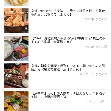
京都で食べたい「美味しい天丼」厳選５軒！定番か
ら新店、穴場まで【まとめ】
Kyotopi まとめ部
【2024】厳選食材が集まる"京都中央市場" 周辺のお
すすめ「食堂・食事処」８選
Kyotopi まとめ部
京都の朝食を満喫！行列もできる、朝ごはんの人気
店から穴場まで厳選８店【まとめ】
キョウトピ まとめ部
【京中華まとめ】少人数向け！はんなりと？お酒が
美味しい中華料理店４選
スイカ小太郎。