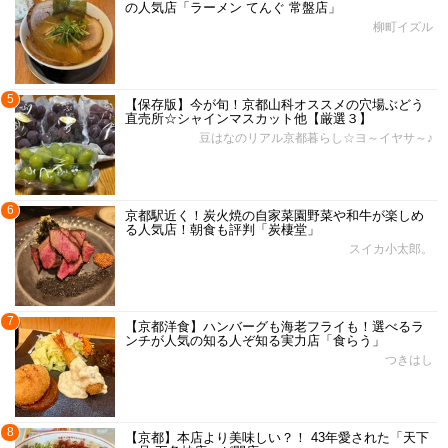
の人気店「ラーメン てんぐ 常盤店」
柳町イズル
5
【保存版】今が旬！京都山科オススメの穴場ぶどう
直売所☆シャインマスカット他【厳選３】
豆はなのリアル京都暮らし☆ヨ～イヤサ～♪
6
京都駅近く！炭火焼の自家菜園野菜や和牛が楽しめ
る人気店！朝食も評判「炭棲堂」
スイカ小太郎。
7
【京都洋食】ハンバーグも海老フライも！選べるラ
ンチが人気の知る人ぞ知る実力店「食らう」
つきはし
8
【京都】本店より美味しい？！ 43年愛された「天下