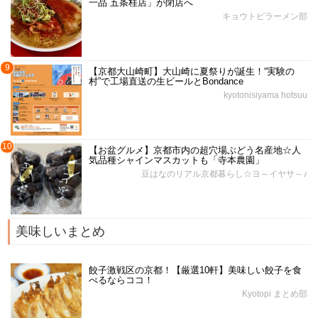
一品 五条桂店」が閉店へ
キョウトピラーメン部
9
【京都大山崎町】大山崎に夏祭りが誕生！“実験の
村”で工場直送の生ビールとBondance
kyotonisiyama hotsuu
10
【お盆グルメ】京都市内の超穴場ぶどう名産地☆人
気品種シャインマスカットも「寺本農園」
豆はなのリアル京都暮らし☆ヨ～イヤサ～♪
美味しいまとめ
餃子激戦区の京都！【厳選10軒】美味しい餃子を食
べるならココ！
Kyotopi まとめ部