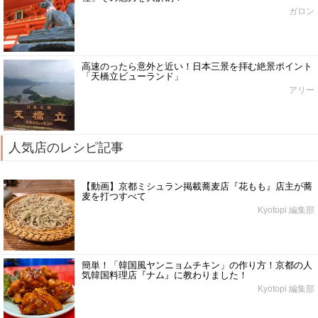
ガロン
高速のったら意外と近い！日本三景を拝む絶景ポイント
「天橋立ビューランド」
アリー
人気店のレシピ記事
【動画】京都ミシュラン掲載蕎麦店『花もも』店主が蕎
麦を打つすべて
Kyotopi 編集部
簡単！「韓国風ヤンニョムチキン」の作り方！京都の人
気韓国料理店『ナム』に教わりました！
Kyotopi 編集部