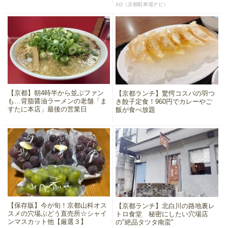
AD（京都駐車場ナビ）
【京都】朝4時半から並ぶファン
【京都ランチ】驚愕コスパの羽つ
も…背脂醤油ラーメンの老舗「ま
き餃子定食！960円でカレーやご
すたに本店」最後の営業日
飯が食べ放題
【保存版】今が旬！京都山科オス
【京都ランチ】北白川の路地裏レ
スメの穴場ぶどう直売所☆シャイ
トロ食堂 秘密にしたい穴場店
ンマスカット他【厳選３】
の"絶品タツタ南蛮"