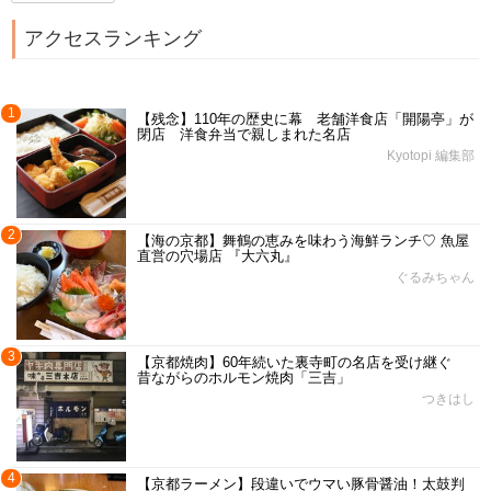
アクセスランキング
1
【残念】110年の歴史に幕 老舗洋食店「開陽亭」が
閉店 洋食弁当で親しまれた名店
Kyotopi 編集部
2
【海の京都】舞鶴の恵みを味わう海鮮ランチ♡ 魚屋
直営の穴場店 『大六丸』
ぐるみちゃん
3
【京都焼肉】60年続いた裏寺町の名店を受け継ぐ
昔ながらのホルモン焼肉「三吉」
つきはし
4
【京都ラーメン】段違いでウマい豚骨醤油！太鼓判