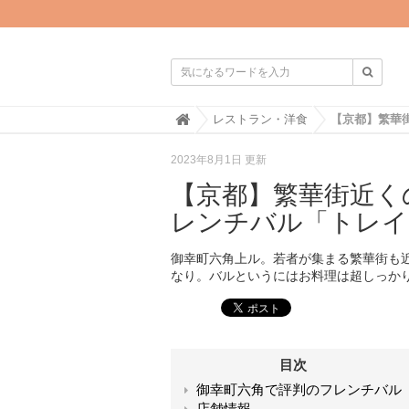

H
レストラン・洋食
o
m
2023年8月1日 更新
e
【京都】繁華街近く
レンチバル「トレイ
御幸町六角上ル。若者が集まる繁華街も
なり。バルというにはお料理は超しっか
目次
御幸町六角で評判のフレンチバル
店舗情報