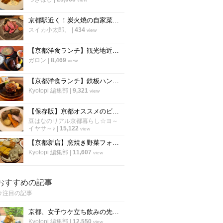
京都駅近く！炭火焼の自家菜園野菜や和牛が楽しめる人気店！朝食も評判「炭棲堂」
スイカ小太郎。
|
434
view
【京都洋食ランチ】観光地近くに佇む町の名店 ボリューミーな定食が評判！七条東山「里」
ガロン
|
8,469
view
【京都洋食ランチ】鉄板ハンバーグ健在！東山二条の人気店「イノツチ」が向かいに移転！
Kyotopi 編集部
|
9,321
view
【保存版】京都オススメのビストロ！ランチは行列必至店から予約必須店まで【厳選6店】
豆はなのリアル京都暮らし☆ヨ～
イヤサ～♪
|
15,122
view
【京都新店】窯焼き野菜フォカッチャが600円で食べ放題！五十棲系の新店が烏丸に
Kyotopi 編集部
|
11,607
view
おすすめの記事
今注目の記事
京都、女子ウケ立ち飲みの先駆者「すいば」の人気メニュー『ポテトサラダ』の作り方
Kyotopi 編集部
|
12,550
view