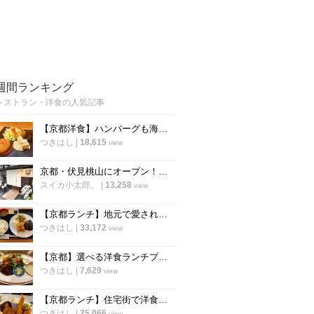
週間ランキング
レストラン・洋食の人気記事
【京都洋食】ハンバーグも海老フライも！選べるランチが人気の知る人ぞ知る実力店「食らう」
つきはし
|
18,615
view
京都・伏見桃山にオープン！うまい自家製パンも楽しめるビストロ「アルケミスト」
スイカ小太郎。
|
13,258
view
【京都ランチ】地元で愛される老舗洋食店！手作りの味をリーズナブルに「舟形」
つきはし
|
33,172
view
【京都】選べる洋食ランチプレートが人気！ご近所で愛される洋食バル「スロウフロウ」
つきはし
|
7,629
view
【京都ランチ】住宅街で洋食の新店を発見！満足度の高いプレートが評判「洋食堂nook」
つきはし
|
25,066
view