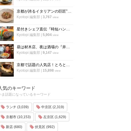
京都が誇るイタリアンの巨匠"笹島シェフ"の料理動画第二弾！今度はリゾット！
Kyotopi 編集部
|
3,767
view
星付きシェフ直伝『時短ハンバーグ』の作り方！”合わせ調味料”が決め手！フランス料理「レーヌ デ プレ」
Kyotopi 編集部
|
5,904
view
昼は材木店、夜は酒場の『井倉木材』が教える「裏技チャーハン（焼き飯）」の作り方！
Kyotopi 編集部
|
9,147
view
京都で話題の人気店！とろとろ濃厚バスクチーズケーキの作り方〜「フォーチュンガーデン京都」
Kyotopi 編集部
|
15,898
view
人気のキーワード
いま話題になっているキーワード
ランチ (3,039)
中京区 (2,319)
京都市 (10,153)
左京区 (1,629)
新店 (680)
伏見区 (992)