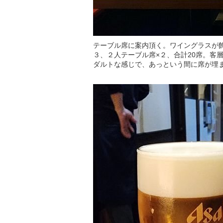
テーブル席に案内頂く。ワイングラスが飾
３、２人テーブル席×２、合計20席。客
ダルトな感じで、あっという間に席が埋