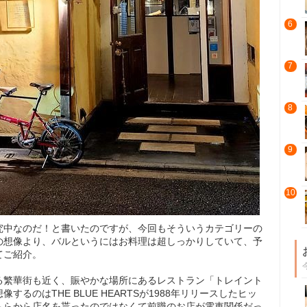
6
7
8
9
10
究中なのだ！と書いたのですが、今回もそういうカテゴリーの
の想像より、バルというにはお料理は超しっかりしていて、予
てご紹介。
る繁華街も近く、賑やかな場所にあるレストラン「トレイント
るのはTHE BLUE HEARTSが1988年リリースしたヒッ
ちらから店名を貰ったのではなくて前職のお店が電車関係だっ