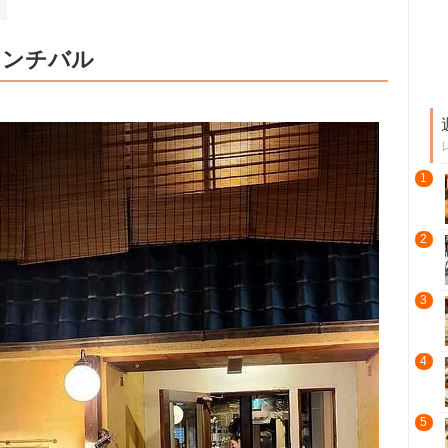
レンチバル
1
2
3
4
5