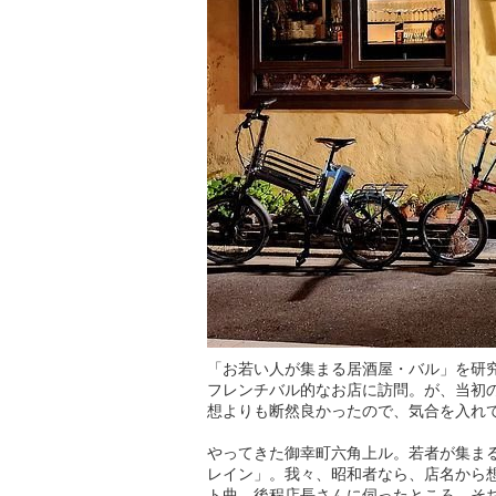
「お若い人が集まる居酒屋・バル」を研
フレンチバル的なお店に訪問。が、当初
想よりも断然良かったので、気合を入れ
やってきた御幸町六角上ル。若者が集ま
レイン」。我々、昭和者なら、店名から想像す
ト曲。後程店長さんに伺ったところ、そ