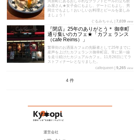
河原町にあるおしゃれなクラフトビールの立ち飲
み屋さん★女子会にもよし、デートにもよし、男
同士でもよし！おいしいお料理とビールを楽しみ
ましょう！
ぐるみちゃん
|
7,039
view
『閉店』25年のありがとう＊ 御幸町
通り集いのカフェ★「カフェ ランス
（cafe Reims）」
繁華街のお洒落カフェの先駆者として25年までに
産声を上げたカフェランス御幸町店。常に第一線
を走り続けたカジュアルカフェ。11月26日にてラ
ストフィナーレとなりました。
cafequeen
|
9,265
view
4 件
運営会社