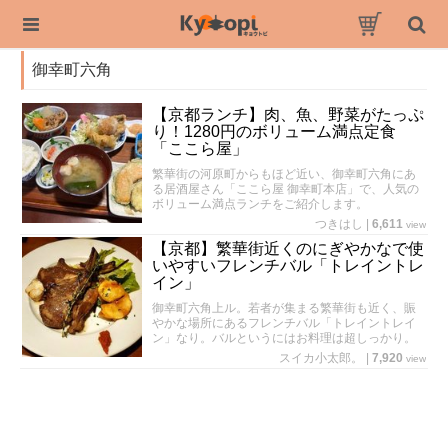
御幸町六角
【京都ランチ】肉、魚、野菜がたっぷ
り！1280円のボリューム満点定食
「ここら屋」
繁華街の河原町からもほど近い、御幸町六角にあ
る居酒屋さん「ここら屋 御幸町本店」で、人気の
ボリューム満点ランチをご紹介します。
つきはし
|
6,611
view
【京都】繁華街近くのにぎやかなで使
いやすいフレンチバル「トレイントレ
イン」
御幸町六角上ル。若者が集まる繁華街も近く、賑
やかな場所にあるフレンチバル「トレイントレイ
ン」なり。バルというにはお料理は超しっかり。
スイカ小太郎。
|
7,920
view