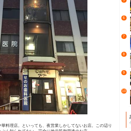
5
6
7
8
9
10
中華料理店。といっても、夜営業しかしてないお店。この辺り