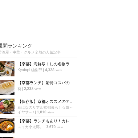
週間ランキング
居酒屋・中華・グルメ全般の人気記事
【京都】海鮮尽くしの名物ランチ2000円！烏丸の人気海鮮居酒屋が営業再開「雑魚や」
Kyotopi 編集部
|
4,328
view
【京都ランチ】驚愕コスパの羽つき餃子定食！960円でカレーやご飯が食べ放題
葵
|
2,238
view
【保存版】京都オススメのアジアン食材店！ガチ中華～スパイスカレーインド料理まで【厳選５店】
豆はなのリアル京都暮らし☆ヨ～
イヤサ～♪
|
1,810
view
【京都】ランチもあり！カレーやスパイスが効いたアテ、九州料理が揃う「aoBaru」
スイカ小太郎。
|
3,670
view