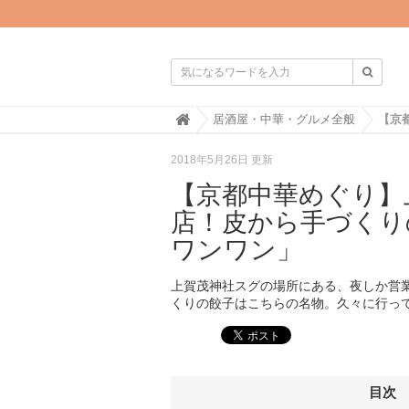

H
居酒屋・中華・グルメ全般
o
m
2018年5月26日 更新
e
【京都中華めぐり】
店！皮から手づくり
ワンワン」
上賀茂神社スグの場所にある、夜しか営
くりの餃子はこちらの名物。久々に行っ
目次