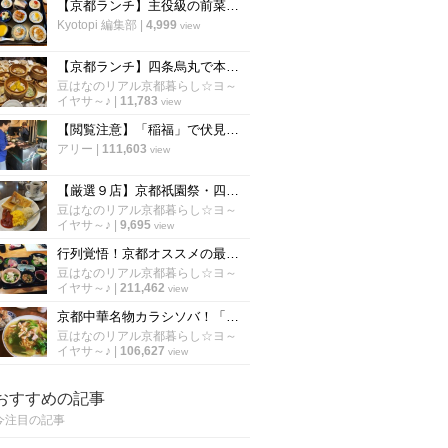
【京都ランチ】主役級の前菜＋選べるメインで2800円〜 評判の新店中国料理「春花秋実」
Kyotopi 編集部
|
4,999
view
【京都ランチ】四条烏丸で本場ワゴンサービスの香港飲茶バイキング「老香港酒家京都」
豆はなのリアル京都暮らし☆ヨ～
イヤサ～♪
|
11,783
view
【閲覧注意】「稲福」で伏見稲荷名物のすずめの丸焼きを食べてきた！【名物】
アリー
|
111,603
view
【厳選９店】京都祇園祭・四条烏丸界隈のオススメ朝食☆老舗喫茶～おばんざい～野菜ビュッフェ
豆はなのリアル京都暮らし☆ヨ～
イヤサ～♪
|
9,695
view
行列覚悟！京都オススメの最強コスパで有名なランチ「厳選６店舗」【保存版】
豆はなのリアル京都暮らし☆ヨ～
イヤサ～♪
|
211,462
view
京都中華名物カラシソバ！「厳選５店」病みつきになる老舗の味【徹底比較】
豆はなのリアル京都暮らし☆ヨ～
イヤサ～♪
|
106,627
view
おすすめの記事
今注目の記事