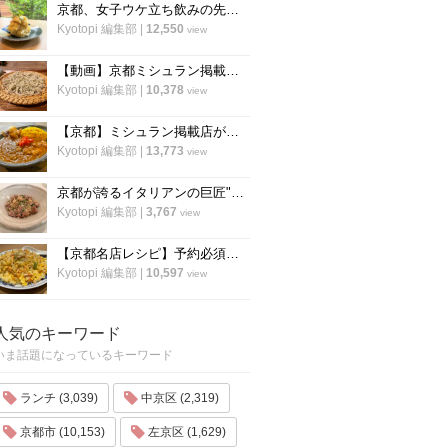
京都、女子ウケ立ち飲みの先駆者「すいば」の人気メニュー『ポテトサラダ』の作り方
Kyotopi 編集部
|
12,550
view
【動画】京都ミシュラン掲載蕎麦店『花もも』店主が蕎麦を打つすべて
Kyotopi 編集部
|
10,378
view
【京都】ミシュラン掲載店がスパイスカレーのレシピ公開！カレー専門店「カレープラント」スパイスカレーのレシピ公開！
Kyotopi 編集部
|
13,773
view
京都が誇るイタリアンの巨匠"笹島シェフ"の料理動画第二弾！今度はリゾット！
Kyotopi 編集部
|
3,767
view
【京都名店レシピ】予約必須店「秋華」直伝 、パラパラ鮭のチャーハン！超簡単！
Kyotopi 編集部
|
10,597
view
人気のキーワード
いま話題になっているキーワード
ランチ (3,039)
中京区 (2,319)
京都市 (10,153)
左京区 (1,629)