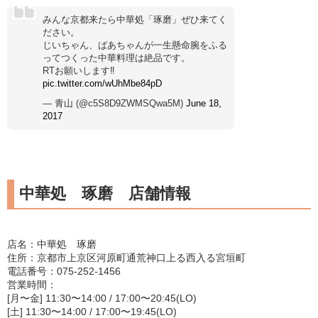
みんな京都来たら中華処「琢磨」ぜひ来てく
ださい。
じいちゃん、ばあちゃんが一生懸命腕をふる
ってつくった中華料理は絶品です。
RTお願いします‼
pic.twitter.com/wUhMbe84pD
— 青山 (@c5S8D9ZWMSQwa5M)
June 18,
2017
中華処 琢磨 店舗情報
店名：中華処 琢磨
住所：京都市上京区河原町通荒神口上る西入る宮垣町
電話番号：075-252-1456
営業時間：
[月〜金] 11:30〜14:00 / 17:00〜20:45(LO)
[土] 11:30〜14:00 / 17:00〜19:45(LO)