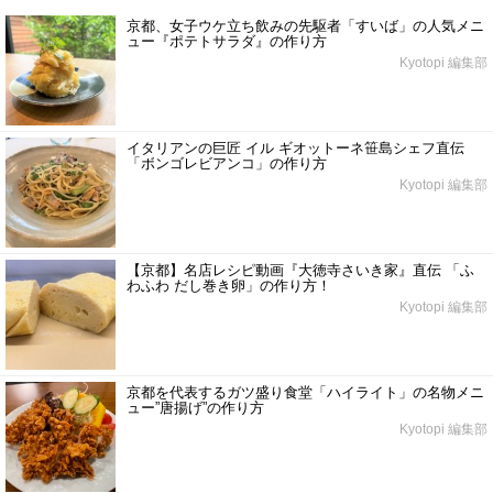
京都、女子ウケ立ち飲みの先駆者「すいば」の人気メニ
ュー『ポテトサラダ』の作り方
Kyotopi 編集部
イタリアンの巨匠 イル ギオットーネ笹島シェフ直伝
「ボンゴレビアンコ」の作り方
Kyotopi 編集部
【京都】名店レシピ動画『大徳寺さいき家』直伝 「ふ
わふわ だし巻き卵」の作り方！
Kyotopi 編集部
京都を代表するガツ盛り食堂「ハイライト」の名物メニ
ュー”唐揚げ”の作り方
Kyotopi 編集部