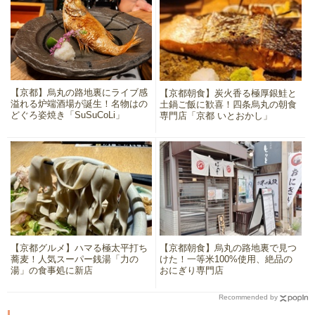
【京都】烏丸の路地裏にライブ感
【京都朝食】炭火香る極厚銀鮭と
溢れる炉端酒場が誕生！名物はの
土鍋ご飯に歓喜！四条烏丸の朝食
どぐろ姿焼き「SuSuCoLi」
専門店「京都 いとおかし」
【京都グルメ】ハマる極太平打ち
【京都朝食】烏丸の路地裏で見つ
蕎麦！人気スーパー銭湯「力の
けた！一等米100%使用、絶品の
湯」の食事処に新店
おにぎり専門店
Recommended by