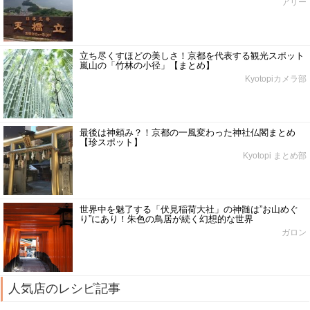
アリー
立ち尽くすほどの美しさ！京都を代表する観光スポット
嵐山の「竹林の小径」【まとめ】
Kyotopiカメラ部
最後は神頼み？！京都の一風変わった神社仏閣まとめ
【珍スポット】
Kyotopi まとめ部
世界中を魅了する「伏見稲荷大社」の神髄は”お山めぐ
り”にあり！朱色の鳥居が続く幻想的な世界
ガロン
人気店のレシピ記事