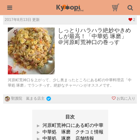
2017年8月13日 更新
2
しっとりハラハラ絶妙やきめ
しが最高！「中華処 琢磨」
＠河原町荒神口の巻っす
河原町荒神口を上がって、少し奥まったところにある町の中華料理店「中
華処 琢磨」でランチっす。絶妙なチャーハンがオススメです。
お気に入り
聖護院 嵐まる店主
目次
河原町荒神口にある町の中華
中華処 琢磨 クチコミ情報
中華処 琢磨 店舗情報