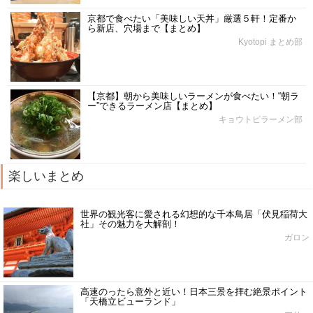
京都で食べたい「美味しい天丼」厳選５軒！定番か
ら新店、穴場まで【まとめ】
Kyotopi まとめ部
【京都】朝から美味しいラーメンが食べたい！“朝ラ
ー”できるラーメン店【まとめ】
キョウトピラーメン部
楽しいまとめ
世界の観光客に愛される幻想的な千本鳥居「伏見稲荷大
社」その魅力を大解剖！
ガロン
高速のったら意外と近い！日本三景を拝む絶景ポイント
「天橋立ビューランド」