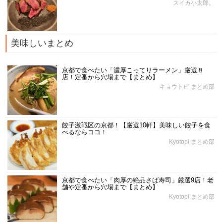
スイカ小太郎。
美味しいまとめ
京都で食べたい「濃厚こってりラーメン」厳選８
店！定番から穴場まで【まとめ】
キョウトピ まとめ部
餃子激戦区の京都！【厳選10軒】美味しい餃子を食
べるならココ！
Kyotopi まとめ部
京都で食べたい「肉厚の絶品さば寿司」厳選9店！老
舗や定番から穴場まで【まとめ】
Kyotopi まとめ部