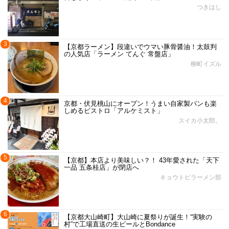
つきはし
3
【京都ラーメン】段違いでウマい豚骨醤油！太鼓判
の人気店「ラーメン てんぐ 常盤店」
柳町イズル
4
京都・伏見桃山にオープン！うまい自家製パンも楽
しめるビストロ「アルケミスト」
スイカ小太郎。
5
【京都】本店より美味しい？！ 43年愛された「天下
一品 五条桂店」が閉店へ
キョウトピラーメン部
6
【京都大山崎町】大山崎に夏祭りが誕生！“実験の
村”で工場直送の生ビールとBondance