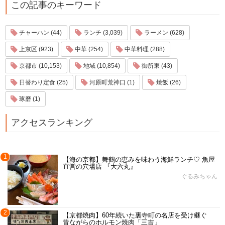
この記事のキーワード
チャーハン (44)
ランチ (3,039)
ラーメン (628)
上京区 (923)
中華 (254)
中華料理 (288)
京都市 (10,153)
地域 (10,854)
御所東 (43)
日替わり定食 (25)
河原町荒神口 (1)
焼飯 (26)
琢磨 (1)
アクセスランキング
1
【海の京都】舞鶴の恵みを味わう海鮮ランチ♡ 魚屋
直営の穴場店 『大六丸』
ぐるみちゃん
2
【京都焼肉】60年続いた裏寺町の名店を受け継ぐ
昔ながらのホルモン焼肉「三吉」