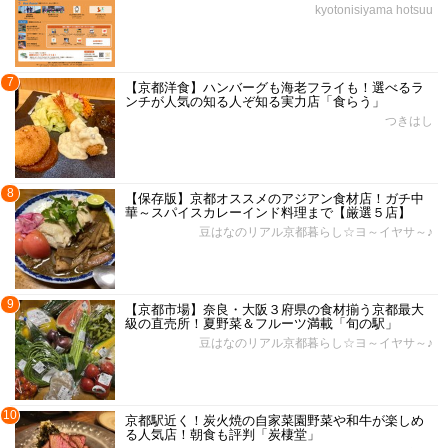
kyotonisiyama hotsuu
7
【京都洋食】ハンバーグも海老フライも！選べるラ
ンチが人気の知る人ぞ知る実力店「食らう」
つきはし
8
【保存版】京都オススメのアジアン食材店！ガチ中
華～スパイスカレーインド料理まで【厳選５店】
豆はなのリアル京都暮らし☆ヨ～イヤサ～♪
9
【京都市場】奈良・大阪３府県の食材揃う京都最大
級の直売所！夏野菜＆フルーツ満載「旬の駅」
豆はなのリアル京都暮らし☆ヨ～イヤサ～♪
10
京都駅近く！炭火焼の自家菜園野菜や和牛が楽しめ
る人気店！朝食も評判「炭棲堂」