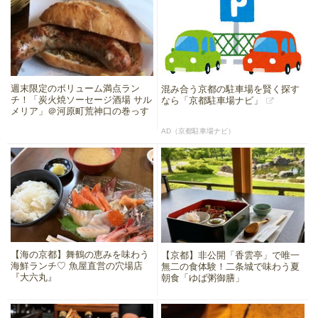
週末限定のボリューム満点ラン
混み合う京都の駐車場を賢く探す
チ！「炭火焼ソーセージ酒場 サル
なら「京都駐車場ナビ」
メリア」＠河原町荒神口の巻っす
AD（京都駐車場ナビ）
【海の京都】舞鶴の恵みを味わう
【京都】非公開「香雲亭」で唯一
海鮮ランチ♡ 魚屋直営の穴場店
無二の食体験！二条城で味わう夏
『大六丸』
朝食「ゆば粥御膳」