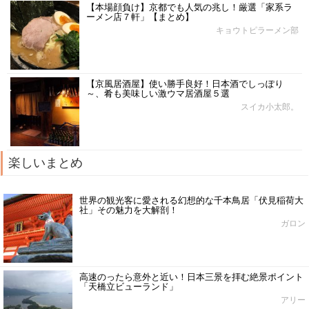
【本場顔負け】京都でも人気の兆し！厳選「家系ラ
ーメン店７軒」【まとめ】
キョウトピラーメン部
【京風居酒屋】使い勝手良好！日本酒でしっぽり
～、肴も美味しい激ウマ居酒屋５選
スイカ小太郎。
楽しいまとめ
世界の観光客に愛される幻想的な千本鳥居「伏見稲荷大
社」その魅力を大解剖！
ガロン
高速のったら意外と近い！日本三景を拝む絶景ポイント
「天橋立ビューランド」
アリー