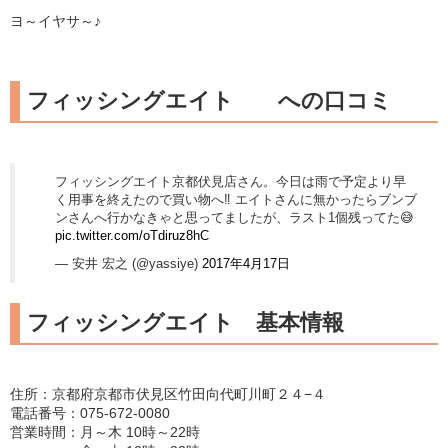
ヨ～イヤサ～♪
フィッシングエイト への口コミ
フィッシングエイト京都伏見店さん。今日は雨で予定より早
く用事を終えたので買い物へ‼︎ エイトさんに無かったらブンブ
ンさんへ行かなきゃと思ってましたが、ラスト1個残ってた😅
pic.twitter.com/oTdiruz8hC
— 安井 宏之 (@yassiye)
2017年4月17日
フィッシングエイト 基本情報
住所：京都府京都市伏見区竹田向代町川町２４−４
電話番号：075-672-0080
営業時間：月～木 10時～22時