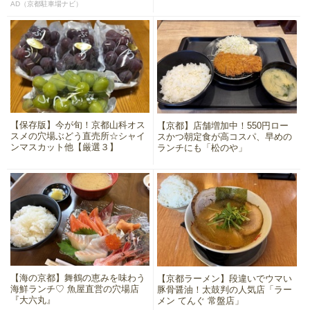
AD（京都駐車場ナビ）
【保存版】今が旬！京都山科オス
【京都】店舗増加中！550円ロー
スメの穴場ぶどう直売所☆シャイ
スかつ朝定食が高コスパ、早めの
ンマスカット他【厳選３】
ランチにも「松のや」
【海の京都】舞鶴の恵みを味わう
【京都ラーメン】段違いでウマい
海鮮ランチ♡ 魚屋直営の穴場店
豚骨醤油！太鼓判の人気店「ラー
『大六丸』
メン てんぐ 常盤店」