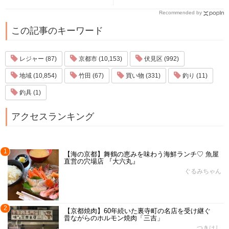
Recommended by
この記事のキーワード
レジャー (87)
京都市 (10,153)
伏見区 (992)
地域 (10,854)
竹田 (67)
買い物 (331)
釣り (11)
釣具 (1)
アクセスランキング
1
【海の京都】舞鶴の恵みを味わう海鮮ランチ♡ 魚屋
直営の穴場店 『大六丸』
ぐるみちゃん
2
【京都焼肉】60年続いた裏寺町の名店を受け継ぐ
昔ながらのホルモン焼肉「三吉」
つきはし