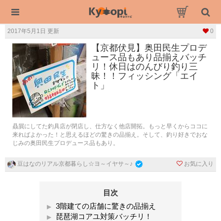
2017年5月1日 更新
0
【京都伏見】奥田民生プロデ
ュース品もあり品揃えバッチ
リ！休日はのんびり釣り三
昧！！フィッシング「エイ
ト」
贔屓にしてた釣具店が閉店し、仕方なく他店開拓。もっと早くからココに
来ればよかった！と思えるほどの驚きの品揃え。そして、釣り好きでおな
じみの奥田民生プロデュース品もあり。
お気に入り
豆はなのリアル京都暮らし☆ヨ～イヤサ～♪
目次
3階建ての店舗に驚きの品揃え
琵琶湖コアユ対策バッチリ！