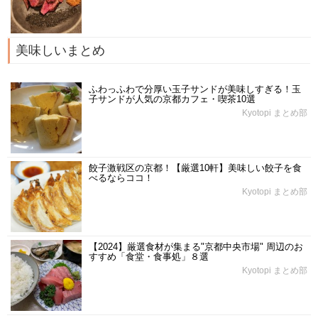
美味しいまとめ
ふわっふわで分厚い玉子サンドが美味しすぎる！玉
子サンドが人気の京都カフェ・喫茶10選
Kyotopi まとめ部
餃子激戦区の京都！【厳選10軒】美味しい餃子を食
べるならココ！
Kyotopi まとめ部
【2024】厳選食材が集まる"京都中央市場" 周辺のお
すすめ「食堂・食事処」８選
Kyotopi まとめ部