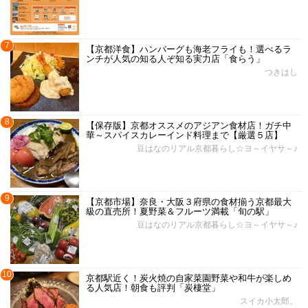
7
【京都洋食】ハンバーグも海老フライも！選べるラ
ンチが人気の知る人ぞ知る実力店「食らう」
つきはし
8
【保存版】京都オススメのアジアン食材店！ガチ中
華～スパイスカレーインド料理まで【厳選５店】
豆はなのリアル京都暮らし☆ヨ～イヤサ～♪
9
【京都市場】奈良・大阪３府県の食材揃う京都最大
級の直売所！夏野菜＆フルーツ満載「旬の駅」
豆はなのリアル京都暮らし☆ヨ～イヤサ～♪
10
京都駅近く！炭火焼の自家菜園野菜や和牛が楽しめ
る人気店！朝食も評判「炭棲堂」
スイカ小太郎。