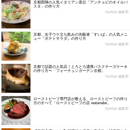
京都西陣の人気イタリアン直伝「アンチョビのオイルパ
スタ」の作り方
Kyotopi 編集部
京都、女子ウケ立ち飲みの先駆者「すいば」の人気メニ
ュー『ポテトサラダ』の作り方
Kyotopi 編集部
京都で話題の人気店！とろとろ濃厚バスクチーズケーキ
の作り方〜「フォーチュンガーデン京都」
Kyotopi 編集部
ローストビーフ専門店が教える、ローストビーフの作り
方のすべて「ローストビーフの店 watanabe」
Kyotopi 編集部