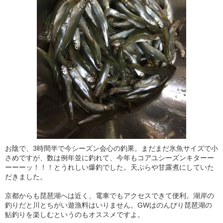
お陰で、3時間半で今シーズン会心の釣果。まだまだ氷魚サイズで小
さめですが、数は例年並に釣れて、今年もコアユシーズンキターー
ーーーッ！！！とうれしい爆釣でした。天ぷらや甘露煮にしていた
だきました。
京都からも琵琶湖へは近く、電車でもアクセスできて便利。湖岸の
釣りだと川とちがい遊漁料はいりません。GWはのんびり琵琶湖の
鮎釣りを楽しむというのもオススメですよ。