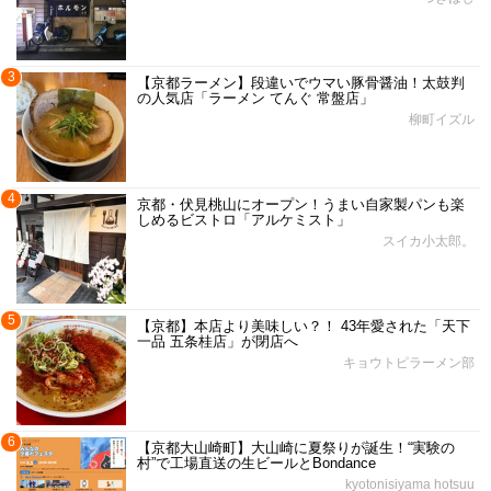
3
【京都ラーメン】段違いでウマい豚骨醤油！太鼓判
の人気店「ラーメン てんぐ 常盤店」
柳町イズル
4
京都・伏見桃山にオープン！うまい自家製パンも楽
しめるビストロ「アルケミスト」
スイカ小太郎。
5
【京都】本店より美味しい？！ 43年愛された「天下
一品 五条桂店」が閉店へ
キョウトピラーメン部
6
【京都大山崎町】大山崎に夏祭りが誕生！“実験の
村”で工場直送の生ビールとBondance
kyotonisiyama hotsuu