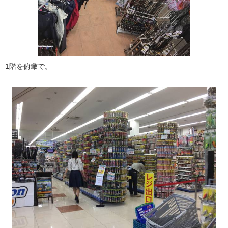
1階を俯瞰で。