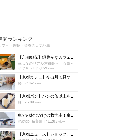
週間ランキング
カフェ・喫茶・茶寮の人気記事
【京都御苑】緑豊かなカフェでモーニング開始！朝活に老舗パン謹製『あんバタートースト』を☆
豆はなのリアル京都暮らし☆ヨ～
イヤサ～♪
|
5,059
view
【京都カフェ】今出川で見つけた"本格中華ティースタンド" 夜カフェ利用もできる
葵
|
2,967
view
【京都パン】パンの倍以上ある分厚さ！20年以上愛される「京風厚焼き玉子サンド」の極上テイクアウト
葵
|
2,208
view
車でのおでかけの救世主！京都市内で駐車場が3台以上あるカフェ【まとめ】
Kyotopi 編集部
|
41,203
view
【京都ニュース】ショック、残念の声広がる 出町の老舗喫茶が6月下旬閉店へ