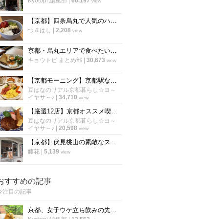
Kyotopi 編集部
|
60,197
view
【京都】四条烏丸で人気のハワイアンカフェ！話題のアサイーボウルも「エッグスシングス」
つきはし
|
2,208
view
京都・烏丸エリアで食べたい「絶品モーニング厳選６店」朝から京都を満喫しよう！【まとめ】
キョウトピ まとめ部
|
30,673
view
【京都モーニング】京都駅ならココが空いてる！京都を代表する老舗喫茶『イノダコーヒ』
豆はなのリアル京都暮らし☆ヨ～
イヤサ～♪
|
34,710
view
【厳選12店】京都オススメ喫茶店＆カフェ！ジャズ喫茶、ヴォーリズ建築、洋食他【左京区編】
豆はなのリアル京都暮らし☆ヨ～
イヤサ～♪
|
20,598
view
【京都】伏見桃山の素敵なスイーツカフェ「パレード伏見洋菓子店」
藤花
|
5,139
view
おすすめの記事
今注目の記事
京都、女子ウケ立ち飲みの先駆者「すいば」の人気メニュー『ポテトサラダ』の作り方