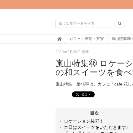

H
カフェ・喫茶・茶寮
o
m
2019年9月20日 更新
e
嵐山特集㊻ ロケーシ
の和スイーツを食べ
嵐山特集・第46弾は、カフェ「cafe 花
目次
ロケーション抜群！
本日はスイーツをいただきます♪