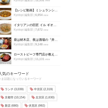
Kyotopi 編集部
|
12,552
view
【レシピ動画】ミシュランシェフ直伝レシピ！絶品、麻婆豆腐の作り方『中国料理 菜格』
Kyotopi 編集部
|
6,954
view
イタリアンの巨匠 イル ギオットーネ笹島シェフ直伝「ボンゴレビアンコ」の作り方
Kyotopi 編集部
|
7,672
view
昼は材木店、夜は酒場の『井倉木材』が教える「裏技チャーハン（焼き飯）」の作り方！
Kyotopi 編集部
|
9,148
view
ローストビーフ専門店が教える、ローストビーフの作り方のすべて「ローストビーフの店 watanabe」
Kyotopi 編集部
|
11,131
view
人気のキーワード
いま話題になっているキーワード
ランチ (3,039)
中京区 (2,319)
京都市 (10,154)
左京区 (1,630)
新店 (680)
伏見区 (992)