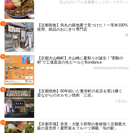
豆はなのリアル京都暮らし☆ヨ～イヤサ～♪
7
【京都朝食】烏丸の路地裏で見つけた！一等米100%
使用、絶品のおにぎり専門店
葵
8
【京都大山崎町】大山崎に夏祭りが誕生！“実験の
村”で工場直送の生ビールとBondance
kyotonisiyama hotsuu
9
【京都焼肉】60年続いた裏寺町の名店を受け継ぐ
昔ながらのホルモン焼肉「三吉」
つきはし
10
【京都市場】奈良・大阪３府県の食材揃う京都最大
級の直売所！夏野菜＆フルーツ満載「旬の駅」