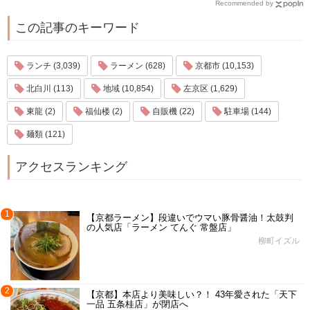
Recommended by
この記事のキーワード
ランチ (3,039)
ラーメン (628)
京都市 (10,153)
北白川 (113)
地域 (10,854)
左京区 (1,629)
東龍 (2)
福仙楼 (2)
自販機 (22)
駐車場 (144)
麺類 (121)
アクセスランキング
1
【京都ラーメン】段違いでウマい豚骨醤油！太鼓判
の人気店「ラーメン てんぐ 常盤店」
柳町イズル
2
【京都】本店より美味しい？！ 43年愛された「天下
一品 五条桂店」が閉店へ