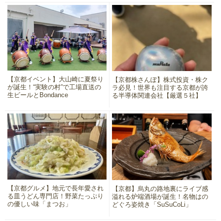
【京都イベント】大山崎に夏祭り
【京都株さんぽ】株式投資・株ク
が誕生！“実験の村”で工場直送の
ラ必見！世界も注目する京都が誇
生ビールとBondance
る半導体関連会社【厳選５社】
【京都グルメ】地元で長年愛され
【京都】烏丸の路地裏にライブ感
る皿うどん専門店！野菜たっぷり
溢れる炉端酒場が誕生！名物はの
の優しい味「まつお」
どぐろ姿焼き「SuSuCoLi」