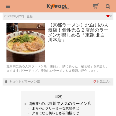
2023年6月22日 更新
0
【京都ラーメン】北白川の人
気店！個性光る２店舗のラー
メンが楽しめる「東龍 北白
川本店」
北白川にある人気ラーメン店「東龍」。隣にあった「福仙楼」を統合し、
ますますパワーアップ。美味しいラーメンを２種類ご紹介します。
キョウトピラーメン部
お気に入り
目次
激戦区の北白川で人気のラーメン店
まろやかクリーミーな東龍そば
クセになる美味しさ福仙楼そば