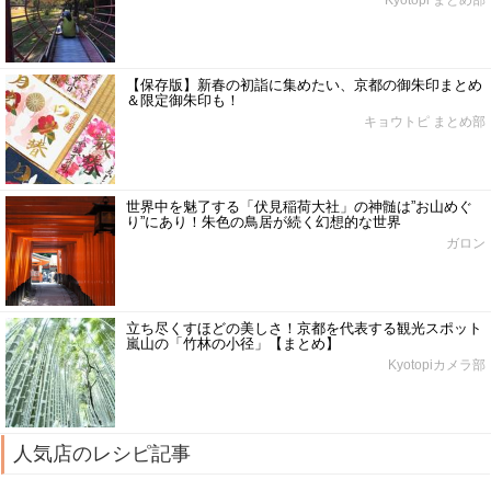
【保存版】新春の初詣に集めたい、京都の御朱印まとめ
＆限定御朱印も！
キョウトピ まとめ部
世界中を魅了する「伏見稲荷大社」の神髄は”お山めぐ
り”にあり！朱色の鳥居が続く幻想的な世界
ガロン
立ち尽くすほどの美しさ！京都を代表する観光スポット
嵐山の「竹林の小径」【まとめ】
Kyotopiカメラ部
人気店のレシピ記事