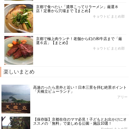
京都で食べたい「濃厚こってりラーメン」厳選８
店！定番から穴場まで【まとめ】
キョウトピ まとめ部
京都で極上肉ランチ！老舗から幻の和牛店まで「厳
選６店」【まとめ】
キョウトピ まとめ部
楽しいまとめ
高速のったら意外と近い！日本三景を拝む絶景ポイント
「天橋立ビューランド」
アリー
【保存版】京都在住のママ必見！子どもとお出かけにオ
ススメの「無料」で楽しめる公園・施設10選！
Kyotopi まとめ部