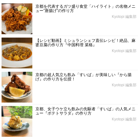
京都を代表するガツ盛り食堂「ハイライト」の名物メニ
ュー”唐揚げ”の作り方
Kyotopi 編集部
【レシピ動画】ミシュランシェフ直伝レシピ！絶品、麻
婆豆腐の作り方『中国料理 菜格』
Kyotopi 編集部
京都の超人気立ち飲み「すいば」が美味しい『から揚
げ』の作り方を伝授！
Kyotopi 編集部
京都、女子ウケ立ち飲みの先駆者「すいば」の人気メニ
ュー『ポテトサラダ』の作り方
Kyotopi 編集部