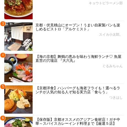
キョウトピラーメン部
3
京都・伏見桃山にオープン！うまい自家製パンも楽
しめるビストロ「アルケミスト」
スイカ小太郎。
4
【海の京都】舞鶴の恵みを味わう海鮮ランチ♡ 魚屋
直営の穴場店 『大六丸』
ぐるみちゃん
5
【京都洋食】ハンバーグも海老フライも！選べるラ
ンチが人気の知る人ぞ知る実力店「食らう」
つきはし
6
【保存版】京都オススメのアジアン食材店！ガチ中
華～スパイスカレーインド料理まで【厳選５店】