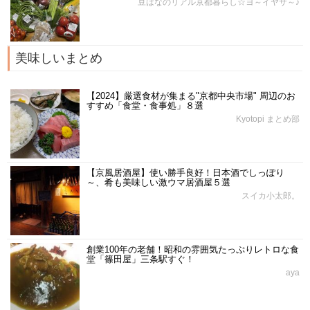
豆はなのリアル京都暮らし☆ヨ～イヤサ～♪
美味しいまとめ
【2024】厳選食材が集まる"京都中央市場" 周辺のお
すすめ「食堂・食事処」８選
Kyotopi まとめ部
【京風居酒屋】使い勝手良好！日本酒でしっぽり
～、肴も美味しい激ウマ居酒屋５選
スイカ小太郎。
創業100年の老舗！昭和の雰囲気たっぷりレトロな食
堂「篠田屋」三条駅すぐ！
aya