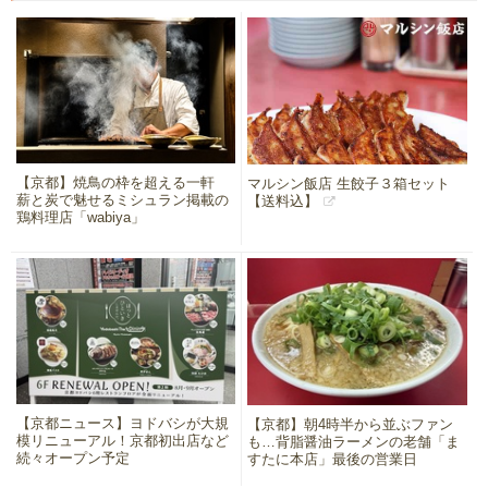
【京都】焼鳥の枠を超える一軒
マルシン飯店 生餃子３箱セット
薪と炭で魅せるミシュラン掲載の
【送料込】
鶏料理店「wabiya」
【京都ニュース】ヨドバシが大規
【京都】朝4時半から並ぶファン
模リニューアル！京都初出店など
も…背脂醤油ラーメンの老舗「ま
続々オープン予定
すたに本店」最後の営業日