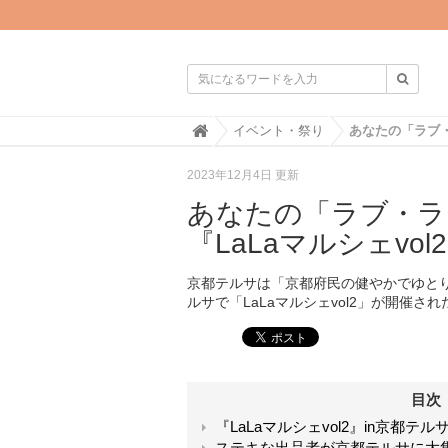

H
イベント・祭り
o
m
2023年12月4日 更新
e
あなたの「ラブ・ラ
『LaLaマルシェvo
京都テルサは「京都府民の健やかでゆと
ルサで「LaLaマルシェvol2」が開催さ
目次
『LaLaマルシェvol2』in京都テル
ステキな出品者が京都テルサに大