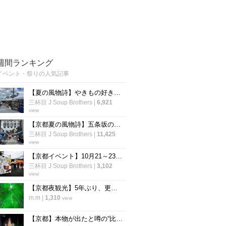
週間ランキング
イベント・祭りの人気記事
【夏の風物詩】やきもの好きよ、京都へ集え！清水焼の五条坂名物イベント「五条若宮陶器祭」
三杯目 J Soup Brothers
|
6,921
view
【京都夏の風物詩】五条坂の名物イベント『陶器まつり』が名称改め再始動「五条若宮陶器祭」
三杯目 J Soup Brothers
|
11,425
view
【京都イベント】10月21～23日開催☆京都最大級の大陶器市「清水焼の郷まつり」
三杯目 J Soup Brothers
|
3,102
view
【京都夜観光】5年ぶり、更に進化を遂げて復活 幻想的な癒しのライトアップ「東山観月路」
m.m
|
1,310
view
【京都】本物が出たと噂の“比叡山お化け屋敷”が26年ぶりに復活！あの恐怖体験が蘇る