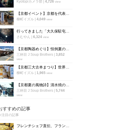
Kyotopiカメラ部
|
4,726
view
【京都イベント】京都を代表する夏の陶器市「五条若宮陶器祭」 会期は8月10日まで
柳町イズル
|
4,049
view
行ってきました「大久保駐屯地夏まつり」8/9は「桂駐屯地納涼夏祭り」開催【イベント】
さむやん
|
6,324
view
【京都陶器めぐり】恒例夏の風物詩！400もの陶器商が清水界隈に集結☆五条坂「陶器まつり」
三杯目 J Soup Brothers
|
3,852
view
【京都三大古本まつり】世界遺産・下鴨神社の糺の森で毎年恒例「下鴨納涼古本まつり」が開催
柳町イズル
|
1,965
view
【京都夏の風物詩】清水焼の本場でお値ごろの陶器がズラリ！お気に入りの食器を探してぶらり☆「京都五条坂 陶器まつり」
三杯目 J Soup Brothers
|
5,744
view
おすすめの記事
今注目の記事
フレンチシェフ直伝、フランスの家庭料理『ジャガイモとミートソースのグラタン』の作り方