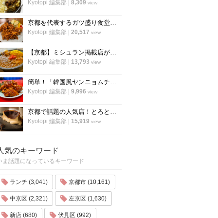
Kyotopi 編集部
|
8,309
view
京都を代表するガツ盛り食堂「ハイライト」の名物メニュー”唐揚げ”の作り方
Kyotopi 編集部
|
20,517
view
【京都】ミシュラン掲載店がスパイスカレーのレシピ公開！カレー専門店「カレープラント」スパイスカレーのレシピ公開！
Kyotopi 編集部
|
13,793
view
簡単！「韓国風ヤンニョムチキン」の作り方！京都の人気韓国料理店『ナム』に教わりました！
Kyotopi 編集部
|
9,996
view
京都で話題の人気店！とろとろ濃厚バスクチーズケーキの作り方〜「フォーチュンガーデン京都」
Kyotopi 編集部
|
15,919
view
人気のキーワード
いま話題になっているキーワード
ランチ (3,041)
京都市 (10,161)
中京区 (2,321)
左京区 (1,630)
新店 (680)
伏見区 (992)