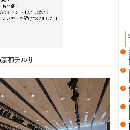
ジも開催！
びのイベントもいっぱい！
ッチンカーも駆けつけました！
1
in京都テルサ
2
3
4
5