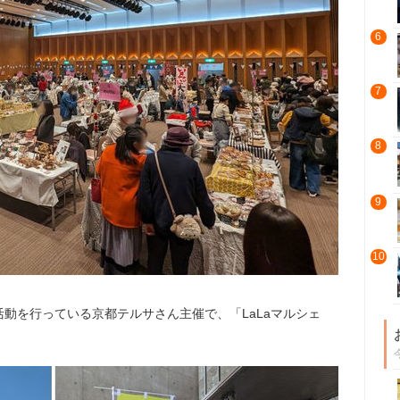
6
7
8
9
10
動を行っている京都テルサさん主催で、「LaLaマルシェ