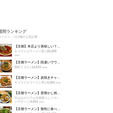
週間ランキング
ラーメン・つけ麺の人気記事
【京都】本店より美味しい？！ 43年愛された「天下一品 五条桂店」が閉店へ
キョウトピラーメン部
|
20,209
view
【京都ラーメン】段違いでウマい豚骨醤油！太鼓判の人気店「ラーメン てんぐ 常盤店」
柳町イズル
|
12,031
view
【京都ラーメン】炭焼きチャーシューの衝撃！名店の系譜を継ぐ実力店「麺屋 大ちゃん」
キョウトピラーメン部
|
4,304
view
【京都ラーメン】昔懐かし焼豚＆後乗せ青ネギ！太秦映画村スグの人気店「ラーメンてんぐ」
豆はなのリアル京都暮らし☆ヨ～
イヤサ～♪
|
9,951
view
【京都ラーメン】無性に食べたくなる老舗の一杯！限定メニューあり「新福菜館 天神川店」