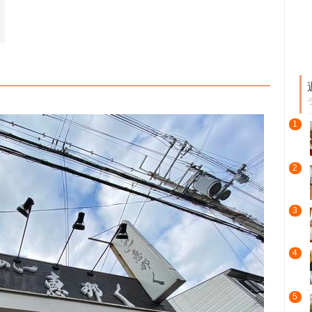
！
1
2
3
4
5