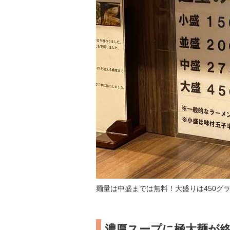
麺量は中盛までは無料！大盛りは450グラ
濃厚スープに極太麺が