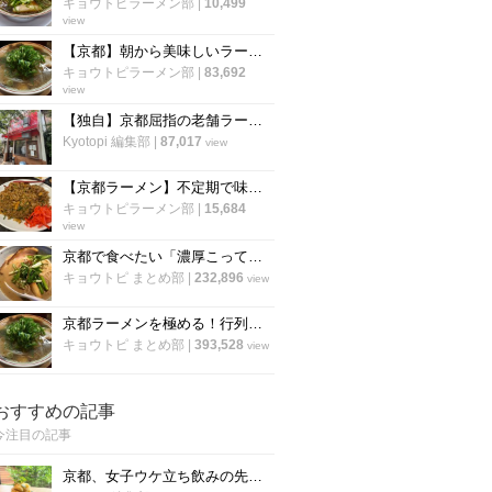
キョウトピラーメン部
|
10,499
view
【京都】朝から美味しいラーメンが食べたい！“朝ラー”できるラーメン店【まとめ】
キョウトピラーメン部
|
83,692
view
【独自】京都屈指の老舗ラーメン店「ますたに 北白川本店」が7月で無期限休業へ
Kyotopi 編集部
|
87,017
view
【京都ラーメン】不定期で味わえる知る人ぞ知る名物”焼飯”！〆にも使える人気店「きんざん」
キョウトピラーメン部
|
15,684
view
京都で食べたい「濃厚こってりラーメン」厳選８店！定番から穴場まで【まとめ】
キョウトピ まとめ部
|
232,896
view
京都ラーメンを極める！行列必至の人気店「厳選12店」市内から郊外店まで
キョウトピ まとめ部
|
393,528
view
おすすめの記事
今注目の記事
京都、女子ウケ立ち飲みの先駆者「すいば」の人気メニュー『ポテトサラダ』の作り方