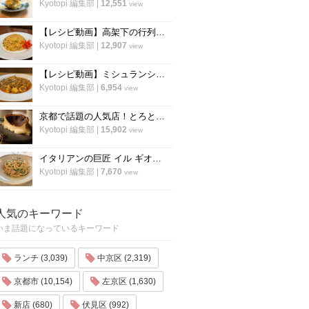
Kyotopi 編集部
|
12,551
view
【レシピ動画】高架下の行列ラーメン店「大中」にプロのチャーハンを教わる！
Kyotopi 編集部
|
12,907
view
【レシピ動画】ミシュランシェフ直伝レシピ！絶品、麻婆豆腐の作り方『中国料理 菜格』
Kyotopi 編集部
|
6,954
view
京都で話題の人気店！とろとろ濃厚バスクチーズケーキの作り方〜「フォーチュンガーデン京都」
Kyotopi 編集部
|
15,902
view
イタリアンの巨匠 イル ギオットーネ笹島シェフ直伝「ボンゴレビアンコ」の作り方
Kyotopi 編集部
|
7,670
view
人気のキーワード
いま話題になっているキーワード
ランチ (3,039)
中京区 (2,319)
京都市 (10,154)
左京区 (1,630)
新店 (680)
伏見区 (992)