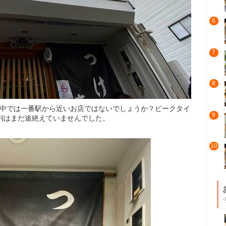
6
7
8
の中では一番駅から近いお店ではないでしょうか？ピークタイ
9
列はまだ途絶えていませんでした。
10