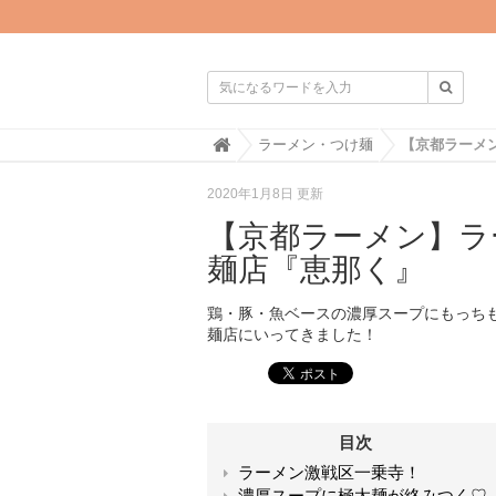

H
ラーメン・つけ麺
o
m
2020年1月8日 更新
e
【京都ラーメン】ラ
麺店『恵那く』
鶏・豚・魚ベースの濃厚スープにもっち
麺店にいってきました！
目次
ラーメン激戦区一乗寺！
濃厚スープに極太麺が絡みつく♡