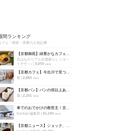
週間ランキング
カフェ・喫茶・茶寮の人気記事
【京都御苑】緑豊かなカフェでモーニング開始！朝活に老舗パン謹製『あんバタートースト』を☆
豆はなのリアル京都暮らし☆ヨ～
イヤサ～♪
|
5,055
view
【京都カフェ】今出川で見つけた"本格中華ティースタンド" 夜カフェ利用もできる
葵
|
2,965
view
【京都パン】パンの倍以上ある分厚さ！20年以上愛される「京風厚焼き玉子サンド」の極上テイクアウト
葵
|
2,201
view
車でのおでかけの救世主！京都市内で駐車場が3台以上あるカフェ【まとめ】
Kyotopi 編集部
|
41,194
view
【京都ニュース】ショック、残念の声広がる 出町の老舗喫茶が6月下旬閉店へ