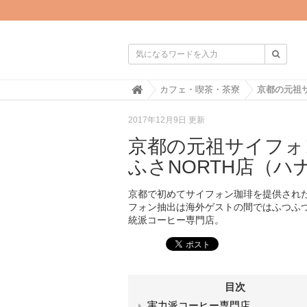

H
カフェ・喫茶・茶寮
o
m
2017年12月9日 更新
e
京都の元祖サイフォ
ふさNORTH店（
京都で初めてサイフォン珈琲を提供され
フォン抽出は海外ゲストの間ではふつふ
統派コーヒー専門店。
目次
実力派コーヒー専門店