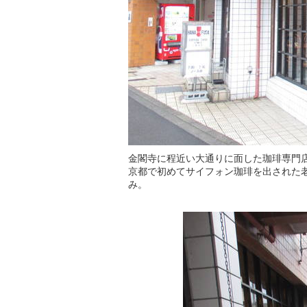
金閣寺に程近い大通りに面した珈琲専門
京都で初めてサイフォン珈琲を出された
み。