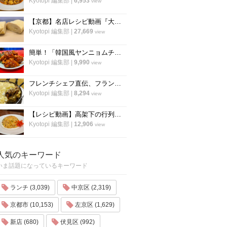
Kyotopi 編集部
|
6,953
view
【京都】名店レシピ動画『大徳寺さいき家』直伝 「ふわふわ だし巻き卵」の作り方！
Kyotopi 編集部
|
27,669
view
簡単！「韓国風ヤンニョムチキン」の作り方！京都の人気韓国料理店『ナム』に教わりました！
Kyotopi 編集部
|
9,990
view
フレンチシェフ直伝、フランスの家庭料理『ジャガイモとミートソースのグラタン』の作り方
Kyotopi 編集部
|
8,294
view
【レシピ動画】高架下の行列ラーメン店「大中」にプロのチャーハンを教わる！
Kyotopi 編集部
|
12,906
view
人気のキーワード
いま話題になっているキーワード
ランチ (3,039)
中京区 (2,319)
京都市 (10,153)
左京区 (1,629)
新店 (680)
伏見区 (992)