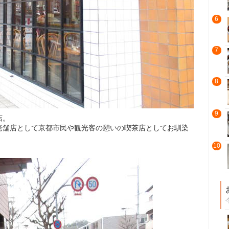
6
7
8
9
店。
老舗店として京都市民や観光客の憩いの喫茶店としてお馴染
10