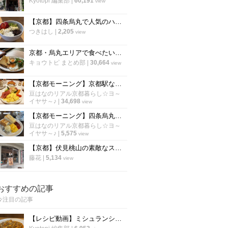
Kyotopi 編集部
|
60,191
view
【京都】四条烏丸で人気のハワイアンカフェ！話題のアサイーボウルも「エッグスシングス」
つきはし
|
2,205
view
京都・烏丸エリアで食べたい「絶品モーニング厳選６店」朝から京都を満喫しよう！【まとめ】
キョウトピ まとめ部
|
30,664
view
【京都モーニング】京都駅ならココが空いてる！京都を代表する老舗喫茶『イノダコーヒ』
豆はなのリアル京都暮らし☆ヨ～
イヤサ～♪
|
34,698
view
【京都モーニング】四条烏丸の好立地☆祇園祭中に休憩がてら訪れたい老舗喫茶「高木珈琲店」
豆はなのリアル京都暮らし☆ヨ～
イヤサ～♪
|
5,575
view
【京都】伏見桃山の素敵なスイーツカフェ「パレード伏見洋菓子店」
藤花
|
5,134
view
おすすめの記事
今注目の記事
【レシピ動画】ミシュランシェフ直伝レシピ！絶品、麻婆豆腐の作り方『中国料理 菜格』