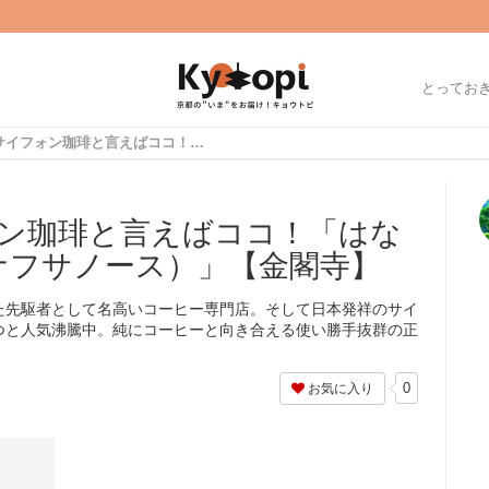
とってお
京都の元祖サイフォン珈琲と言えばココ！「はなふさNORTH店（ハナフサノース）」【金閣寺】
ン珈琲と言えばココ！「はな
ハナフサノース）」【金閣寺】
た先駆者として名高いコーヒー専門店。そして日本発祥のサイ
つと人気沸騰中。純にコーヒーと向き合える使い勝手抜群の正
0
お気に入り