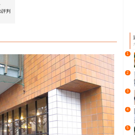
で
の評判
1
2
3
4
5