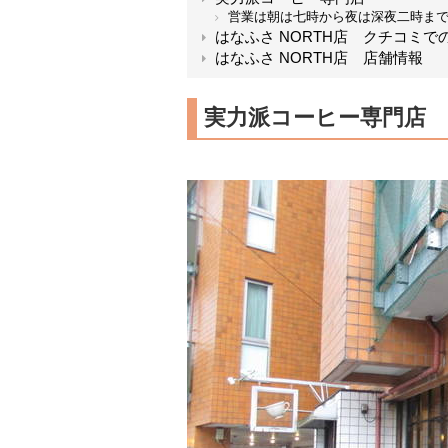
営業は朝は七時から夜は深夜二時ま
はなふさ NORTH店 クチコミで
はなふさ NORTH店 店舗情報
実力派コーヒー専門店