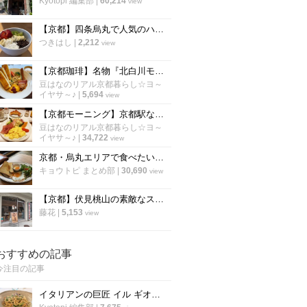
Kyotopi 編集部
|
60,214
view
【京都】四条烏丸で人気のハワイアンカフェ！話題のアサイーボウルも「エッグスシングス」
つきはし
|
2,212
view
【京都珈琲】名物『北白川モーニング』は丼状でラテアート付☆老舗本店「ワールドコーヒー」
豆はなのリアル京都暮らし☆ヨ～
イヤサ～♪
|
5,694
view
【京都モーニング】京都駅ならココが空いてる！京都を代表する老舗喫茶『イノダコーヒ』
豆はなのリアル京都暮らし☆ヨ～
イヤサ～♪
|
34,722
view
京都・烏丸エリアで食べたい「絶品モーニング厳選６店」朝から京都を満喫しよう！【まとめ】
キョウトピ まとめ部
|
30,690
view
【京都】伏見桃山の素敵なスイーツカフェ「パレード伏見洋菓子店」
藤花
|
5,153
view
おすすめの記事
今注目の記事
イタリアンの巨匠 イル ギオットーネ笹島シェフ直伝「ボンゴレビアンコ」の作り方