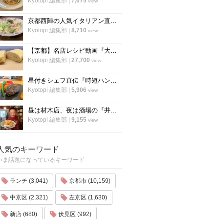
Kyotopi 編集部
|
7,675
view
京都西陣の人気イタリアン直伝「アンチョビのオイルパスタ」の作り方
Kyotopi 編集部
|
8,710
view
【京都】名店レシピ動画『大徳寺さいき家』直伝 「ふわふわ だし巻き卵」の作り方！
Kyotopi 編集部
|
27,700
view
星付きシェフ直伝『時短ハンバーグ』の作り方！”合わせ調味料”が決め手！フランス料理「レーヌ デ プレ」
Kyotopi 編集部
|
5,906
view
昼は材木店、夜は酒場の『井倉木材』が教える「裏技チャーハン（焼き飯）」の作り方！
Kyotopi 編集部
|
9,155
view
人気のキーワード
いま話題になっているキーワード
ランチ (3,041)
京都市 (10,159)
中京区 (2,321)
左京区 (1,630)
新店 (680)
伏見区 (992)