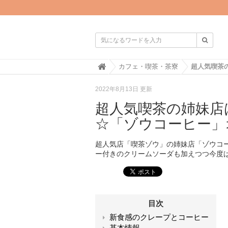

H
カフェ・喫茶・茶寮
o
m
2022年8月13日 更新
e
超人気喫茶の姉妹店
☆「ゾウコーヒー」
超人気店「喫茶ゾウ」の姉妹店「ゾウコ
ー付きのクリームソーダも加えつつ今度
目次
新食感のクレープとコーヒー
基本情報