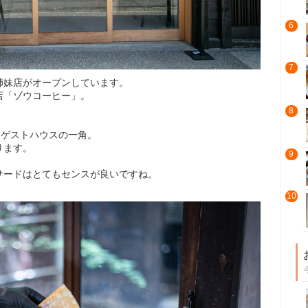
6
7
姉妹店がオープンしています。
店「ゾウコーヒー」。
8
。
たゲストハウスの一角。
ります。
9
サードはとてもセンスが良いですね。
10