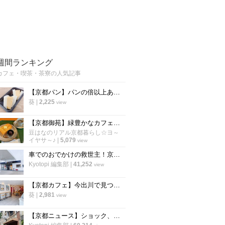
週間ランキング
カフェ・喫茶・茶寮の人気記事
【京都パン】パンの倍以上ある分厚さ！20年以上愛される「京風厚焼き玉子サンド」の極上テイクアウト
葵
|
2,225
view
【京都御苑】緑豊かなカフェでモーニング開始！朝活に老舗パン謹製『あんバタートースト』を☆
豆はなのリアル京都暮らし☆ヨ～
イヤサ～♪
|
5,079
view
車でのおでかけの救世主！京都市内で駐車場が3台以上あるカフェ【まとめ】
Kyotopi 編集部
|
41,252
view
【京都カフェ】今出川で見つけた"本格中華ティースタンド" 夜カフェ利用もできる
葵
|
2,981
view
【京都ニュース】ショック、残念の声広がる 出町の老舗喫茶が6月下旬閉店へ