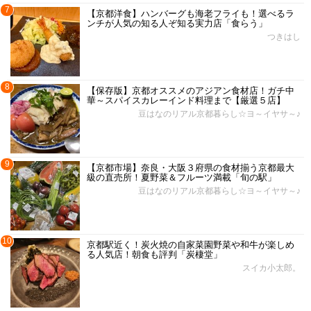
7
【京都洋食】ハンバーグも海老フライも！選べるラ
ンチが人気の知る人ぞ知る実力店「食らう」
つきはし
8
【保存版】京都オススメのアジアン食材店！ガチ中
華～スパイスカレーインド料理まで【厳選５店】
豆はなのリアル京都暮らし☆ヨ～イヤサ～♪
9
【京都市場】奈良・大阪３府県の食材揃う京都最大
級の直売所！夏野菜＆フルーツ満載「旬の駅」
豆はなのリアル京都暮らし☆ヨ～イヤサ～♪
10
京都駅近く！炭火焼の自家菜園野菜や和牛が楽しめ
る人気店！朝食も評判「炭棲堂」
スイカ小太郎。