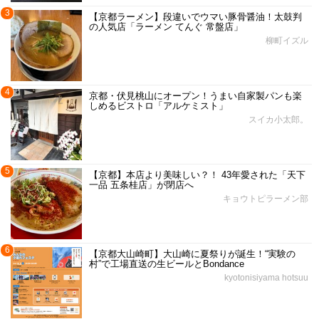
3
【京都ラーメン】段違いでウマい豚骨醤油！太鼓判
の人気店「ラーメン てんぐ 常盤店」
柳町イズル
4
京都・伏見桃山にオープン！うまい自家製パンも楽
しめるビストロ「アルケミスト」
スイカ小太郎。
5
【京都】本店より美味しい？！ 43年愛された「天下
一品 五条桂店」が閉店へ
キョウトピラーメン部
6
【京都大山崎町】大山崎に夏祭りが誕生！“実験の
村”で工場直送の生ビールとBondance
kyotonisiyama hotsuu