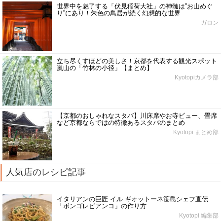
世界中を魅了する「伏見稲荷大社」の神髄は”お山めぐ
り”にあり！朱色の鳥居が続く幻想的な世界
ガロン
立ち尽くすほどの美しさ！京都を代表する観光スポット
嵐山の「竹林の小径」【まとめ】
Kyotopiカメラ部
【京都のおしゃれなスタバ】川床席やお寺ビュー、畳席
など京都ならではの特徴あるスタバのまとめ
Kyotopi まとめ部
人気店のレシピ記事
イタリアンの巨匠 イル ギオットーネ笹島シェフ直伝
「ボンゴレビアンコ」の作り方
Kyotopi 編集部