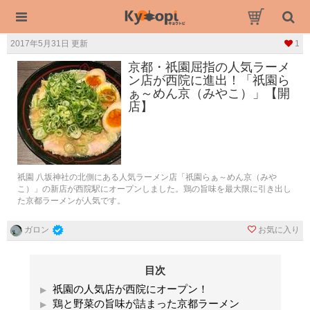
2017年5月31日 更新
1
京都・祇園屈指の人気ラーメ
ン店が西院に進出！「祇園ら
ぁ～めん京（みやこ）」【開
店】
祇園 八坂神社の北側にある人気ラーメン店「祇園らぁ～めん京（みや
こ）」の新店が西院駅にオープンしました。鶏の旨味を最大限に引き出し
た京都ラーメンが人気です。
お気に入り
ガロン
目次
祇園の人気店が西院にオープン！
鶏と野菜の旨味が詰まった京都ラーメン