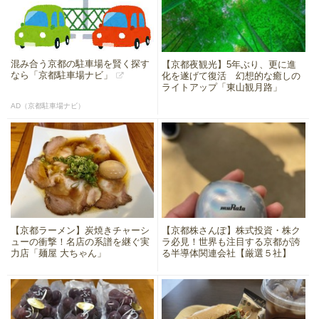
混み合う京都の駐車場を賢く探す
【京都夜観光】5年ぶり、更に進
なら「京都駐車場ナビ」
化を遂げて復活 幻想的な癒しの
ライトアップ「東山観月路」
AD（京都駐車場ナビ）
【京都ラーメン】炭焼きチャーシ
【京都株さんぽ】株式投資・株ク
ューの衝撃！名店の系譜を継ぐ実
ラ必見！世界も注目する京都が誇
力店「麺屋 大ちゃん」
る半導体関連会社【厳選５社】