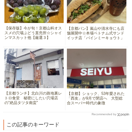
【保存版】今が旬！京都山科オス
【京都パン】嵐山や清水寺にも店
スメの穴場ぶどう直売所☆シャイ
舗展開中☆本場ベトナム式サンド
ンマスカット他【厳選３】
イッチ店「バインミーキョウト」
【京都ランチ】北白川の路地裏レ
【京都】ショック、53年愛された
トロ食堂 秘密にしたい穴場店
「西友」が9月で閉店へ 大型総
の"絶品タツタ南蛮"
合スーパー時代の象徴
Recommended by
この記事のキーワード