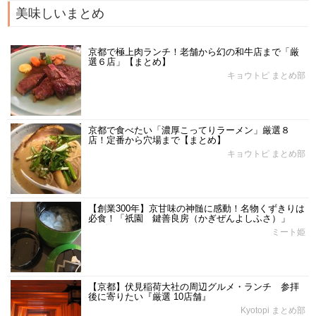
美味しいまとめ
京都で極上肉ランチ！老舗から幻の和牛店まで「厳
選６店」【まとめ】
キョウトピ まとめ部
京都で食べたい「濃厚こってりラーメン」厳選８
店！定番から穴場まで【まとめ】
キョウトピ まとめ部
【創業300年】京甘味の神髄に感動！名物くずきりは
必食！「祇園 鍵善良房（かぎぜんよしふさ）」
ミート姫
【京都】伏見稲荷大社の周辺グルメ・ランチ 参拝
後に寄りたい『厳選 10店舗』
Kyotopi まとめ部