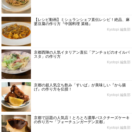
【レシピ動画】ミシュランシェフ直伝レシピ！絶品、麻
婆豆腐の作り方『中国料理 菜格』
Kyotopi 編集部
京都西陣の人気イタリアン直伝「アンチョビのオイルパ
スタ」の作り方
Kyotopi 編集部
京都の超人気立ち飲み「すいば」が美味しい『から揚
げ』の作り方を伝授！
Kyotopi 編集部
京都で話題の人気店！とろとろ濃厚バスクチーズケーキ
の作り方〜「フォーチュンガーデン京都」
Kyotopi 編集部