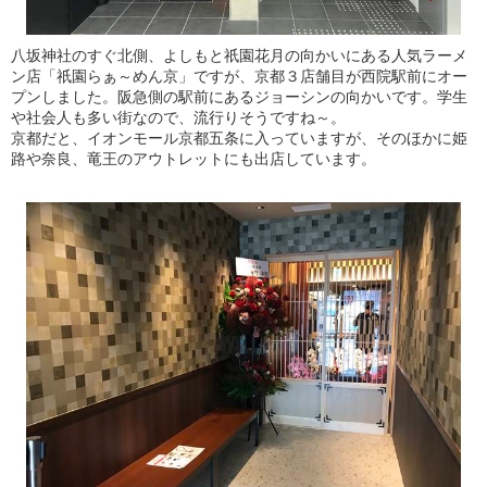
八坂神社のすぐ北側、よしもと祇園花月の向かいにある人気ラーメ
ン店「祇園らぁ～めん京」ですが、京都３店舗目が西院駅前にオー
プンしました。阪急側の駅前にあるジョーシンの向かいです。学生
や社会人も多い街なので、流行りそうですね～。
京都だと、イオンモール京都五条に入っていますが、そのほかに姫
路や奈良、竜王のアウトレットにも出店しています。