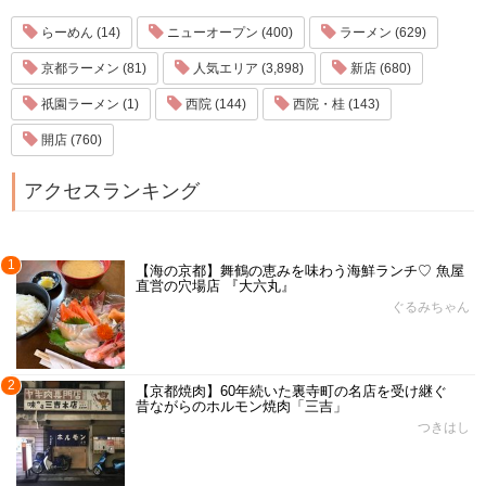
らーめん (14)
ニューオープン (400)
ラーメン (629)
京都ラーメン (81)
人気エリア (3,898)
新店 (680)
祇園ラーメン (1)
西院 (144)
西院・桂 (143)
開店 (760)
アクセスランキング
1
【海の京都】舞鶴の恵みを味わう海鮮ランチ♡ 魚屋
直営の穴場店 『大六丸』
ぐるみちゃん
2
【京都焼肉】60年続いた裏寺町の名店を受け継ぐ
昔ながらのホルモン焼肉「三吉」
つきはし