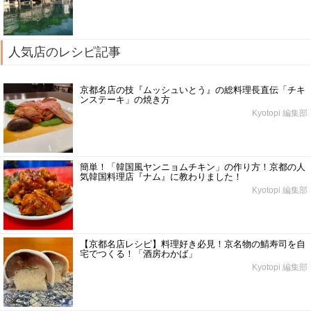
人気店のレシピ記事
京都名店の技『ムッシュいとう』の総料理長直伝「チキ
ンステーキ」の焼き方
Kyotopi 編集部
簡単！「韓国風ヤンニョムチキン」の作り方！京都の人
気韓国料理店『ナム』に教わりました！
Kyotopi 編集部
【京都名店レシピ】料理好き必見！京名物の鯖寿司を自
宅でつくる！「酒房わかば」
Kyotopi 編集部