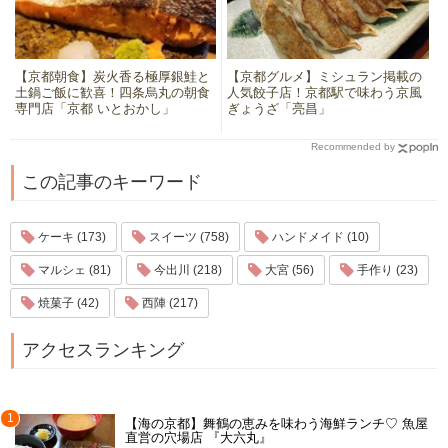
【京都朝食】炭火香る極厚銀鮭と
【京都グルメ】ミシュラン掲載の
土鍋ご飯に歓喜！四条烏丸の朝食
人気餃子店！京都駅で味わう京風
専門店「京都 いとおかし」
ぎょうざ「亮昌」
Recommended by
この記事のキーワード
ケーキ (173)
スイーツ (758)
ハンドメイド (10)
マルシェ (81)
今出川 (218)
大宮 (56)
手作り (23)
焼菓子 (42)
西陣 (217)
アクセスランキング
1
【海の京都】舞鶴の恵みを味わう海鮮ランチ♡ 魚屋
直営の穴場店 『大六丸』