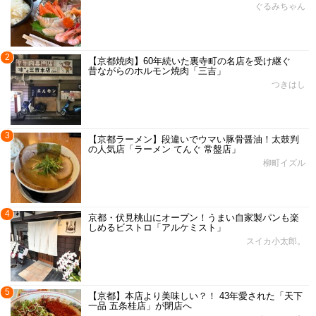
ぐるみちゃん
2
【京都焼肉】60年続いた裏寺町の名店を受け継ぐ
昔ながらのホルモン焼肉「三吉」
つきはし
3
【京都ラーメン】段違いでウマい豚骨醤油！太鼓判
の人気店「ラーメン てんぐ 常盤店」
柳町イズル
4
京都・伏見桃山にオープン！うまい自家製パンも楽
しめるビストロ「アルケミスト」
スイカ小太郎。
5
【京都】本店より美味しい？！ 43年愛された「天下
一品 五条桂店」が閉店へ