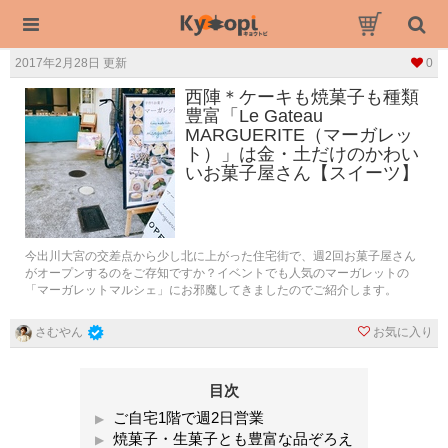
2017年2月28日 更新
0
西陣＊ケーキも焼菓子も種類
豊富「Le Gateau
MARGUERITE（マーガレッ
ト）」は金・土だけのかわい
いお菓子屋さん【スイーツ】
今出川大宮の交差点から少し北に上がった住宅街で、週2回お菓子屋さん
がオープンするのをご存知ですか？イベントでも人気のマーガレットの
「マーガレットマルシェ」にお邪魔してきましたのでご紹介します。
お気に入り
さむやん
目次
ご自宅1階で週2日営業
焼菓子・生菓子とも豊富な品ぞろえ