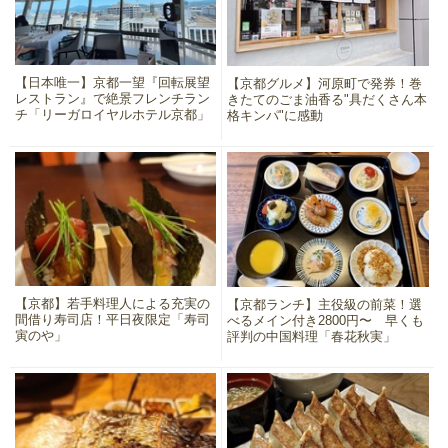
【日本唯一】京都一望『回転展望
【京都グルメ】河原町で発券！巻
レストラン』で絶景フレンチラン
きたてのごま油香る"具だくさん本
チ「リーガロイヤルホテル京都」
格キンパ"に感動
【京都】若手料理人による充実の
【京都ランチ】主役級の前菜！選
間借り寿司店！平日夜限定「寿司
べるメイン付き2800円〜 早くも
寅のや」
評判の中国料理「春花秋実」