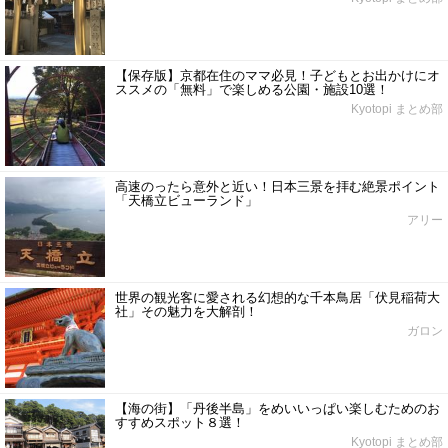
【保存版】京都在住のママ必見！子どもとお出かけにオ
ススメの「無料」で楽しめる公園・施設10選！
Kyotopi まとめ部
高速のったら意外と近い！日本三景を拝む絶景ポイント
「天橋立ビューランド」
アリー
世界の観光客に愛される幻想的な千本鳥居「伏見稲荷大
社」その魅力を大解剖！
ガロン
【海の街】「丹後半島」をめいいっぱい楽しむためのお
すすめスポット８選！
Kyotopi まとめ部