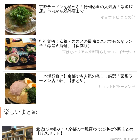
京都ラーメンを極める！行列必至の人気店「厳選12
店」市内から郊外店まで
キョウトピ まとめ部
行列覚悟！京都オススメの最強コスパで有名なラン
チ「厳選６店舗」【保存版】
豆はなのリアル京都暮らし☆ヨ～イヤサ～♪
【本場顔負け】京都でも人気の兆し！厳選「家系ラ
ーメン店７軒」【まとめ】
キョウトピラーメン部
楽しいまとめ
最後は神頼み？！京都の一風変わった神社仏閣まとめ
【珍スポット】
Kyotopi まとめ部