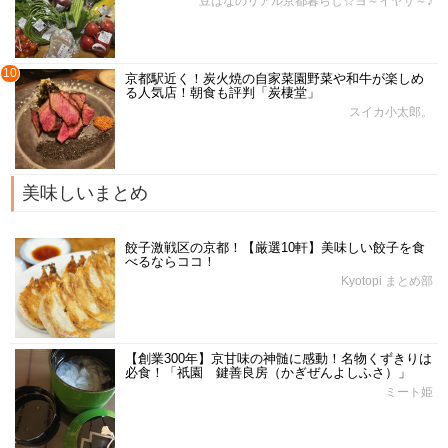
豆はなのリアル京都暮らし☆ヨ～イヤサ～♪
10
京都駅近く！炭火焼の自家菜園野菜や和牛が楽しめ
る人気店！朝食も評判「炭棲堂」
スイカ小太郎。
美味しいまとめ
餃子激戦区の京都！【厳選10軒】美味しい餃子を食
べるならココ！
Kyotopi まとめ部
【創業300年】京甘味の神髄に感動！名物くずきりは
必食！「祇園 鍵善良房（かぎぜんよしふさ）」
ミート姫