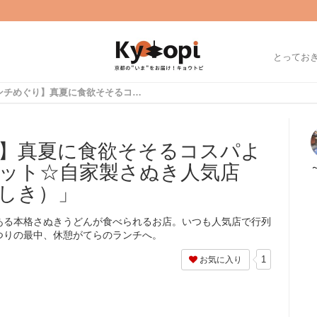
とってお
【京都ランチめぐり】真夏に食欲そそるコスパよし冷かけ肉うどんセット☆自家製さぬき人気店「うどん讃式（さんしき）」
】真夏に食欲そそるコスパよ
ット☆自家製さぬき人気店
しき）」
ある本格さぬきうどんが食べられるお店。いつも人気店で行列
つりの最中、休憩がてらのランチへ。
1
お気に入り