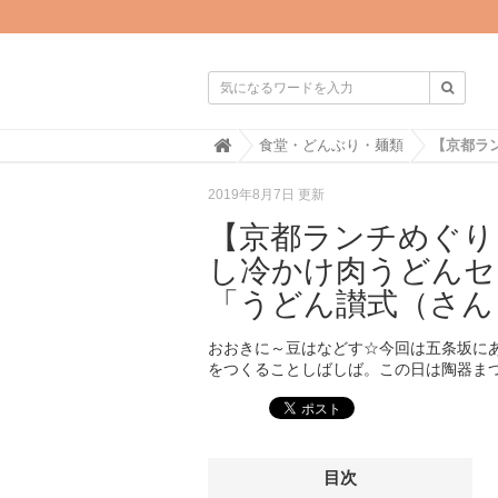

H
食堂・どんぶり・麺類
o
m
2019年8月7日 更新
e
【京都ランチめぐり
し冷かけ肉うどんセ
「うどん讃式（さん
おおきに～豆はなどす☆今回は五条坂に
をつくることしばしば。この日は陶器ま
目次