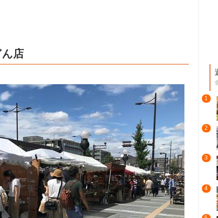
どん店
1
2
3
4