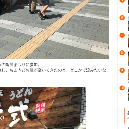
5
6
7
8
坂の陶器まつりに参加。
色し、ちょうどお腹が空いてきたのと、どこかで涼みたいな、
9
10