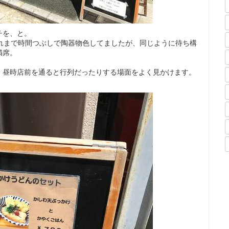
チを、と。
それまで時間つぶしで陶器物色してましたが、同じように待ち構
満席。
、昼時店前を通ると行列だったりする場面をよく見かけます。