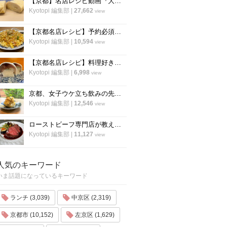
【京都】名店レシピ動画『大徳寺さいき家』直伝 「ふわふわ だし巻き卵」の作り方！
Kyotopi 編集部
|
27,662
view
【京都名店レシピ】予約必須店「秋華」直伝 、パラパラ鮭のチャーハン！超簡単！
Kyotopi 編集部
|
10,594
view
【京都名店レシピ】料理好き必見！京名物の鯖寿司を自宅でつくる！「酒房わかば」
Kyotopi 編集部
|
6,998
view
京都、女子ウケ立ち飲みの先駆者「すいば」の人気メニュー『ポテトサラダ』の作り方
Kyotopi 編集部
|
12,546
view
ローストビーフ専門店が教える、ローストビーフの作り方のすべて「ローストビーフの店 watanabe」
Kyotopi 編集部
|
11,127
view
人気のキーワード
いま話題になっているキーワード
ランチ (3,039)
中京区 (2,319)
京都市 (10,152)
左京区 (1,629)