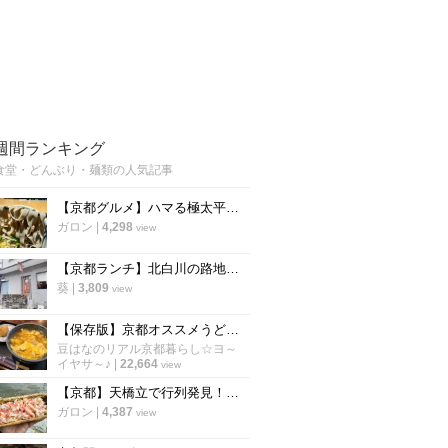
週間ランキング
食堂・どんぶり・麺類の人気記事
【京都グルメ】ハマる極太平打ち蕎麦！人気スーパー銭湯「力の湯」の食事処に新店
ガロン
|
4,298
view
【京都ランチ】北白川の路地裏レトロ食堂 秘密にしたい穴場店の"絶品タツタ南蛮"
葵
|
3,809
view
【保存版】京都オススメうどん！京都駅行列店～昔ながらの地元食堂まで☆下京区編【厳選８店】
豆はなのリアル京都暮らし☆ヨ～
イヤサ～♪
|
22,664
view
【京都】天橋立で行列発見！限定の贅沢かにめし弁当がまさかの1500円「はしだて物産」
ガロン
|
4,387
view