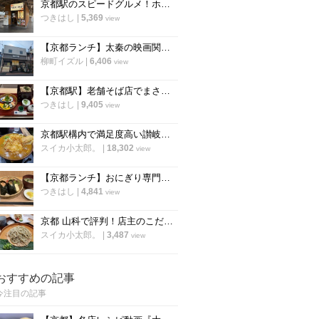
京都駅のスピードグルメ！ホームの侮れない立ち食いそば 早朝から営業「麺家 京都 上がも」
つきはし
|
5,369
view
【京都ランチ】太秦の映画関係者御用達、老舗お食事処「美濃屋」
柳町イズル
|
6,406
view
【京都駅】老舗そば店でまさかの“そば食べ放題”隠れた大満足メニュー「田ごと」
つきはし
|
9,405
view
京都駅構内で満足度高い讃岐うどん！もっと早く来れば良かった「つくもうどん」
スイカ小太郎。
|
18,302
view
【京都ランチ】おにぎり専門店の唐揚げ付のセットが人気「成いち」
つきはし
|
4,841
view
京都 山科で評判！店主のこだわりが詰まった手打ち蕎麦店「 藤村」
スイカ小太郎。
|
3,487
view
おすすめの記事
今注目の記事