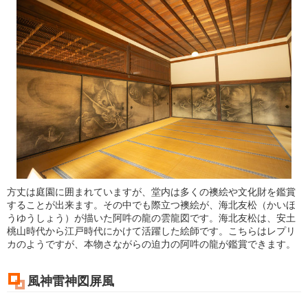
方丈は庭園に囲まれていますが、堂内は多くの襖絵や文化財を鑑賞
することが出来ます。その中でも際立つ襖絵が、海北友松（かいほ
うゆうしょう）が描いた阿吽の龍の雲龍図です。海北友松は、安土
桃山時代から江戸時代にかけて活躍した絵師です。こちらはレプリ
カのようですが、本物さながらの迫力の阿吽の龍が鑑賞できます。
風神雷神図屏風