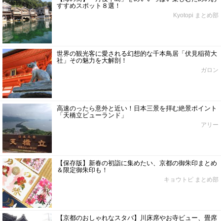
すすめスポット８選！
Kyotopi まとめ部
世界の観光客に愛される幻想的な千本鳥居「伏見稲荷大
社」その魅力を大解剖！
ガロン
高速のったら意外と近い！日本三景を拝む絶景ポイント
「天橋立ビューランド」
アリー
【保存版】新春の初詣に集めたい、京都の御朱印まとめ
＆限定御朱印も！
キョウトピ まとめ部
【京都のおしゃれなスタバ】川床席やお寺ビュー、畳席