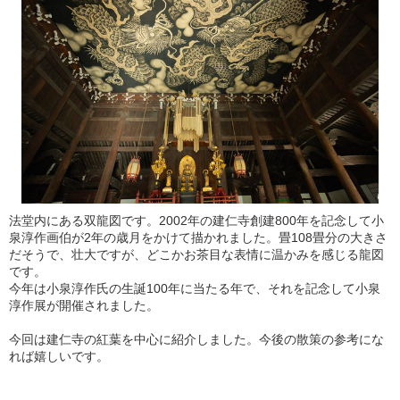
法堂内にある双龍図です。2002年の建仁寺創建800年を記念して小
泉淳作画伯が2年の歳月をかけて描かれました。畳108畳分の大きさ
だそうで、壮大ですが、どこかお茶目な表情に温かみを感じる龍図
です。
今年は小泉淳作氏の生誕100年に当たる年で、それを記念して小泉
淳作展が開催されました。
今回は建仁寺の紅葉を中心に紹介しました。今後の散策の参考にな
れば嬉しいです。