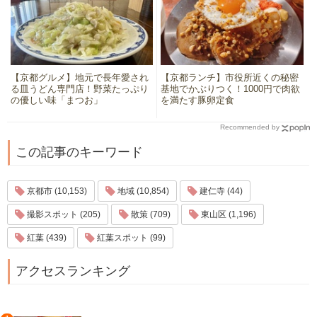
【京都グルメ】地元で長年愛され
【京都ランチ】市役所近くの秘密
る皿うどん専門店！野菜たっぷり
基地でかぶりつく！1000円で肉欲
の優しい味「まつお」
を満たす豚卵定食
Recommended by
この記事のキーワード
京都市 (10,153)
地域 (10,854)
建仁寺 (44)
撮影スポット (205)
散策 (709)
東山区 (1,196)
紅葉 (439)
紅葉スポット (99)
アクセスランキング