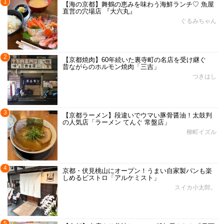
1
【海の京都】舞鶴の恵みを味わう海鮮ランチ♡ 魚屋
直営の穴場店 『大六丸』
ぐるみちゃん
2
【京都焼肉】60年続いた裏寺町の名店を受け継ぐ
昔ながらのホルモン焼肉「三吉」
つきはし
3
【京都ラーメン】段違いでウマい豚骨醤油！太鼓判
の人気店「ラーメン てんぐ 常盤店」
柳町イズル
4
京都・伏見桃山にオープン！うまい自家製パンも楽
しめるビストロ「アルケミスト」
スイカ小太郎。
5