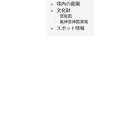
境内の庭園
文化財
雲龍図
風神雷神図屏風
スポット情報