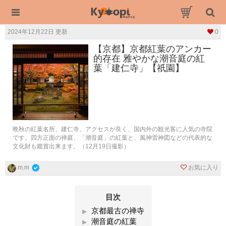
2024年12月22日 更新
0
【京都】京都紅葉のアンカー
的存在 雅やかな潮音庭の紅
葉「建仁寺」【祇園】
晩秋の紅葉名所、建仁寺。アクセスが良く、国内外の観光客に人気の寺院
です。四方正面の禅庭、「潮音庭」の紅葉と、風神雷神図などの代表的な
文化財も鑑賞出来ます。（12月19日撮影）
お気に入り
m.m
目次
京都最古の禅寺
潮音庭の紅葉