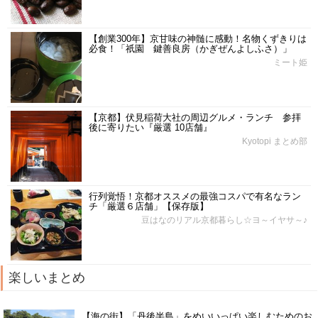
【創業300年】京甘味の神髄に感動！名物くずきりは
必食！「祇園 鍵善良房（かぎぜんよしふさ）」
ミート姫
【京都】伏見稲荷大社の周辺グルメ・ランチ 参拝
後に寄りたい『厳選 10店舗』
Kyotopi まとめ部
行列覚悟！京都オススメの最強コスパで有名なラン
チ「厳選６店舗」【保存版】
豆はなのリアル京都暮らし☆ヨ～イヤサ～♪
楽しいまとめ
【海の街】「丹後半島」をめいいっぱい楽しむためのお