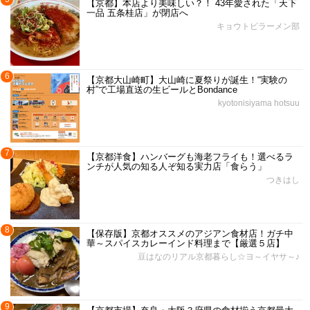
【京都】本店より美味しい？！ 43年愛された「天下
一品 五条桂店」が閉店へ
キョウトピラーメン部
6
【京都大山崎町】大山崎に夏祭りが誕生！“実験の
村”で工場直送の生ビールとBondance
kyotonisiyama hotsuu
7
【京都洋食】ハンバーグも海老フライも！選べるラ
ンチが人気の知る人ぞ知る実力店「食らう」
つきはし
8
【保存版】京都オススメのアジアン食材店！ガチ中
華～スパイスカレーインド料理まで【厳選５店】
豆はなのリアル京都暮らし☆ヨ～イヤサ～♪
9