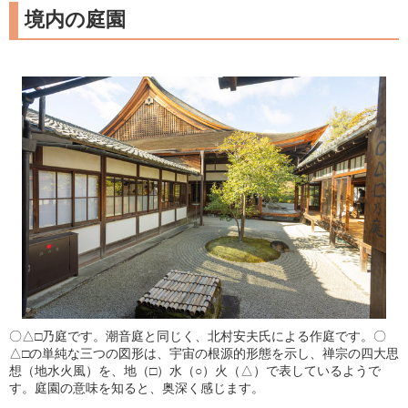
境内の庭園
〇△□乃庭です。潮音庭と同じく、北村安夫氏による作庭です。〇
△□の単純な三つの図形は、宇宙の根源的形態を示し、禅宗の四大思
想（地水火風）を、地（□）水（○）火（△）で表しているようで
す。庭園の意味を知ると、奥深く感じます。