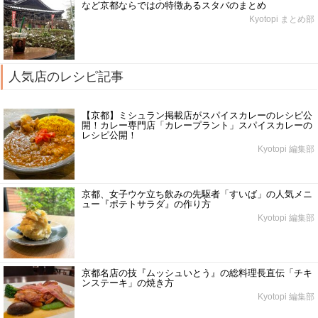
など京都ならではの特徴あるスタバのまとめ
Kyotopi まとめ部
人気店のレシピ記事
【京都】ミシュラン掲載店がスパイスカレーのレシピ公
開！カレー専門店「カレープラント」スパイスカレーの
レシピ公開！
Kyotopi 編集部
京都、女子ウケ立ち飲みの先駆者「すいば」の人気メニ
ュー『ポテトサラダ』の作り方
Kyotopi 編集部
京都名店の技『ムッシュいとう』の総料理長直伝「チキ
ンステーキ」の焼き方
Kyotopi 編集部