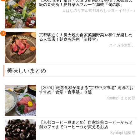
【京都市場】奈良・大阪３府県の食材揃う京都最大
級の直売所！夏野菜＆フルーツ満載「旬の駅」
豆はなのリアル京都暮らし☆ヨ～イヤサ～♪
10
京都駅近く！炭火焼の自家菜園野菜や和牛が楽しめ
る人気店！朝食も評判「炭棲堂」
スイカ小太郎。
美味しいまとめ
【2024】厳選食材が集まる"京都中央市場" 周辺のお
すすめ「食堂・食事処」８選
Kyotopi まとめ部
【京都コーヒー豆まとめ】自家焙煎コーヒーから老
舗カフェまでコーヒー豆が買えるお店
Kyotopi 編集部