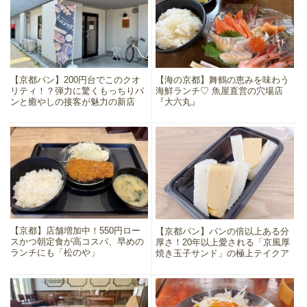
【京都パン】200円台でこのクオ
【海の京都】舞鶴の恵みを味わう
リティ！？弾力に驚くもっちりパ
海鮮ランチ♡ 魚屋直営の穴場店
ンと癒やしの接客が魅力の新店
『大六丸』
【京都】店舗増加中！550円ロー
【京都パン】パンの倍以上ある分
スかつ朝定食が高コスパ、早めの
厚さ！20年以上愛される「京風厚
ランチにも「松のや」
焼き玉子サンド」の極上テイクア
ウト