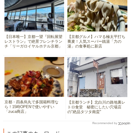
【日本唯一】京都一望『回転展望
【京都グルメ】ハマる極太平打ち
レストラン』で絶景フレンチラン
蕎麦！人気スーパー銭湯「力の
チ「リーガロイヤルホテル京都」
湯」の食事処に新店
京都・四条烏丸で多国籍料理な
【京都ランチ】北白川の路地裏レ
ら！15時OPENで使いやすい
トロ食堂 秘密にしたい穴場店
「zuca商店」
の"絶品タツタ南蛮"
Recommended by