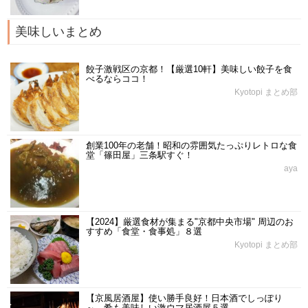
美味しいまとめ
餃子激戦区の京都！【厳選10軒】美味しい餃子を食
べるならココ！
Kyotopi まとめ部
創業100年の老舗！昭和の雰囲気たっぷりレトロな食
堂「篠田屋」三条駅すぐ！
aya
【2024】厳選食材が集まる"京都中央市場" 周辺のお
すすめ「食堂・食事処」８選
Kyotopi まとめ部
【京風居酒屋】使い勝手良好！日本酒でしっぽり
～、肴も美味しい激ウマ居酒屋５選