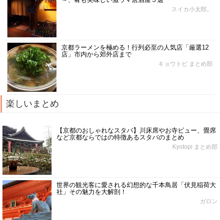
スイカ小太郎。
京都ラーメンを極める！行列必至の人気店「厳選12
店」市内から郊外店まで
キョウトピ まとめ部
楽しいまとめ
【京都のおしゃれなスタバ】川床席やお寺ビュー、畳席
など京都ならではの特徴あるスタバのまとめ
Kyotopi まとめ部
世界の観光客に愛される幻想的な千本鳥居「伏見稲荷大
社」その魅力を大解剖！
ガロン