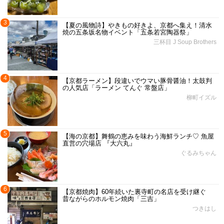
3
【夏の風物詩】やきもの好きよ、京都へ集え！清水
焼の五条坂名物イベント「五条若宮陶器祭」
三杯目 J Soup Brothers
4
【京都ラーメン】段違いでウマい豚骨醤油！太鼓判
の人気店「ラーメン てんぐ 常盤店」
柳町イズル
5
【海の京都】舞鶴の恵みを味わう海鮮ランチ♡ 魚屋
直営の穴場店 『大六丸』
ぐるみちゃん
6
【京都焼肉】60年続いた裏寺町の名店を受け継ぐ
昔ながらのホルモン焼肉「三吉」
つきはし