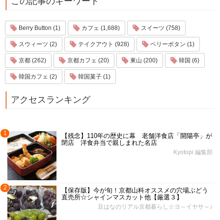
この記事のキーワード
Berry Button (1)
カフェ (1,688)
スイーツ (758)
スウィーツ (2)
テイクアウト (928)
ベリーボタン (1)
京都 (262)
京都カフェ (20)
東山 (200)
韓国 (6)
韓国カフェ (2)
韓国菓子 (1)
アクセスランキング
1
【残念】110年の歴史に幕 老舗洋食店「開陽亭」が
閉店 洋食弁当で親しまれた名店
Kyotopi 編集部
2
【保存版】今が旬！京都山科オススメの穴場ぶどう
直売所☆シャインマスカット他【厳選３】
豆はなのリアル京都暮らし☆ヨ～イヤサ～♪