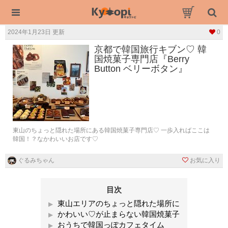
2024年1月23日 更新
0
京都で韓国旅行キブン♡ 韓
国焼菓子専門店『Berry
Button ベリーボタン』
東山のちょっと隠れた場所にある韓国焼菓子専門店♡ 一歩入ればここは
韓国！？なかわいいお店です♡
ぐるみちゃん
お気に入り
目次
東山エリアのちょっと隠れた場所に
かわいい♡が止まらない韓国焼菓子
おうちで韓国っぽカフェタイム