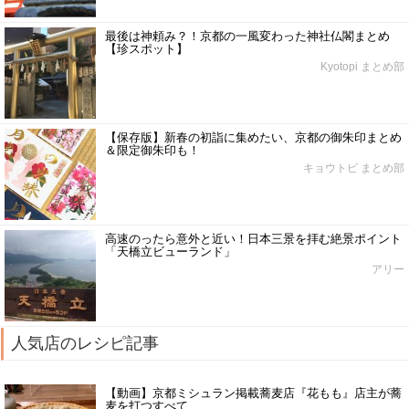
最後は神頼み？！京都の一風変わった神社仏閣まとめ
【珍スポット】
Kyotopi まとめ部
【保存版】新春の初詣に集めたい、京都の御朱印まとめ
＆限定御朱印も！
キョウトピ まとめ部
高速のったら意外と近い！日本三景を拝む絶景ポイント
「天橋立ビューランド」
アリー
人気店のレシピ記事
【動画】京都ミシュラン掲載蕎麦店『花もも』店主が蕎
麦を打つすべて