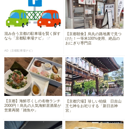
混み合う京都の駐車場を賢く探す
【京都朝食】烏丸の路地裏で見つ
なら「京都駐車場ナビ」
けた！一等米100%使用、絶品の
おにぎり専門店
AD（京都駐車場ナビ）
【京都】海鮮尽くしの名物ランチ
【京都穴場】珍しい狛猿 日吉山
2000円！烏丸の人気海鮮居酒屋が
王七神をお祀りする「新日吉神
営業再開「雑魚や」
宮」