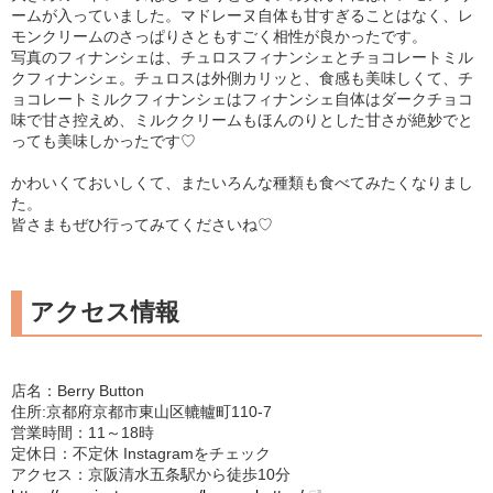
ームが入っていました。マドレーヌ自体も甘すぎることはなく、レ
モンクリームのさっぱりさともすごく相性が良かったです。
写真のフィナンシェは、チュロスフィナンシェとチョコレートミル
クフィナンシェ。チュロスは外側カリッと、食感も美味しくて、チ
ョコレートミルクフィナンシェはフィナンシェ自体はダークチョコ
味で甘さ控えめ、ミルククリームもほんのりとした甘さが絶妙でと
っても美味しかったです♡
かわいくておいしくて、またいろんな種類も食べてみたくなりまし
た。
皆さまもぜひ行ってみてくださいね♡
アクセス情報
店名：Berry Button
住所:京都府京都市東山区轆轤町110-7
営業時間：11～18時
定休日：不定休 Instagramをチェック
アクセス：京阪清水五条駅から徒歩10分