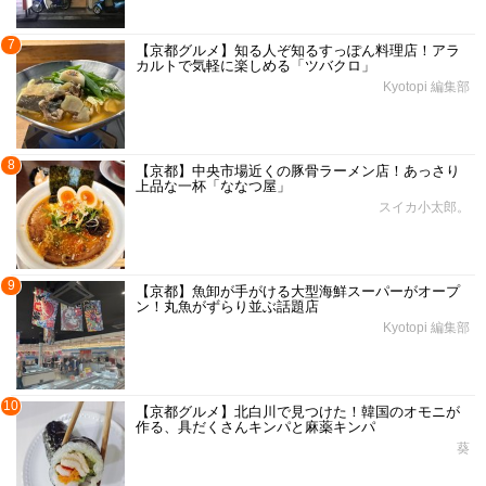
7
【京都グルメ】知る人ぞ知るすっぽん料理店！アラ
カルトで気軽に楽しめる「ツバクロ」
Kyotopi 編集部
8
【京都】中央市場近くの豚骨ラーメン店！あっさり
上品な一杯「ななつ屋」
スイカ小太郎。
9
【京都】魚卸が手がける大型海鮮スーパーがオープ
ン！丸魚がずらり並ぶ話題店
Kyotopi 編集部
10
【京都グルメ】北白川で見つけた！韓国のオモニが
作る、具だくさんキンパと麻薬キンパ
葵