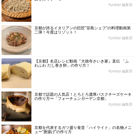
Kyotopi 編集部
京都が誇るイタリアンの巨匠"笹島シェフ"の料理動画第
二弾！今度はリゾット！
Kyotopi 編集部
【京都】名店レシピ動画『大徳寺さいき家』直伝 「ふ
わふわ だし巻き卵」の作り方！
Kyotopi 編集部
京都で話題の人気店！とろとろ濃厚バスクチーズケーキ
の作り方〜「フォーチュンガーデン京都」
Kyotopi 編集部
京都を代表するガツ盛り食堂「ハイライト」の名物メニ
ュー”唐揚げ”の作り方